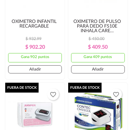
OXÍMETRO INFANTIL
OXÍMETRO DE PULSO
RECARGABLE
PARA DEDO FS10E
INHALA CARE...
$ 932.99
$ 450.00
Precio
Precio
Precio
Precio
$ 902.20
$ 409.50
Regular
Regular
Gana 902 puntos
Gana 409 puntos
Añadir
Añadir
FUERA DE STOCK
FUERA DE STOCK
favorite_border
favorite_border