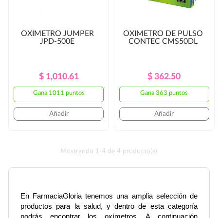
OXÍMETRO JUMPER
OXIMETRO DE PULSO
JPD-500E
CONTEC CMS50DL
Precio
Precio
Precio
Precio
$ 1,010.61
$ 362.50
Regular
Regular
Gana 1011 puntos
Gana 363 puntos
Añadir
Añadir
Mostrando 1-4 de 4 producto(s)
En FarmaciaGloria tenemos una amplia selección de 
productos para la salud, y dentro de esta categoría 
podrás encontrar los oxímetros. A continuación 