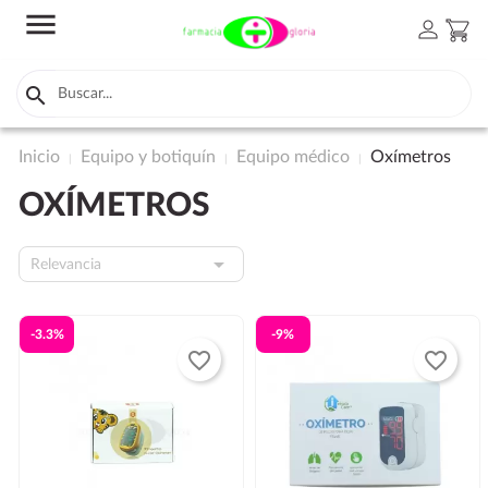
menu
person
shopping_cart

Inicio
Equipo y botiquín
Equipo médico
Oxímetros
OXÍMETROS

Relevancia
-3.3%
-9%
favorite_border
favorite_border