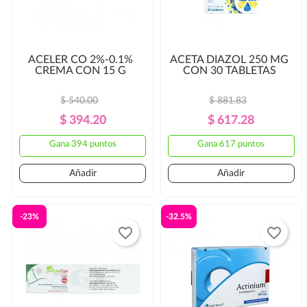
ACELER CO 2%-0.1%
ACETA DIAZOL 250 MG
CREMA CON 15 G
CON 30 TABLETAS
$ 540.00
$ 881.83
Precio
Precio
Precio
Precio
$ 394.20
$ 617.28
Regular
Regular
Gana 394 puntos
Gana 617 puntos
Añadir
Añadir
-23%
-32.5%
favorite_border
favorite_border