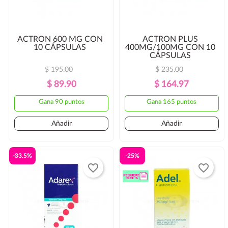
ACTRON 600 MG CON
ACTRON PLUS
10 CÁPSULAS
400MG/100MG CON 10
CÁPSULAS
$ 195.00
$ 235.00
Precio
Precio
Precio
Precio
$ 89.90
$ 164.97
Regular
Regular
Gana 90 puntos
Gana 165 puntos
Añadir
Añadir
-33.5%
-25%
favorite_border
favorite_border