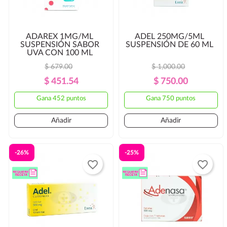
ADAREX 1MG/ML
ADEL 250MG/5ML
SUSPENSIÓN SABOR
SUSPENSIÓN DE 60 ML
UVA CON 100 ML
$ 679.00
$ 1,000.00
Precio
Precio
Precio
Precio
$ 451.54
$ 750.00
Regular
Regular
Gana 452 puntos
Gana 750 puntos
Añadir
Añadir
-26%
-25%
favorite_border
favorite_border