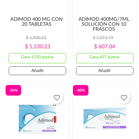
ADIMOD 400 MG CON
ADIMOD 400MG/7ML
20 TABLETAS
SOLUCIÓN CON 10
FRASCOS
$ 1,900.33
$ 1,011.74
Precio
Precio
Precio
Precio
$ 1,330.23
$ 607.04
Regular
Regular
Gana 1330 puntos
Gana 607 puntos
Añadir
Añadir
-36%
-40%
favorite_border
favorite_border