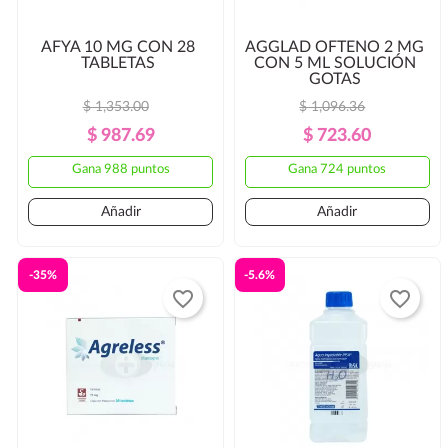
AFYA 10 MG CON 28
AGGLAD OFTENO 2 MG
TABLETAS
CON 5 ML SOLUCIÓN
GOTAS
$ 1,353.00
$ 1,096.36
Precio
Precio
Precio
Precio
$ 987.69
$ 723.60
Regular
Regular
Gana 988 puntos
Gana 724 puntos
Añadir
Añadir
-35%
-5.6%
favorite_border
favorite_border