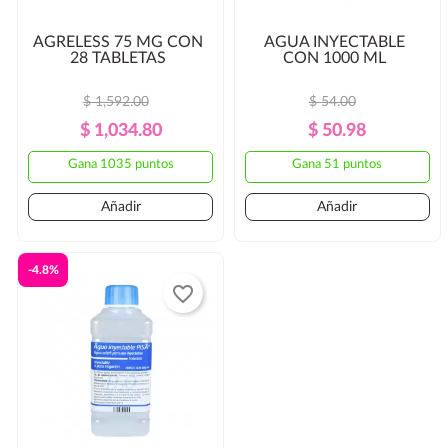
AGRELESS 75 MG CON
AGUA INYECTABLE
28 TABLETAS
CON 1000 ML
$ 1,592.00
$ 54.00
Precio
Precio
Precio
Precio
$ 1,034.80
$ 50.98
Regular
Regular
Gana 1035 puntos
Gana 51 puntos
Añadir
Añadir
-4.8%
favorite_border