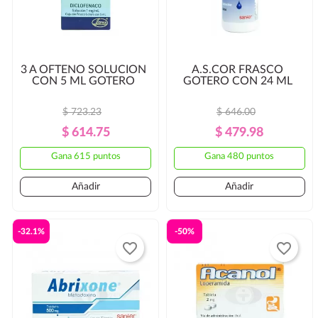
3 A OFTENO SOLUCION
A.S.COR FRASCO
CON 5 ML GOTERO
GOTERO CON 24 ML
$ 723.23
$ 646.00
Precio
Precio
Precio
Precio
$ 614.75
$ 479.98
Regular
Regular
Gana 615 puntos
Gana 480 puntos
Añadir
Añadir
-32.1%
-50%
favorite_border
favorite_border