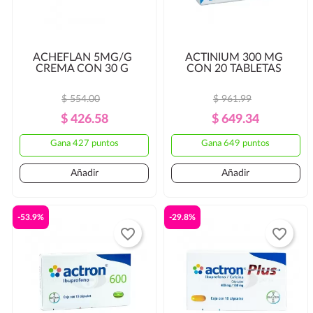
ACHEFLAN 5MG/G
ACTINIUM 300 MG
CREMA CON 30 G
CON 20 TABLETAS
$ 554.00
$ 961.99
Precio
Precio
Precio
Precio
$ 426.58
$ 649.34
Regular
Regular
Gana 427 puntos
Gana 649 puntos
Añadir
Añadir
-53.9%
-29.8%
favorite_border
favorite_border