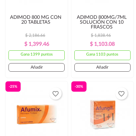
ADIMOD 800 MG CON
ADIMOD 800MG/7ML
20 TABLETAS
SOLUCIÓN CON 10
FRASCOS
$ 2,186.66
$ 1,838.46
Precio
Precio
Precio
Precio
$ 1,399.46
$ 1,103.08
Regular
Regular
Gana 1399 puntos
Gana 1103 puntos
Añadir
Añadir
-25%
-30%
favorite_border
favorite_border