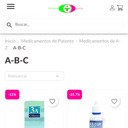
menu
person
shopping_cart

Inicio
Medicamentos de Patente
Medicamentos de A-
Z
A-B-C
A-B-C

Relevancia
-15%
-25.7%
favorite_border
favorite_border