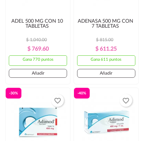
ADEL 500 MG CON 10
ADENASA 500 MG CON
TABLETAS
7 TABLETAS
$ 1,040.00
$ 815.00
Precio
Precio
Precio
Precio
$ 769.60
$ 611.25
Regular
Regular
Gana 770 puntos
Gana 611 puntos
Añadir
Añadir
-30%
-40%
favorite_border
favorite_border