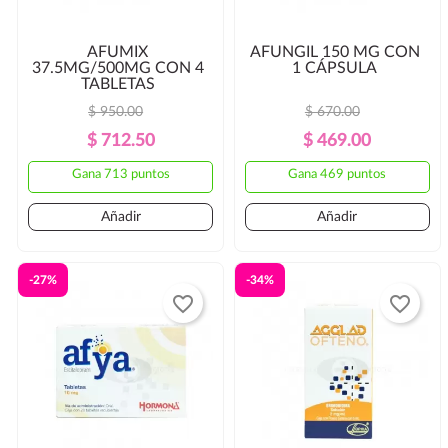
AFUMIX
AFUNGIL 150 MG CON
37.5MG/500MG CON 4
1 CÁPSULA
TABLETAS
$ 950.00
$ 670.00
Precio
Precio
Precio
Precio
$ 712.50
$ 469.00
Regular
Regular
Gana 713 puntos
Gana 469 puntos
Añadir
Añadir
-27%
-34%
favorite_border
favorite_border