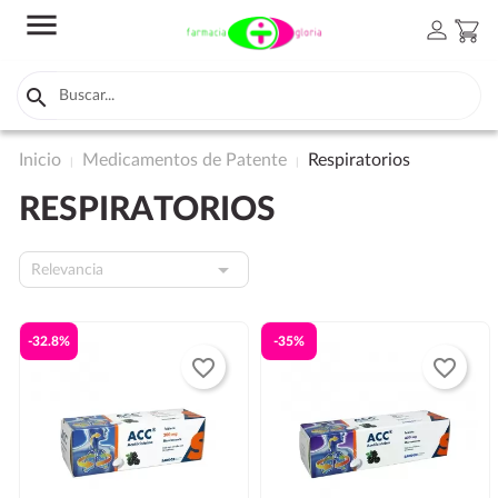
menu
person
shopping_cart

Inicio
Medicamentos de Patente
Respiratorios
RESPIRATORIOS

Relevancia
-32.8%
-35%
favorite_border
favorite_border