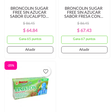
BRONCOLIN SUGAR
BRONCOLIN SUGAR
FREE SIN AZUCAR
FREE SIN AZUCAR
SABOR EUCALIPTO...
SABOR FRESA CON...
$ 86.45
$ 86.45
Precio
Precio
Precio
Precio
$ 64.84
$ 67.43
Regular
Regular
Gana 65 puntos
Gana 67 puntos
Añadir
Añadir
-25%
favorite_border