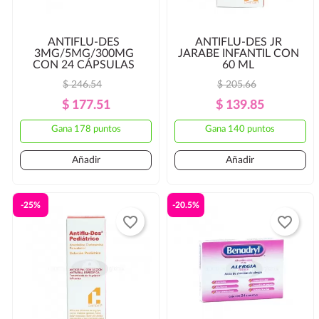
ANTIFLU-DES
ANTIFLU-DES JR
3MG/5MG/300MG
JARABE INFANTIL CON
CON 24 CÁPSULAS
60 ML
$ 246.54
$ 205.66
Precio
Precio
Precio
Precio
$ 177.51
$ 139.85
Regular
Regular
Gana 178 puntos
Gana 140 puntos
Añadir
Añadir
-25%
-20.5%
favorite_border
favorite_border