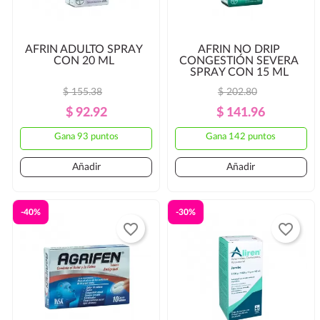
AFRIN ADULTO SPRAY
AFRIN NO DRIP
CON 20 ML
CONGESTIÓN SEVERA
SPRAY CON 15 ML
$ 155.38
$ 202.80
Precio
Precio
Precio
Precio
$ 92.92
$ 141.96
Regular
Regular
Gana 93 puntos
Gana 142 puntos
Añadir
Añadir
-40%
-30%
favorite_border
favorite_border