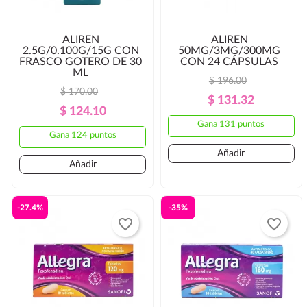
ALIREN
ALIREN
2.5G/0.100G/15G CON
50MG/3MG/300MG
FRASCO GOTERO DE 30
CON 24 CÁPSULAS
ML
$ 196.00
$ 170.00
Precio
Precio
$ 131.32
Precio
Precio
$ 124.10
Regular
Gana 131 puntos
Regular
Gana 124 puntos
Añadir
Añadir
-27.4%
-35%
favorite_border
favorite_border