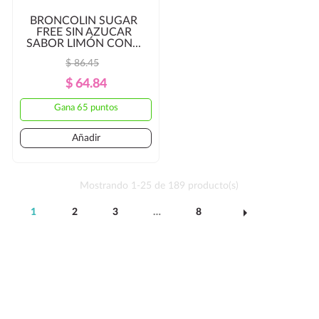
BRONCOLIN SUGAR
FREE SIN AZUCAR
SABOR LIMÓN CON...
$ 86.45
Precio
Precio
$ 64.84
Regular
Gana 65 puntos
Añadir
Mostrando 1-25 de 189 producto(s)
arrow_right
1
2
3
…
8