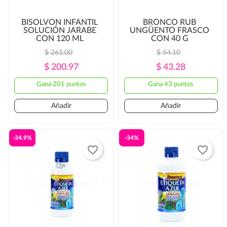
BISOLVON INFANTIL
BRONCO RUB
SOLUCIÓN JARABE
UNGÜENTO FRASCO
CON 120 ML
CON 40 G
$ 261.00
$ 54.10
Precio
Precio
Precio
Precio
$ 200.97
$ 43.28
Regular
Regular
Gana 201 puntos
Gana 43 puntos
Añadir
Añadir
-34.9%
-34%
favorite_border
favorite_border