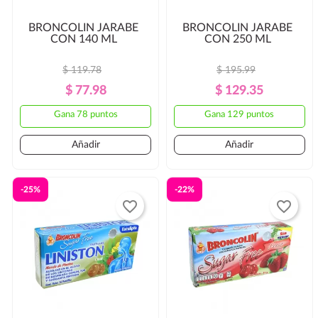
BRONCOLIN JARABE
BRONCOLIN JARABE
CON 140 ML
CON 250 ML
$ 119.78
$ 195.99
Precio
Precio
Precio
Precio
$ 77.98
$ 129.35
Regular
Regular
Gana 78 puntos
Gana 129 puntos
Añadir
Añadir
-25%
-22%
favorite_border
favorite_border