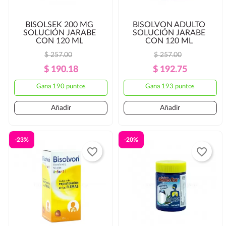
BISOLSEK 200 MG
BISOLVON ADULTO
SOLUCIÓN JARABE
SOLUCIÓN JARABE
CON 120 ML
CON 120 ML
$ 257.00
$ 257.00
Precio
Precio
Precio
Precio
$ 190.18
$ 192.75
Regular
Regular
Gana 190 puntos
Gana 193 puntos
Añadir
Añadir
-23%
-20%
favorite_border
favorite_border