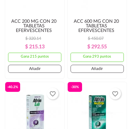
ACC 200 MG CON 20
ACC 600 MG CON 20
TABLETAS
TABLETAS
EFERVESCENTES
EFERVESCENTES
$ 320.14
$ 450.07
Precio
Precio
Precio
Precio
$ 215.13
$ 292.55
Regular
Regular
Gana 215 puntos
Gana 293 puntos
Añadir
Añadir
-40.2%
-30%
favorite_border
favorite_border