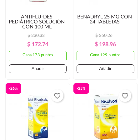
ANTIFLU-DES
BENADRYL 25 MG CON
PEDIÁTRICO SOLUCIÓN
24 TABLETAS
CON 100 ML
$ 230.32
$ 250.26
Precio
Precio
Precio
Precio
$ 172.74
$ 198.96
Regular
Regular
Gana 173 puntos
Gana 199 puntos
Añadir
Añadir
-26%
-25%
favorite_border
favorite_border