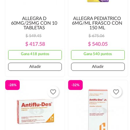
ALLEGRA D
ALLEGRA PEDIÁTRICO
60MG/25MG CON 10
6MG/ML FRASCO CON
TABLETAS
150 ML
$ 549.45
$ 675.06
Precio
Precio
Precio
Precio
$ 417.58
$ 540.05
Regular
Regular
Gana 418 puntos
Gana 540 puntos
Añadir
Añadir
-28%
-32%
favorite_border
favorite_border