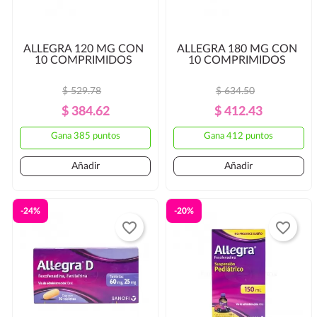
ALLEGRA 120 MG CON
ALLEGRA 180 MG CON
10 COMPRIMIDOS
10 COMPRIMIDOS
$ 529.78
$ 634.50
Precio
Precio
Precio
Precio
$ 384.62
$ 412.43
Regular
Regular
Gana 385 puntos
Gana 412 puntos
Añadir
Añadir
-24%
-20%
favorite_border
favorite_border