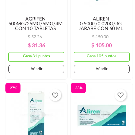
AGRIFEN
ALIREN
500MG/25MG/5MG/4MG
0.500G/0.020G/3G
CON 10 TABLETAS
JARABE CON 60 ML
$ 52.26
$ 150.00
Precio
Precio
Precio
Precio
$ 31.36
$ 105.00
Regular
Regular
Gana 31 puntos
Gana 105 puntos
Añadir
Añadir
-27%
-33%
favorite_border
favorite_border