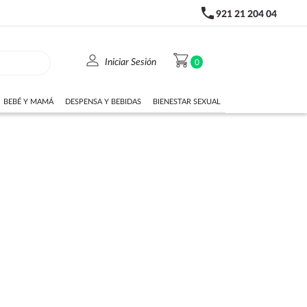
phone
921 21 204 04
person
shopping_cart
Iniciar Sesión
0
BEBÉ Y MAMÁ
DESPENSA Y BEBIDAS
BIENESTAR SEXUAL