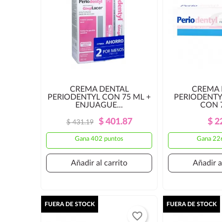
CREMA DENTAL
CREMA 
PERIODENTYL CON 75 ML +
PERIODENTYL
ENJUAGUE...
CON 
Precio
Precio
$ 401.87
$ 2
$ 431.19
Regular
Gana 402 puntos
Gana 22
Añadir al carrito
Añadir a
FUERA DE STOCK
FUERA DE STOCK
favorite_border