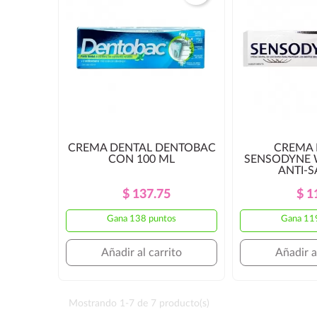
CREMA DENTAL DENTOBAC
CREMA 
CON 100 ML
SENSODYNE 
ANTI-S
Precio
Precio
$ 137.75
$ 1
Regular
Gana 138 puntos
Gana 11
Añadir al carrito
Añadir a
Mostrando 1-7 de 7 producto(s)