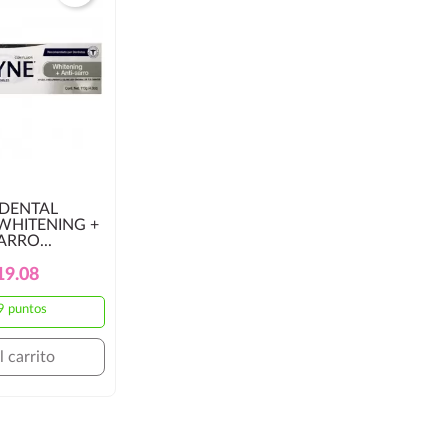
DENTAL
WHITENING +
ARRO...
Precio
Precio
19.08
Regular
9 puntos
l carrito