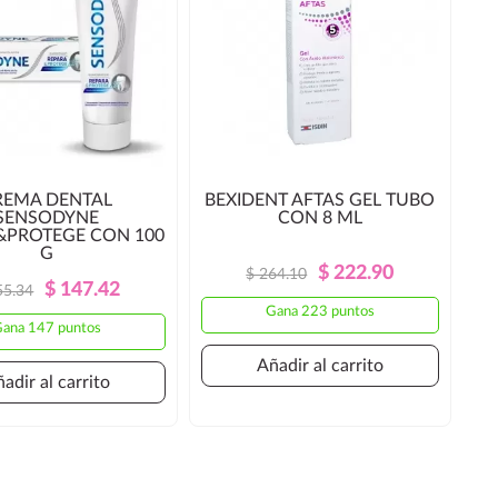
REMA DENTAL
BEXIDENT AFTAS GEL TUBO
SENSODYNE
CON 8 ML
&PROTEGE CON 100
G
Precio
Precio
$ 222.90
$ 264.10
Precio
Precio
$ 147.42
55.34
Regular
Regular
Gana 223 puntos
ana 147 puntos
Añadir al carrito
adir al carrito