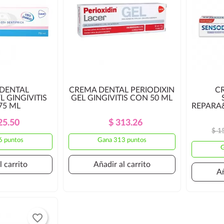
DENTAL
CREMA DENTAL PERIODIXIN
C
 GINGIVITIS
GEL GINGIVITIS CON 50 ML
75 ML
REPARA
Precio
Precio
Precio
Precio
25.50
$ 313.26
$ 1
Regular
Regular
6 puntos
Gana 313 puntos
G
l carrito
Añadir al carrito
Añ
favorite_border