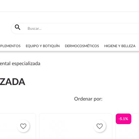

SUPLEMENTOS
EQUIPO Y BOTIQUÍN
DERMOCOSMÉTICOS
HIGIENE Y BELLEZA
ental especializada
IZADA
Ordenar por:
-5.1%
favorite_border
favorite_border