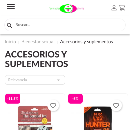
menu
person
shopping_cart

Inicio
Bienestar sexual
Accesorios y suplementos
ACCESORIOS Y
SUPLEMENTOS

Relevancia
-11.5%
-6%
favorite_border
favorite_border