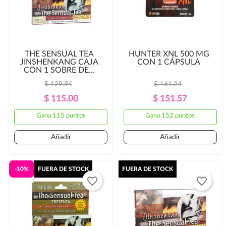
THE SENSUAL TEA
HUNTER XNL 500 MG
JINSHENKANG CAJA
CON 1 CÁPSULA
CON 1 SOBRE DE...
$ 129.94
$ 161.24
Precio
Precio
Precio
Precio
$ 115.00
$ 151.57
Regular
Regular
Gana 115 puntos
Gana 152 puntos
Añadir
Añadir
-10%
FUERA DE STOCK
FUERA DE STOCK
favorite_border
favorite_border