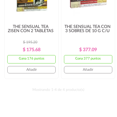
THE SENSUAL TEA
THE SENSUAL TEA CON
ZISEN CON 2 TABLETAS
3 SOBRES DE 10 G C/U
$ 195.20
Precio
Precio
Precio
Precio
$ 175.68
$ 377.09
Regular
Regular
Gana 176 puntos
Gana 377 puntos
Añadir
Añadir
Mostrando 1-4 de 4 producto(s)