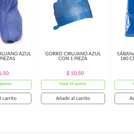
IRUJANO AZUL
GORRO CIRUJANO AZUL
SÁBANA
PIEZAS
CON 1 PIEZA
180 C
Precio
Precio
Precio
Precio
6.50
$ 10.50
Regular
Regular
 puntos
Gana 10 puntos
l carrito
Añadir al carrito
Añ