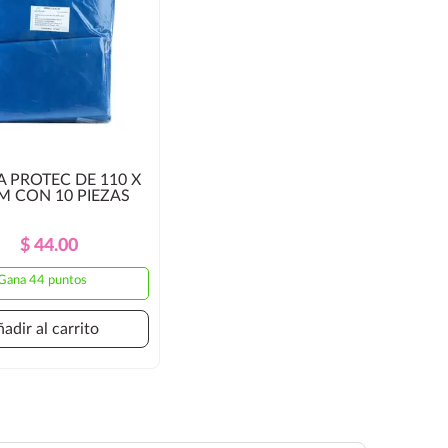
 PROTEC DE 110 X
M CON 10 PIEZAS
Precio
Precio
$ 44.00
Regular
Gana 44 puntos
adir al carrito