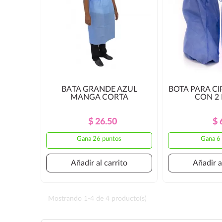
BATA GRANDE AZUL
BOTA PARA C
MANGA CORTA
CON 2 
Precio
Precio
$ 26.50
$ 
Regular
Gana 26 puntos
Gana 6
Añadir al carrito
Añadir a
Mostrando 1-4 de 4 producto(s)