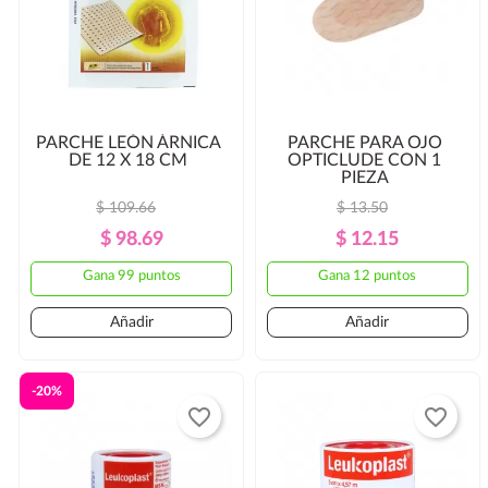
PARCHE LEÓN ÁRNICA
PARCHE PARA OJO
DE 12 X 18 CM
OPTICLUDE CON 1
PIEZA
$ 109.66
$ 13.50
Precio
Precio
Precio
Precio
$ 98.69
$ 12.15
Regular
Regular
Gana 99 puntos
Gana 12 puntos
Añadir
Añadir
-20%
favorite_border
favorite_border