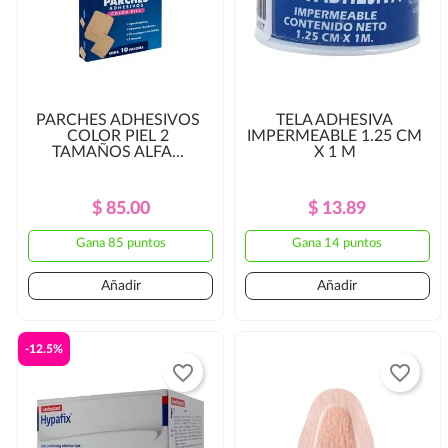
PARCHES ADHESIVOS
TELA ADHESIVA
COLOR PIEL 2
IMPERMEABLE 1.25 CM
TAMAÑOS ALFA...
X 1 M
Precio
Precio
Precio
Precio
$ 85.00
$ 13.89
Regular
Regular
Gana 85 puntos
Gana 14 puntos
Añadir
Añadir
-12.5%
favorite_border
favorite_border