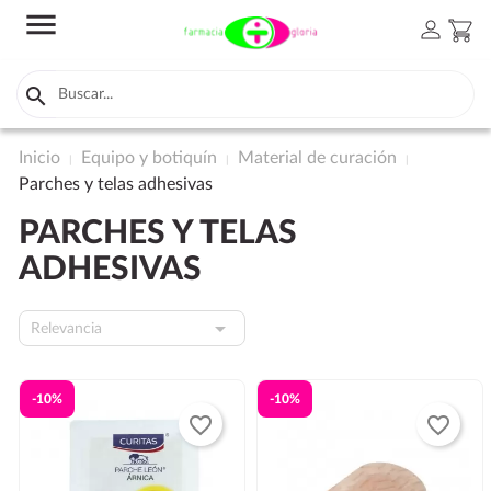
menu
person
shopping_cart

Inicio
Equipo y botiquín
Material de curación
Parches y telas adhesivas
PARCHES Y TELAS
ADHESIVAS

Relevancia
-10%
-10%
favorite_border
favorite_border