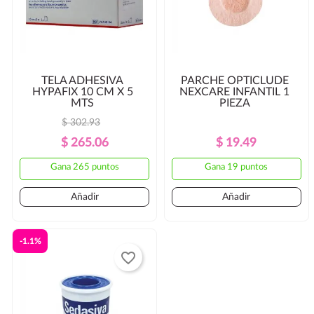
TELA ADHESIVA
PARCHE OPTICLUDE
HYPAFIX 10 CM X 5
NEXCARE INFANTIL 1
MTS
PIEZA
$ 302.93
Precio
Precio
Precio
Precio
$ 265.06
$ 19.49
Regular
Regular
Gana 265 puntos
Gana 19 puntos
Añadir
Añadir
-1.1%
favorite_border