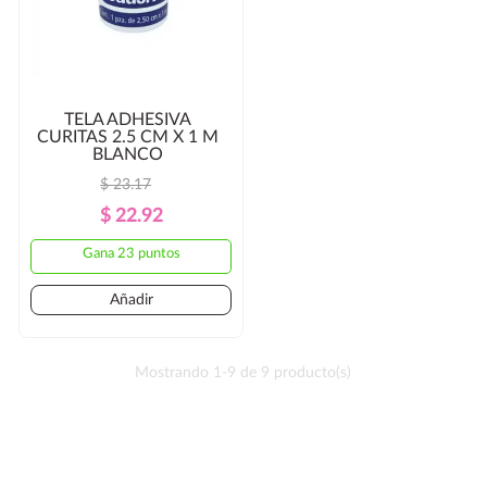
TELA ADHESIVA
CURITAS 2.5 CM X 1 M
BLANCO
$ 23.17
Precio
Precio
$ 22.92
Regular
Gana 23 puntos
Añadir
Mostrando 1-9 de 9 producto(s)