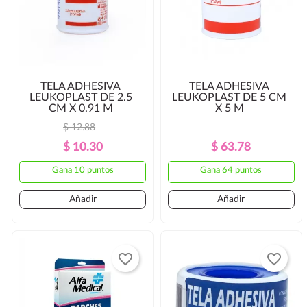
TELA ADHESIVA
TELA ADHESIVA
LEUKOPLAST DE 2.5
LEUKOPLAST DE 5 CM
CM X 0.91 M
X 5 M
$ 12.88
Precio
Precio
Precio
Precio
$ 10.30
$ 63.78
Regular
Regular
Gana 10 puntos
Gana 64 puntos
Añadir
Añadir
favorite_border
favorite_border