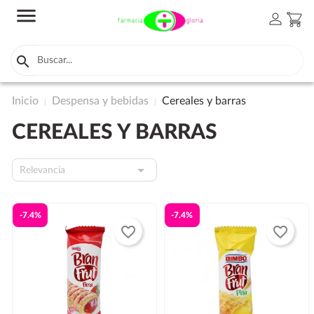
menu
person
shopping_cart

Inicio
Despensa y bebidas
Cereales y barras
CEREALES Y BARRAS

Relevancia
-7.4%
-7.4%
favorite_border
favorite_border