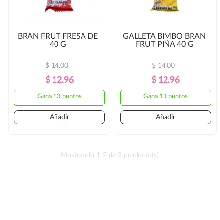
BRAN FRUT FRESA DE
GALLETA BIMBO BRAN
40 G
FRUT PIÑA 40 G
$ 14.00
$ 14.00
Precio
Precio
Precio
Precio
$ 12.96
$ 12.96
Regular
Regular
Gana 13 puntos
Gana 13 puntos
Añadir
Añadir
Mostrando 1-2 de 2 producto(s)