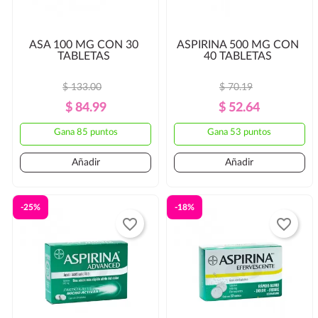
ASA 100 MG CON 30
ASPIRINA 500 MG CON
TABLETAS
40 TABLETAS
$ 133.00
$ 70.19
Precio
Precio
Precio
Precio
$ 84.99
$ 52.64
Regular
Regular
Gana 85 puntos
Gana 53 puntos
Añadir
Añadir
-25%
-18%
favorite_border
favorite_border