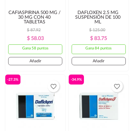
CAFIASPIRINA 500 MG /
DAFLOXEN 2.5 MG
30 MG CON 40
SUSPENSIÓN DE 100
TABLETAS
ML
$ 87.92
$ 125.00
Precio
Precio
Precio
Precio
$ 58.03
$ 83.75
Regular
Regular
Gana 58 puntos
Gana 84 puntos
Añadir
Añadir
-27.3%
-34.9%
favorite_border
favorite_border