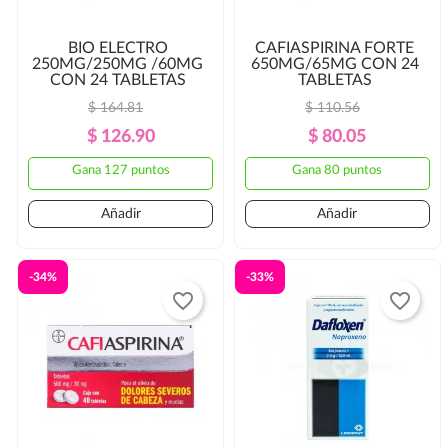
BIO ELECTRO
CAFIASPIRINA FORTE
250MG/250MG /60MG
650MG/65MG CON 24
CON 24 TABLETAS
TABLETAS
$ 164.81
$ 110.56
Precio
Precio
Precio
Precio
$ 126.90
$ 80.05
Regular
Regular
Gana 127 puntos
Gana 80 puntos
Añadir
Añadir
-34%
-33%
favorite_border
favorite_border