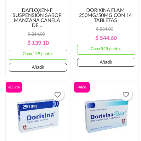
DAFLOXEN-F
DORIXINA FLAM
SUSPENSIÓN SABOR
250MG/50MG CON 14
MANZANA CANELA
TABLETAS
DE...
$ 834.00
$ 214.00
Precio
Precio
$ 544.60
Precio
Precio
$ 139.10
Regular
Gana 545 puntos
Regular
Gana 139 puntos
Añadir
Añadir
-35.9%
-46%
favorite_border
favorite_border