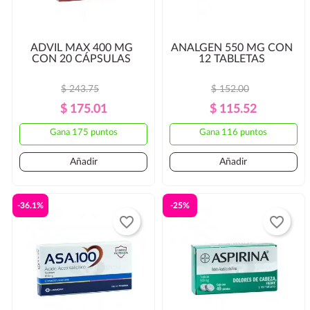
ADVIL MAX 400 MG
ANALGEN 550 MG CON
CON 20 CÁPSULAS
12 TABLETAS
$ 243.75
$ 152.00
Precio
Precio
Precio
Precio
$ 175.01
$ 115.52
Regular
Regular
Gana 175 puntos
Gana 116 puntos
Añadir
Añadir
-36.1%
-25%
favorite_border
favorite_border