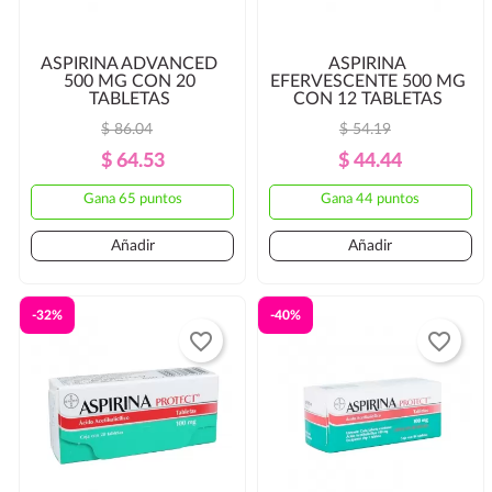
ASPIRINA ADVANCED
ASPIRINA
500 MG CON 20
EFERVESCENTE 500 MG
TABLETAS
CON 12 TABLETAS
$ 86.04
$ 54.19
Precio
Precio
Precio
Precio
$ 64.53
$ 44.44
Regular
Regular
Gana 65 puntos
Gana 44 puntos
Añadir
Añadir
-32%
-40%
favorite_border
favorite_border