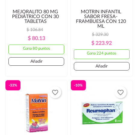
MEJORALITO 80 MG
MOTRIN INFANTIL
PEDIÁTRICO CON 30
SABOR FRESA-
TABLETAS
FRAMBUESA CON 120
ML
$ 106.84
$ 329.30
Precio
Precio
$ 80.13
Precio
Precio
$ 223.92
Regular
Gana 80 puntos
Regular
Gana 224 puntos
Añadir
Añadir
-33%
-10%
favorite_border
favorite_border