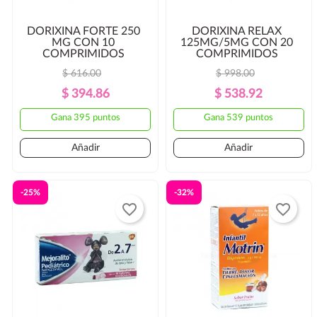
DORIXINA FORTE 250
DORIXINA RELAX
MG CON 10
125MG/5MG CON 20
COMPRIMIDOS
COMPRIMIDOS
$ 616.00
$ 998.00
Precio
Precio
Precio
Precio
$ 394.86
$ 538.92
Regular
Regular
Gana 395 puntos
Gana 539 puntos
Añadir
Añadir
-25%
-32%
favorite_border
favorite_border