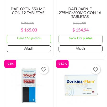
DAFLOXEN 550 MG
DAFLOXEN-F
CON 12 TABLETAS
275MG/300MG CON 16
TABLETAS
$ 227.00
$ 238.00
Precio
Precio
Precio
Precio
$ 165.03
$ 154.94
Regular
Regular
Gana 165 puntos
Gana 155 puntos
Añadir
Añadir
-35%
-34.7%
favorite_border
favorite_border