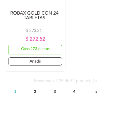
ROBAX GOLD CON 24
TABLETAS
$ 373.31
Precio
Precio
$ 272.52
Regular
Gana 273 puntos
Añadir
Mostrando 1-25 de 81 producto(s)
arrow_right
1
2
3
4