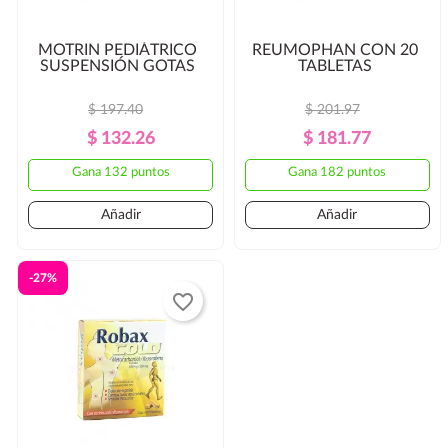
MOTRIN PEDIÁTRICO
REUMOPHAN CON 20
SUSPENSIÓN GOTAS
TABLETAS
$ 197.40
$ 201.97
Precio
Precio
Precio
Precio
$ 132.26
$ 181.77
Regular
Regular
Gana 132 puntos
Gana 182 puntos
Añadir
Añadir
-27%
favorite_border