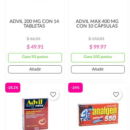
ADVIL 200 MG CON 14
ADVIL MAX 400 MG
TABLETAS
CON 10 CÁPSULAS
$ 66.55
$ 142.81
Precio
Precio
Precio
Precio
$ 49.91
$ 99.97
Regular
Regular
Gana 50 puntos
Gana 100 puntos
Añadir
Añadir
-28.2%
-24%
favorite_border
favorite_border