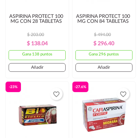
ASPIRINA PROTECT 100
ASPIRINA PROTECT 100
MG CON 28 TABLETAS
MG CON 84 TABLETAS
$ 203.00
$ 494.00
Precio
Precio
Precio
Precio
$ 138.04
$ 296.40
Regular
Regular
Gana 138 puntos
Gana 296 puntos
Añadir
Añadir
-23%
-27.6%
favorite_border
favorite_border