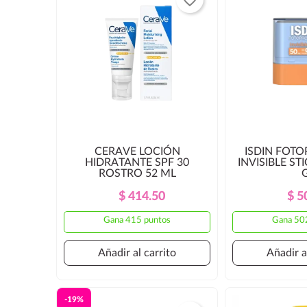
CERAVE LOCIÓN
ISDIN FOT
HIDRATANTE SPF 30
INVISIBLE STI
ROSTRO 52 ML
Precio
Precio
$ 414.50
$ 5
Regular
Gana 415 puntos
Gana 50
Añadir al carrito
Añadir a
-19%