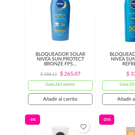
BLOQUEADOR SOLAR
BLOQUEAD
NIVEA SUN PROTECT
NIVEA SU
BRONZE FPS...
REFRE
Precio
Precio
$ 265.07
$ 3
$ 288.12
Regular
Gana 265 puntos
Gana 33
Añadir al carrito
Añadir a
-5%
-25%
favorite_border