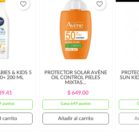
favorite_border
favorite_border
BIES & KIDS 5
PROTECTOR SOLAR AVÈNE
PROTEC
50+ 200 ML
OIL CONTROL PIELES
SUN KID
MIXTAS...
Precio
Precio
Precio
Precio
39.41
$ 649.00
Regular
Regular
9 puntos
Gana 649 puntos
G
l carrito
Añadir al carrito
Añ