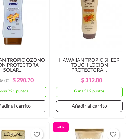
AN TROPIC OZONO
HAWAIIAN TROPIC SHEER
ON PROTECTORA
TOUCH LOCION
SOLAR...
PROTECTORA...
Precio
Precio
Precio
Precio
$ 290.70
$ 312.00
06.00
Regular
Regular
ana 291 puntos
Gana 312 puntos
adir al carrito
Añadir al carrito
-8%
favorite_border
favorite_border