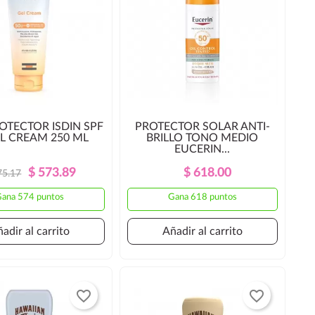
OTECTOR ISDIN SPF
PROTECTOR SOLAR ANTI-
EL CREAM 250 ML
BRILLO TONO MEDIO
EUCERIN...
Precio
Precio
Precio
Precio
$ 573.89
$ 618.00
75.17
Regular
Regular
ana 574 puntos
Gana 618 puntos
adir al carrito
Añadir al carrito
favorite_border
favorite_border