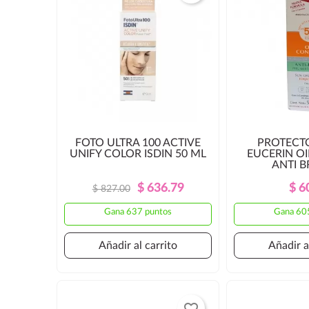
FOTO ULTRA 100 ACTIVE
PROTECT
UNIFY COLOR ISDIN 50 ML
EUCERIN O
ANTI BR
Precio
Precio
$ 636.79
$ 6
$ 827.00
Regular
Gana 637 puntos
Gana 60
Añadir al carrito
Añadir a
favorite_border