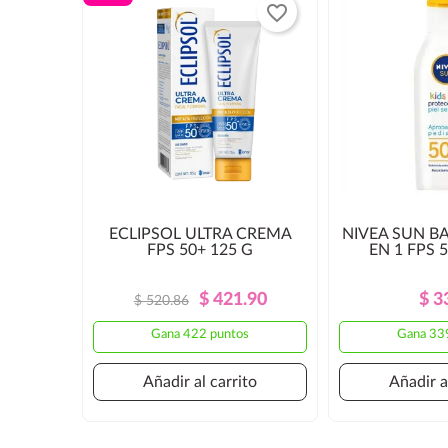
favorite_border
ECLIPSOL ULTRA CREMA
NIVEA SUN BA
FPS 50+ 125 G
EN 1 FPS 
Precio
Precio
$ 421.90
$ 3
$ 520.86
Regular
Gana 422 puntos
Gana 33
Añadir al carrito
Añadir a