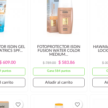
OR ISDIN GEL
FOTOPROTECTOR ISDIN
HAWAII
TRICS SPF...
FUSION WATER COLOR
LOCI
MEDIUM...
Precio
Precio
Precio
Precio
$ 609.00
$ 583.86
$ 789.00
$ 3
Regular
Regular
9 puntos
Gana 584 puntos
G
l carrito
Añadir al carrito
Añ
favorite_border
favorite_border