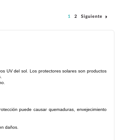
arrow_right
1
2
Siguiente
yos UV del sol. Los protectores solares son productos
s.
no.
 protección puede causar quemaduras, envejecimiento
sen daños.