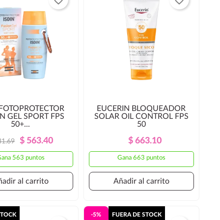
 FOTOPROTECTOR
EUCERIN BLOQUEADOR
N GEL SPORT FPS
SOLAR OIL CONTROL FPS
50+...
50
Precio
Precio
Precio
Precio
$ 563.40
$ 663.10
31.69
Regular
Regular
ana 563 puntos
Gana 663 puntos
adir al carrito
Añadir al carrito
STOCK
-5%
FUERA DE STOCK