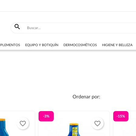

SUPLEMENTOS
EQUIPO Y BOTIQUÍN
DERMOCOSMÉTICOS
HIGIENE Y BELLEZA
Ordenar por:
-3%
-15%
favorite_border
favorite_border