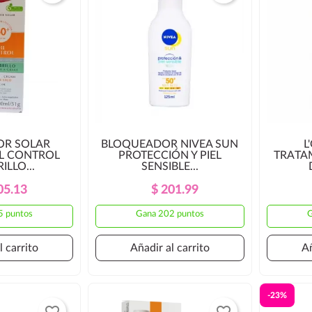
OR SOLAR
BLOQUEADOR NIVEA SUN
L
IL CONTROL
PROTECCIÓN Y PIEL
TRATA
ILLO...
SENSIBLE...
Precio
Precio
Precio
Precio
05.13
$ 201.99
Regular
Regular
5 puntos
Gana 202 puntos
G
l carrito
Añadir al carrito
Añ
-23%
favorite_border
favorite_border