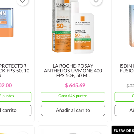
OPROTECTOR
LA ROCHE-POSAY
ISDIN
CK FPS 50, 10
ANTHELIOS UVMONE 400
FUSIO
G
FPS 50+, 50 ML
Precio
Precio
Precio
Precio
02.00
$ 645.69
$ 7
Regular
Regular
2 puntos
Gana 646 puntos
G
l carrito
Añadir al carrito
Añ
FUERA DE 