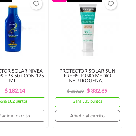
favorite_border
favorite_border
TOR SOLAR NIVEA
PROTECTOR SOLAR SUN
S FPS 50+ CON 125
FREHS TONO MEDIO
ML
NEUTROGENA...
Precio
Precio
Precio
Precio
$ 182.14
$ 332.69
$ 350.20
Regular
Regular
ana 182 puntos
Gana 333 puntos
adir al carrito
Añadir al carrito