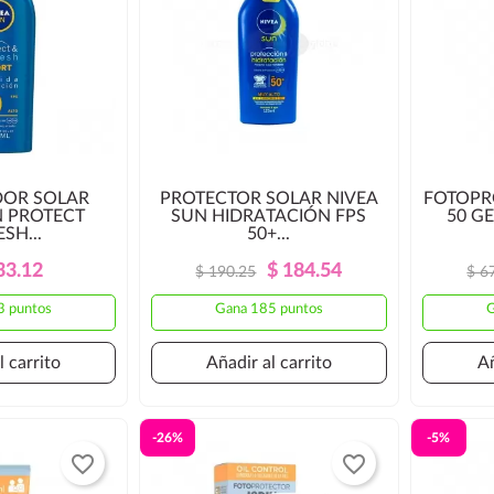
OR SOLAR
PROTECTOR SOLAR NIVEA
FOTOPR
N PROTECT
SUN HIDRATACIÓN FPS
50 G
SH...
50+...
Precio
Precio
Precio
Precio
33.12
$ 184.54
$ 190.25
$ 6
Regular
Regular
3 puntos
Gana 185 puntos
G
l carrito
Añadir al carrito
Añ
-26%
-5%
favorite_border
favorite_border