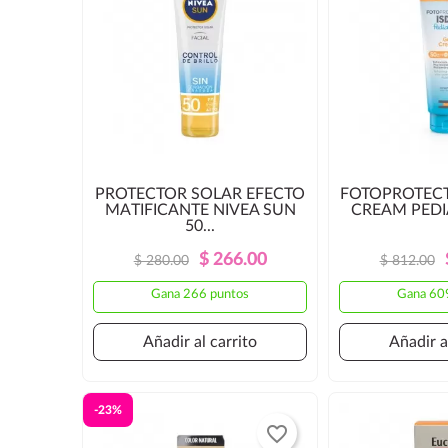
PROTECTOR SOLAR EFECTO
FOTOPROTECT
MATIFICANTE NIVEA SUN
CREAM PEDIA
50...
Precio
Precio
$ 266.00
$ 280.00
$ 812.00
Regular
Gana 266 puntos
Gana 60
Añadir al carrito
Añadir a
-23%
favorite_border