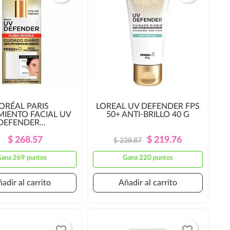
'ORÉAL PARIS
LOREAL UV DEFENDER FPS
MIENTO FACIAL UV
50+ ANTI-BRILLO 40 G
DEFENDER...
Precio
Precio
Precio
Precio
$ 268.57
$ 219.76
$ 238.87
Regular
Regular
ana 269 puntos
Gana 220 puntos
adir al carrito
Añadir al carrito
favorite_border
favorite_border