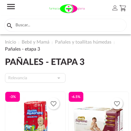
menu
person
shopping_cart

Inicio
Bebé y Mamá
Pañales y toallitas húmedas
Pañales - etapa 3
PAÑALES - ETAPA 3

Relevancia
-3%
-6.5%
favorite_border
favorite_border