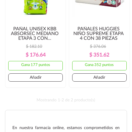
PAÑAL UNISEX KBB
PAÑALES HUGGIES
ABSORSEC MEDIANO
NIÑO SUPREME ETAPA
ETAPA 3 CON...
4 CON 38 PIEZAS
$ 182.10
$ 376.06
Precio
Precio
Precio
Precio
$ 176.64
$ 351.62
Regular
Regular
Gana 177 puntos
Gana 352 puntos
Añadir
Añadir
Mostrando 1-2 de 2 producto(s)
En nuestra farmacia online, estamos comprometidos en