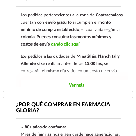
comprobante de pago a al siguiente correo
electrónico:
ecommerce@farmaciagloria.mx
o a
Los pedidos pertenecientes a la zona de
Coatzacoalcos
nuestro
921 261 8491
cuentan con
envío gratuito
si cumplen el
monto
mínimo de compra establecido
, el cual varía según la
colonia.
Puedes consultar los montos mínimos y
costos de envío
dando clic aquí.
Los pedidos a las ciudades de
Minatitlán, Nanchital y
Allende
si se realizan antes de las
15:00 hrs
, se
entregarán
el mismo día
y tienen un costo de envío.
Los pedidos de otras localidades se envían mediante
Ver más
.
Sólo hacemos envíos en el territorio
nacional.
¿POR QUÉ COMPRAR EN FARMACIA
GLORIA?
Tenemos dos tarifas dependiendo del tiempo de
entrega:
tarifa nacional al día siguiente y tarifa
⭐
80+ años de confianza
económica.
En la tarifa nacional al día siguiente, los
Miles de familias nos eligen desde hace generaciones.