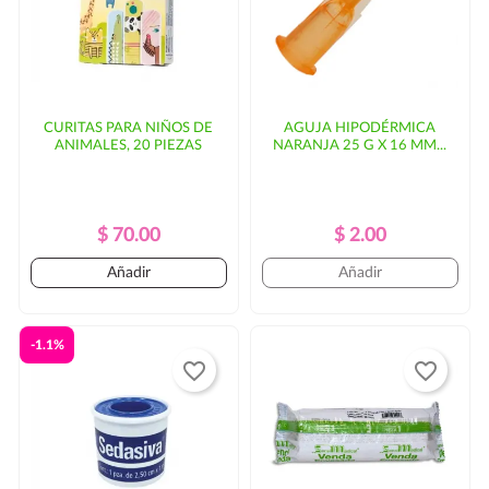
CURITAS PARA NIÑOS DE
AGUJA HIPODÉRMICA
ANIMALES, 20 PIEZAS
NARANJA 25 G X 16 MM...
Precio
Precio
Precio
Precio
$ 70.00
$ 2.00
Regular
Regular
Añadir
Añadir
-1.1%
favorite_border
favorite_border