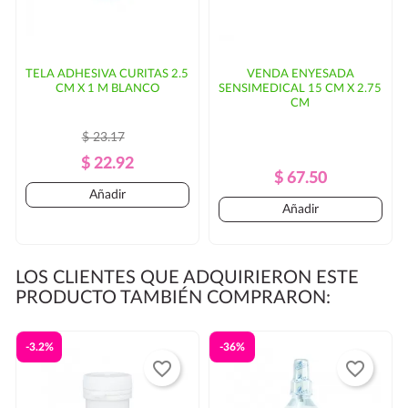
TELA ADHESIVA CURITAS 2.5
VENDA ENYESADA
CM X 1 M BLANCO
SENSIMEDICAL 15 CM X 2.75
CM
$ 23.17
Precio
Precio
$ 22.92
Precio
Precio
$ 67.50
Regular
Añadir
Regular
Añadir
LOS CLIENTES QUE ADQUIRIERON ESTE
PRODUCTO TAMBIÉN COMPRARON:
-3.2%
-36%
favorite_border
favorite_border