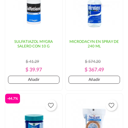
SULFATIAZOL MYGRA
MICRODACYN EN SPRAY DE
SALERO CON 10 G
240 ML
$ 41.29
$ 574.20
Precio
Precio
Precio
Precio
$ 39.97
$ 367.49
Regular
Regular
Añadir
Añadir
-44.7%
favorite_border
favorite_border