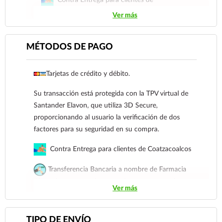
Coatzacoalcos
Ver más
Transferencia Bancaria a nombre de Farmacia
Gloria de Coatzacoalcos S.A. de C.V. Número de
MÉTODOS DE PAGO
cuenta: Clave: 014854655008143954
Tarjetas de crédito y débito.
Para esta forma de pago el cliente deberá enviar
su comprobante de pago a al siguiente correo
Su transacción está protegida con la TPV virtual de
electrónico:
ecommerce@farmaciagloria.mx
o a
Santander Elavon, que utiliza 3D Secure,
nuestro
921 261 8491
proporcionando al usuario la verificación de dos
factores para su seguridad en su compra.
Contra Entrega para clientes de Coatzacoalcos
Transferencia Bancaria a nombre de Farmacia
Gloria de Coatzacoalcos S.A. de C.V. Número de
Ver más
cuenta: Clave: 014854655008143954
Para esta forma de pago el cliente deberá enviar su
TIPO DE ENVÍO