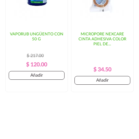
VAPORUB UNGÜENTO CON
MICROPORE NEXCARE
50 G
CINTA ADHESIVA COLOR
PIEL DE...
$ 217.00
Precio
Precio
$ 120.00
Precio
Precio
$ 34.50
Regular
Añadir
Regular
Añadir