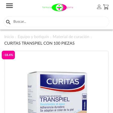
menu
person
shopping_cart

Inicio
Equipo y botiquín
Material de curación
CURITAS TRANSPIEL CON 100 PIEZAS
-18.4%