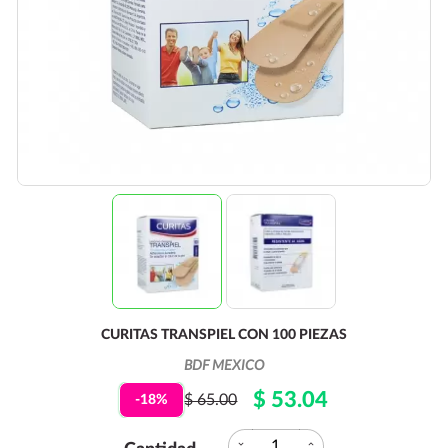
CURITAS TRANSPIEL CON 100 PIEZAS
BDF MEXICO
$ 53.04
$ 65.00
-18%
expand_more
expand_less