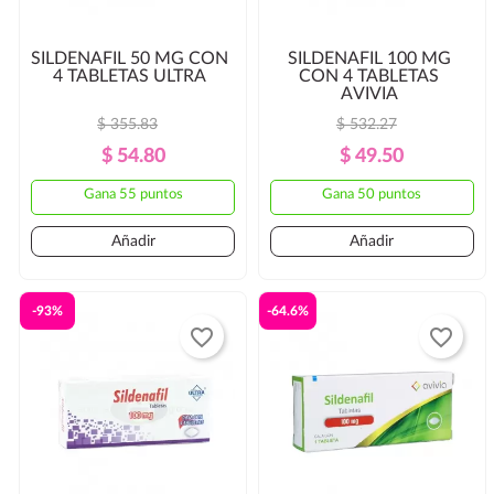
SILDENAFIL 50 MG CON
SILDENAFIL 100 MG
4 TABLETAS ULTRA
CON 4 TABLETAS
AVIVIA
$ 355.83
$ 532.27
Precio
Precio
Precio
Precio
$ 54.80
$ 49.50
Regular
Regular
Gana 55 puntos
Gana 50 puntos
Añadir
Añadir
-93%
-64.6%
favorite_border
favorite_border