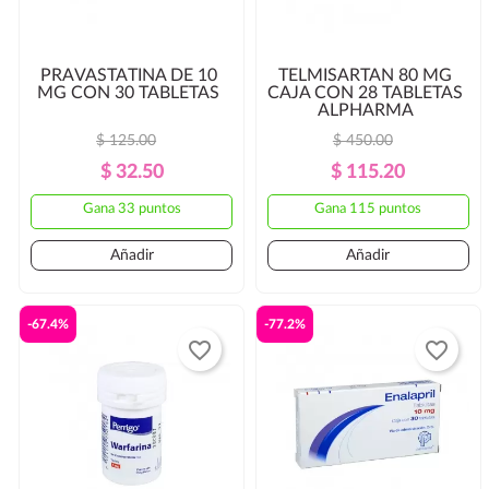
PRAVASTATINA DE 10
TELMISARTAN 80 MG
MG CON 30 TABLETAS
CAJA CON 28 TABLETAS
ALPHARMA
$ 125.00
$ 450.00
Precio
Precio
Precio
Precio
$ 32.50
$ 115.20
Regular
Regular
Gana 33 puntos
Gana 115 puntos
Añadir
Añadir
-67.4%
-77.2%
favorite_border
favorite_border