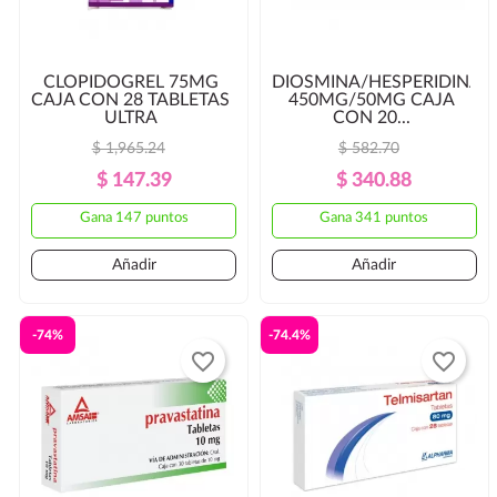
CLOPIDOGREL 75MG
DIOSMINA/HESPERIDINA
CAJA CON 28 TABLETAS
450MG/50MG CAJA
ULTRA
CON 20...
$ 1,965.24
$ 582.70
Precio
Precio
Precio
Precio
$ 147.39
$ 340.88
Regular
Regular
Gana 147 puntos
Gana 341 puntos
Añadir
Añadir
-74%
-74.4%
favorite_border
favorite_border