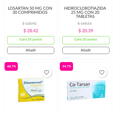
LOSARTÁN 50 MG CON
HIDROCLOROTIAZIDA
30 COMPRIMIDOS
25 MG CON 20
TABLETAS
$ 120.92
$ 168.53
Precio
Precio
Precio
Precio
$ 28.42
$ 20.39
Regular
Regular
Gana 28 puntos
Gana 20 puntos
Añadir
Añadir
-68.7%
-54.7%
favorite_border
favorite_border