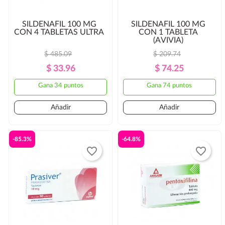
SILDENAFIL 100 MG
SILDENAFIL 100 MG
CON 4 TABLETAS ULTRA
CON 1 TABLETA
(AVIVIA)
$ 485.09
$ 209.74
Precio
Precio
Precio
Precio
$ 33.96
$ 74.25
Regular
Regular
Gana 34 puntos
Gana 74 puntos
Añadir
Añadir
-85.3%
-64.8%
favorite_border
favorite_border