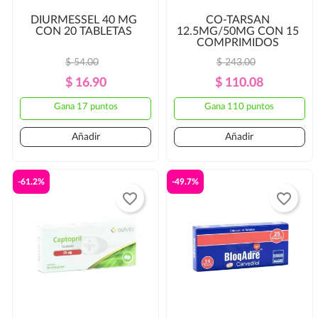
DIURMESSEL 40 MG
CO-TARSAN
CON 20 TABLETAS
12.5MG/50MG CON 15
COMPRIMIDOS
$ 54.00
$ 243.00
Precio
Precio
Precio
Precio
$ 16.90
$ 110.08
Regular
Regular
Gana 17 puntos
Gana 110 puntos
Añadir
Añadir
-61.2%
-49.7%
favorite_border
favorite_border