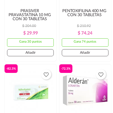
PRASIVER
PENTOXIFILINA 400 MG
PRAVASTATINA 10 MG
CON 30 TABLETAS
CON 30 TABLETAS
$ 204.00
$ 210.92
Precio
Precio
Precio
Precio
$ 29.99
$ 74.24
Regular
Regular
Gana 30 puntos
Gana 74 puntos
Añadir
Añadir
-82.3%
-72.3%
favorite_border
favorite_border