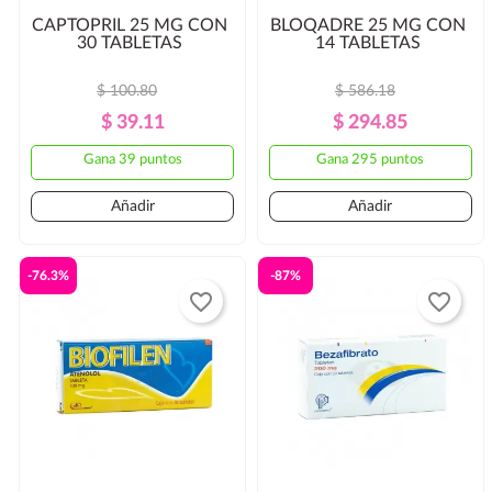
CAPTOPRIL 25 MG CON
BLOQADRE 25 MG CON
30 TABLETAS
14 TABLETAS
$ 100.80
$ 586.18
Precio
Precio
Precio
Precio
$ 39.11
$ 294.85
Regular
Regular
Gana 39 puntos
Gana 295 puntos
Añadir
Añadir
-76.3%
-87%
favorite_border
favorite_border