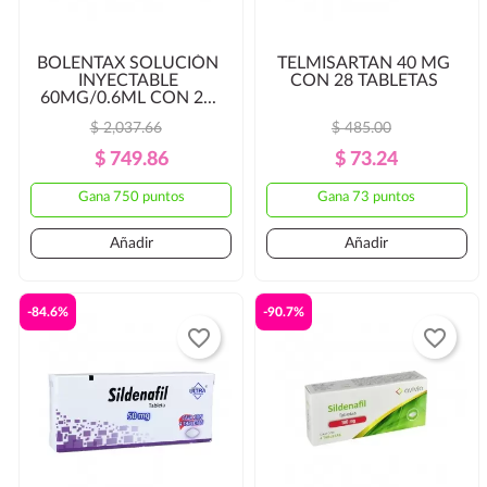
BOLENTAX SOLUCIÓN
TELMISARTAN 40 MG
INYECTABLE
CON 28 TABLETAS
60MG/0.6ML CON 2...
$ 2,037.66
$ 485.00
Precio
Precio
Precio
Precio
$ 749.86
$ 73.24
Regular
Regular
Gana 750 puntos
Gana 73 puntos
Añadir
Añadir
-84.6%
-90.7%
favorite_border
favorite_border