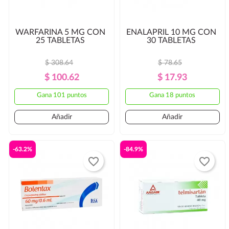
WARFARINA 5 MG CON
ENALAPRIL 10 MG CON
25 TABLETAS
30 TABLETAS
$ 308.64
$ 78.65
Precio
Precio
Precio
Precio
$ 100.62
$ 17.93
Regular
Regular
Gana 101 puntos
Gana 18 puntos
Añadir
Añadir
-63.2%
-84.9%
favorite_border
favorite_border