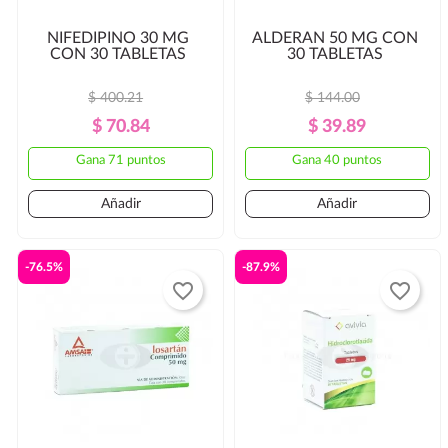
NIFEDIPINO 30 MG
ALDERAN 50 MG CON
CON 30 TABLETAS
30 TABLETAS
$ 400.21
$ 144.00
Precio
Precio
Precio
Precio
$ 70.84
$ 39.89
Regular
Regular
Gana 71 puntos
Gana 40 puntos
Añadir
Añadir
-76.5%
-87.9%
favorite_border
favorite_border