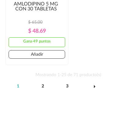
AMLODIPINO 5 MG
CON 30 TABLETAS
$ 65.00
Precio
Precio
$ 48.69
Regular
Gana 49 puntos
Añadir
Mostrando 1-25 de 71 producto(s)
arrow_right
1
2
3