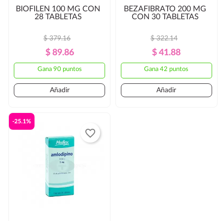
BIOFILEN 100 MG CON
BEZAFIBRATO 200 MG
28 TABLETAS
CON 30 TABLETAS
$ 379.16
$ 322.14
Precio
Precio
Precio
Precio
$ 89.86
$ 41.88
Regular
Regular
Gana 90 puntos
Gana 42 puntos
Añadir
Añadir
-25.1%
favorite_border