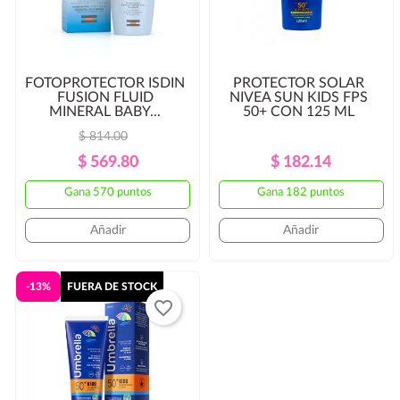
FOTOPROTECTOR ISDIN
PROTECTOR SOLAR
FUSION FLUID
NIVEA SUN KIDS FPS
MINERAL BABY...
50+ CON 125 ML
$ 814.00
Precio
Precio
Precio
Precio
$ 569.80
$ 182.14
Regular
Regular
Gana 570 puntos
Gana 182 puntos
Añadir
Añadir
-13%
FUERA DE STOCK
favorite_border