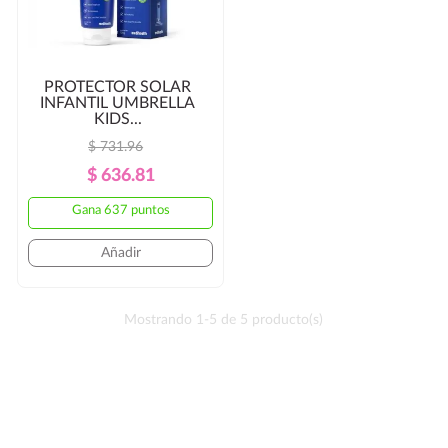
PROTECTOR SOLAR
INFANTIL UMBRELLA
KIDS...
$ 731.96
Precio
Precio
$ 636.81
Regular
Gana 637 puntos
Añadir
Mostrando 1-5 de 5 producto(s)