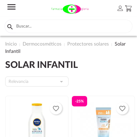
menu
person
shopping_cart

Inicio
Dermocosméticos
Protectores solares
Solar
Infantil
SOLAR INFANTIL

Relevancia
-25%
favorite_border
favorite_border