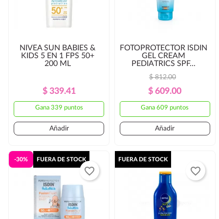
NIVEA SUN BABIES &
FOTOPROTECTOR ISDIN
KIDS 5 EN 1 FPS 50+
GEL CREAM
200 ML
PEDIATRICS SPF...
$ 812.00
Precio
Precio
Precio
Precio
$ 339.41
$ 609.00
Regular
Regular
Gana 339 puntos
Gana 609 puntos
Añadir
Añadir
-30%
FUERA DE STOCK
FUERA DE STOCK
favorite_border
favorite_border