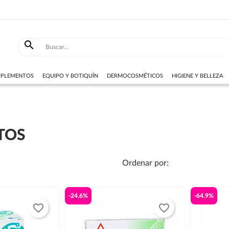

SUPLEMENTOS
EQUIPO Y BOTIQUÍN
DERMOCOSMÉTICOS
HIGIENE Y BELLEZA
TOS
Ordenar por:
-24.6%
-64.9%
favorite_border
favorite_border