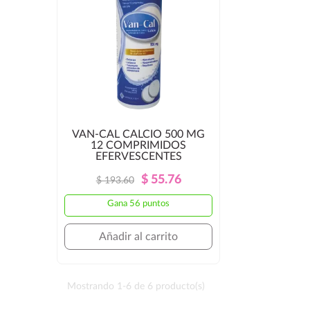
VAN-CAL CALCIO 500 MG
12 COMPRIMIDOS
EFERVESCENTES
Precio
Precio
$ 55.76
$ 193.60
Regular
Gana 56 puntos
Añadir al carrito
Mostrando 1-6 de 6 producto(s)