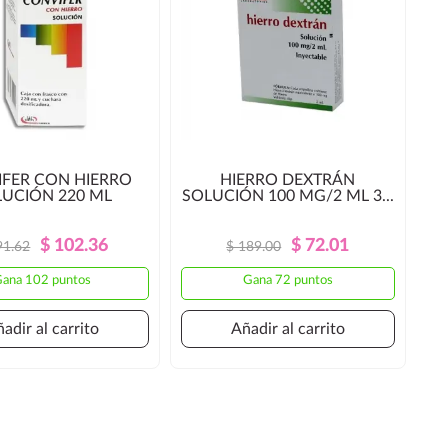
FER CON HIERRO
HIERRO DEXTRÁN
UCIÓN 220 ML
SOLUCIÓN 100 MG/2 ML 3...
Precio
Precio
Precio
Precio
$ 102.36
$ 72.01
91.62
$ 189.00
Regular
Regular
ana 102 puntos
Gana 72 puntos
adir al carrito
Añadir al carrito