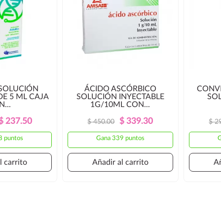
 SOLUCIÓN
ÁCIDO ASCÓRBICO
CONVI
DE 5 ML CAJA
SOLUCIÓN INYECTABLE
SOL
...
1G/10ML CON...
Precio
Precio
Precio
Precio
$ 237.50
$ 339.30
$ 450.00
$ 2
Regular
Regular
8 puntos
Gana 339 puntos
G
l carrito
Añadir al carrito
Añ