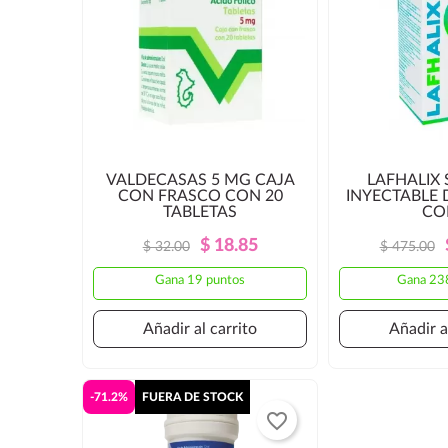
VALDECASAS 5 MG CAJA
LAFHALIX
CON FRASCO CON 20
INYECTABLE 
TABLETAS
CON
Precio
Precio
$ 18.85
$ 32.00
$ 475.00
Regular
Gana 19 puntos
Gana 23
Añadir al carrito
Añadir a
-71.2%
FUERA DE STOCK
favorite_border