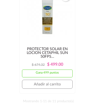
PROTECTOR SOLAR EN
LOCION CETAPHIL SUN
50FPS...
Precio
Precio
$ 499.00
$ 674.32
Regular
Gana 499 puntos
Añadir al carrito
Mostrando 1-11 de 11 producto(s)