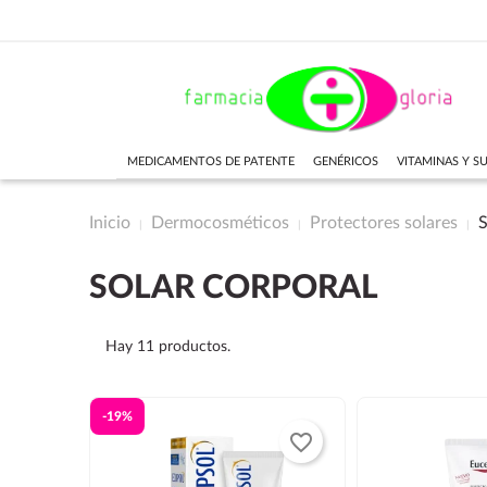
MEDICAMENTOS DE PATENTE
GENÉRICOS
VITAMINAS Y 
Inicio
Dermocosméticos
Protectores solares
S
SOLAR CORPORAL
Hay 11 productos.
-19%
favorite_border