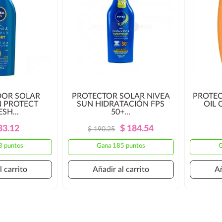
OR SOLAR
PROTECTOR SOLAR NIVEA
PROTEC
N PROTECT
SUN HIDRATACIÓN FPS
OIL 
SH...
50+...
Precio
Precio
Precio
Precio
33.12
$ 184.54
$ 190.25
Regular
Regular
3 puntos
Gana 185 puntos
G
l carrito
Añadir al carrito
Añ