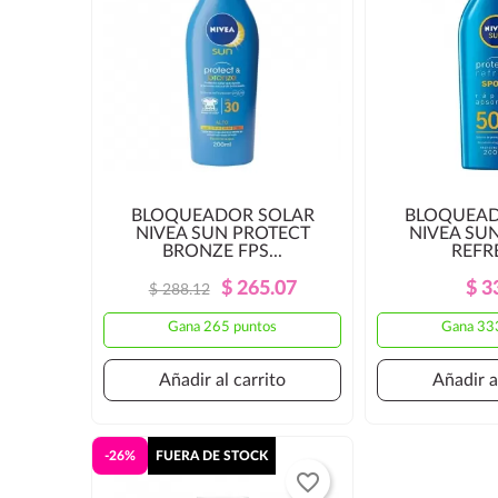
BLOQUEADOR SOLAR
BLOQUEAD
NIVEA SUN PROTECT
NIVEA SU
BRONZE FPS...
REFRE
Precio
Precio
$ 265.07
$ 3
$ 288.12
Regular
Gana 265 puntos
Gana 33
Añadir al carrito
Añadir a
-26%
FUERA DE STOCK
favorite_border