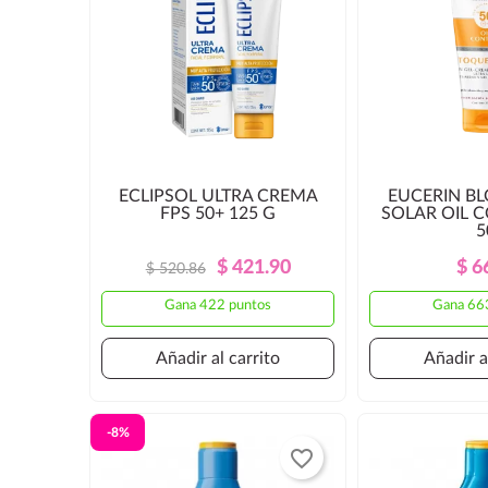
ECLIPSOL ULTRA CREMA
EUCERIN B
FPS 50+ 125 G
SOLAR OIL 
5
Precio
Precio
$ 421.90
$ 6
$ 520.86
Regular
Gana 422 puntos
Gana 66
Añadir al carrito
Añadir a
-8%
favorite_border