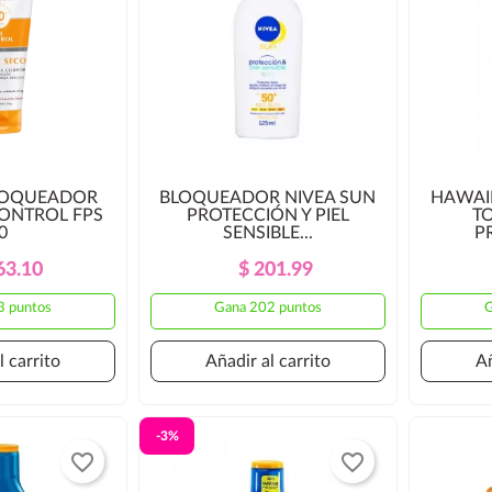
LOQUEADOR
BLOQUEADOR NIVEA SUN
HAWAI
CONTROL FPS
PROTECCIÓN Y PIEL
T
0
SENSIBLE...
P
Precio
Precio
Precio
Precio
63.10
$ 201.99
Regular
Regular
3 puntos
Gana 202 puntos
G
l carrito
Añadir al carrito
Añ
-3%
favorite_border
favorite_border