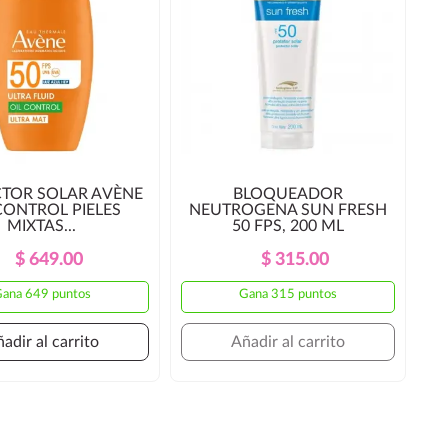
TOR SOLAR AVÈNE
BLOQUEADOR
CONTROL PIELES
NEUTROGENA SUN FRESH
MIXTAS...
50 FPS, 200 ML
Precio
Precio
Precio
Precio
$ 649.00
$ 315.00
Regular
Regular
ana 649 puntos
Gana 315 puntos
adir al carrito
Añadir al carrito