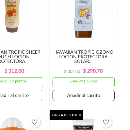
IAN TROPIC SHEER
HAWAIIAN TROPIC OZONO
OUCH LOCION
LOCION PROTECTORA
ROTECTORA...
SOLAR...
Precio
Precio
Precio
Precio
$ 312.00
$ 290.70
$ 306.00
Regular
Regular
ana 312 puntos
Gana 291 puntos
adir al carrito
Añadir al carrito
FUERA DE STOCK
favorite_border
favorite_border