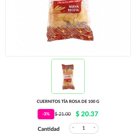
CUERNITOS TÍA ROSA DE 100 G
$ 20.37
$ 21.00
-3%
expand_more
expand_less
Cantidad