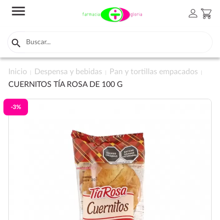
menu
person
shopping_cart

Inicio
Despensa y bebidas
Pan y tortillas empacados
CUERNITOS TÍA ROSA DE 100 G
-3%