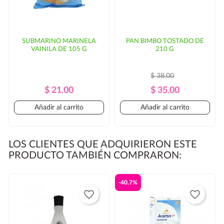
SUBMARINO MARINELA
PAN BIMBO TOSTADO DE
VAINILA DE 105 G
210 G
$ 38.00
Precio
Precio
Precio
Precio
$ 21.00
$ 35.00
Regular
Regular
Añadir al carrito
Añadir al carrito
LOS CLIENTES QUE ADQUIRIERON ESTE
PRODUCTO TAMBIÉN COMPRARON:
-40.7%
favorite_border
favorite_border