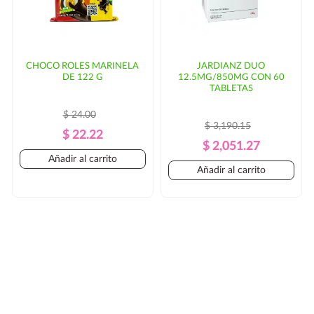
CHOCO ROLES MARINELA
JARDIANZ DUO
DE 122 G
12.5MG/850MG CON 60
TABLETAS
$ 24.00
$ 3,190.15
Precio
Precio
$ 22.22
Precio
Precio
$ 2,051.27
Regular
Añadir al carrito
Regular
Añadir al carrito