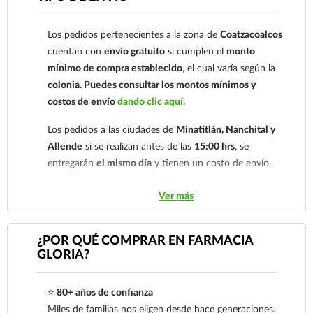
comprobante de pago a al siguiente correo
electrónico:
ecommerce@farmaciagloria.mx
o a
Los pedidos pertenecientes a la zona de
Coatzacoalcos
nuestro
921 261 8491
cuentan con
envío gratuito
si cumplen el
monto
mínimo de compra establecido
, el cual varía según la
colonia.
Puedes consultar los montos mínimos y
costos de envío
dando clic aquí.
Los pedidos a las ciudades de
Minatitlán, Nanchital y
Allende
si se realizan antes de las
15:00 hrs
, se
entregarán
el mismo día
y tienen un costo de envío.
Los pedidos de otras localidades se envían mediante
Ver más
.
Sólo hacemos envíos en el territorio
nacional.
¿POR QUÉ COMPRAR EN FARMACIA
GLORIA?
Tenemos dos tarifas dependiendo del tiempo de
entrega:
tarifa nacional al día siguiente y tarifa
⭐
80+ años de confianza
económica.
En la tarifa nacional al día siguiente, los
Miles de familias nos eligen desde hace generaciones.