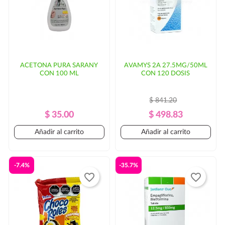
ACETONA PURA SARANY
AVAMYS 2A 27.5MG/50ML
CON 100 ML
CON 120 DOSIS
$ 841.20
Precio
Precio
Precio
Precio
$ 35.00
$ 498.83
Regular
Regular
Añadir al carrito
Añadir al carrito
-7.4%
-35.7%
favorite_border
favorite_border