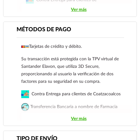
Contra Entrega para clientes de
Coatzacoalcos
Ver más
Transferencia Bancaria a nombre de Farmacia
Gloria de Coatzacoalcos S.A. de C.V. Número de
MÉTODOS DE PAGO
cuenta: Clave: 014854655008143954
Tarjetas de crédito y débito.
Para esta forma de pago el cliente deberá enviar
su comprobante de pago a al siguiente correo
Su transacción está protegida con la TPV virtual de
electrónico:
ecommerce@farmaciagloria.mx
o a
Santander Elavon, que utiliza 3D Secure,
nuestro
921 261 8491
proporcionando al usuario la verificación de dos
factores para su seguridad en su compra.
Contra Entrega para clientes de Coatzacoalcos
Transferencia Bancaria a nombre de Farmacia
Gloria de Coatzacoalcos S.A. de C.V. Número de
Ver más
cuenta: Clave: 014854655008143954
Para esta forma de pago el cliente deberá enviar su
TIPO DE ENVÍO