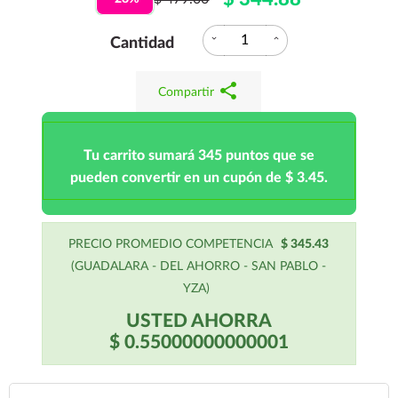
expand_more
expand_less
Cantidad
share
Compartir
Tu carrito sumará 345 puntos que se
pueden convertir en un cupón de $ 3.45.
PRECIO PROMEDIO COMPETENCIA
$ 345.43
(GUADALARA - DEL AHORRO - SAN PABLO -
YZA)
USTED AHORRA
$ 0.55000000000001