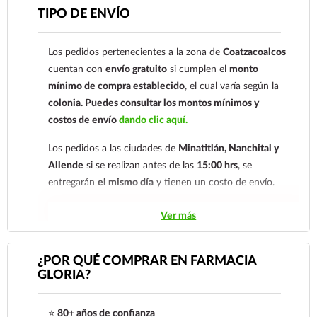
Para esta forma de pago el cliente deberá enviar su
TIPO DE ENVÍO
comprobante de pago a al siguiente correo
electrónico:
ecommerce@farmaciagloria.mx
o a
Los pedidos pertenecientes a la zona de
Coatzacoalcos
nuestro
921 261 8491
cuentan con
envío gratuito
si cumplen el
monto
mínimo de compra establecido
, el cual varía según la
colonia.
Puedes consultar los montos mínimos y
costos de envío
dando clic aquí.
Los pedidos a las ciudades de
Minatitlán, Nanchital y
Allende
si se realizan antes de las
15:00 hrs
, se
entregarán
el mismo día
y tienen un costo de envío.
Los pedidos de otras localidades se envían mediante
Ver más
.
Sólo hacemos envíos en el territorio
nacional.
¿POR QUÉ COMPRAR EN FARMACIA
GLORIA?
Tenemos dos tarifas dependiendo del tiempo de
entrega:
tarifa nacional al día siguiente y tarifa
⭐
80+ años de confianza