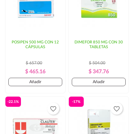
parte del cliente.
POSIPEN 500 MG CON 12
DIMEFOR 850 MG CON 30
CÁPSULAS
TABLETAS
$ 657.00
$ 504.00
Precio
Precio
Precio
Precio
$ 465.16
$ 347.76
Regular
Regular
Añadir
Añadir
-22.1%
-17%
favorite_border
favorite_border