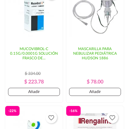
MUCOVIBROL-C
MASCARILLA PARA
0.15G/0.0001G SOLUCIÓN
NEBULIZAR PEDIÁTRICA
FRASCO DE...
HUDSON 1886
$ 334.00
Precio
Precio
Precio
Precio
$ 223.78
$ 78.00
Regular
Regular
Añadir
Añadir
-22%
-16%
favorite_border
favorite_border