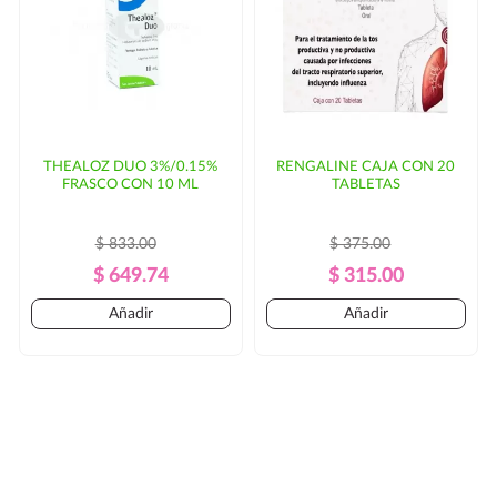
THEALOZ DUO 3%/0.15%
RENGALINE CAJA CON 20
FRASCO CON 10 ML
TABLETAS
$ 833.00
$ 375.00
Precio
Precio
Precio
Precio
$ 649.74
$ 315.00
Regular
Regular
Añadir
Añadir