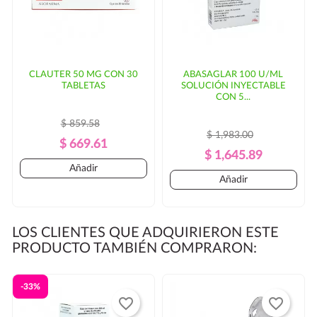
CLAUTER 50 MG CON 30
ABASAGLAR 100 U/ML
TABLETAS
SOLUCIÓN INYECTABLE
CON 5...
$ 859.58
$ 1,983.00
Precio
Precio
$ 669.61
Precio
Precio
$ 1,645.89
Regular
Añadir
Regular
Añadir
LOS CLIENTES QUE ADQUIRIERON ESTE
PRODUCTO TAMBIÉN COMPRARON:
-33%
favorite_border
favorite_border