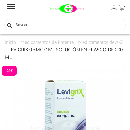
menu
person
shopping_cart

Inicio
Medicamentos de Patente
Medicamentos de A-Z
LEVIGRIX 0.5MG/1ML SOLUCIÓN EN FRASCO DE 200
ML
-28%