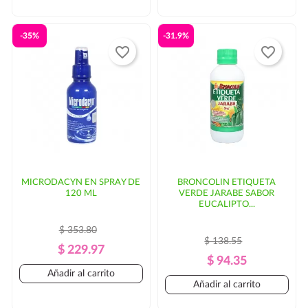
-35%
-31.9%
favorite_border
favorite_border
MICRODACYN EN SPRAY DE
BRONCOLIN ETIQUETA
120 ML
VERDE JARABE SABOR
EUCALIPTO...
$ 353.80
$ 138.55
Precio
Precio
$ 229.97
Precio
Precio
$ 94.35
Regular
Añadir al carrito
Regular
Añadir al carrito