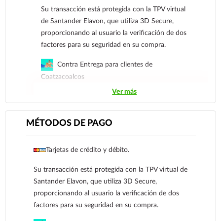
Su transacción está protegida con la TPV virtual
de Santander Elavon, que utiliza 3D Secure,
proporcionando al usuario la verificación de dos
factores para su seguridad en su compra.
Contra Entrega para clientes de
Coatzacoalcos
Ver más
Transferencia Bancaria a nombre de Farmacia
Gloria de Coatzacoalcos S.A. de C.V. Número de
cuenta: Clave: 014854655008143954
MÉTODOS DE PAGO
Para esta forma de pago el cliente deberá enviar
Tarjetas de crédito y débito.
su comprobante de pago a al siguiente correo
electrónico:
ecommerce@farmaciagloria.mx
o a
Su transacción está protegida con la TPV virtual de
nuestro
921 261 8491
Santander Elavon, que utiliza 3D Secure,
proporcionando al usuario la verificación de dos
factores para su seguridad en su compra.