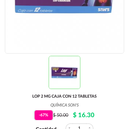
LOP 2 MG CAJA CON 12 TABLETAS
QUÍMICA SON'S
$ 16.30
$ 50.00
-67%
expand_more
expand_less