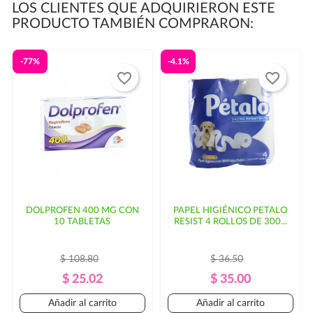
LOS CLIENTES QUE ADQUIRIERON ESTE
PRODUCTO TAMBIÉN COMPRARON:
-77%
-4.1%
favorite_border
favorite_border
DOLPROFEN 400 MG CON
PAPEL HIGIÉNICO PETALO
10 TABLETAS
RESIST 4 ROLLOS DE 300...
$ 108.80
$ 36.50
Precio
Precio
Precio
Precio
$ 25.02
$ 35.00
Regular
Regular
Añadir al carrito
Añadir al carrito