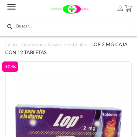
menu
person
shopping_cart

Inicio
Genéricos
Gastrointestinales
LOP 2 MG CAJA
CON 12 TABLETAS
-67.4%