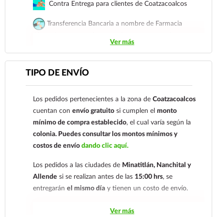
Contra Entrega para clientes de Coatzacoalcos
Transferencia Bancaria a nombre de Farmacia
Gloria de Coatzacoalcos S.A. de C.V. Número de
Ver más
cuenta: Clave: 014854655008143954
Para esta forma de pago el cliente deberá enviar su
TIPO DE ENVÍO
comprobante de pago a al siguiente correo
electrónico:
ecommerce@farmaciagloria.mx
o a
Los pedidos pertenecientes a la zona de
Coatzacoalcos
nuestro
921 261 8491
cuentan con
envío gratuito
si cumplen el
monto
mínimo de compra establecido
, el cual varía según la
colonia.
Puedes consultar los montos mínimos y
costos de envío
dando clic aquí.
Los pedidos a las ciudades de
Minatitlán, Nanchital y
Allende
si se realizan antes de las
15:00 hrs
, se
entregarán
el mismo día
y tienen un costo de envío.
Los pedidos de otras localidades se envían mediante
Ver más