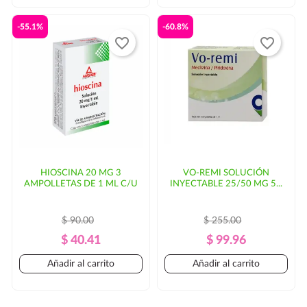
-55.1%
-60.8%
favorite_border
favorite_border
HIOSCINA 20 MG 3
VO-REMI SOLUCIÓN
AMPOLLETAS DE 1 ML C/U
INYECTABLE 25/50 MG 5...
$ 90.00
$ 255.00
Precio
Precio
Precio
Precio
$ 40.41
$ 99.96
Regular
Regular
Añadir al carrito
Añadir al carrito