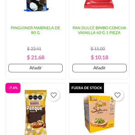
PINGUINOS MARINELA DE
PAN DULCE BIMBO CONCHA
80 G
VAINILLA 60 G 1 PIEZA
$ 23.41
$ 11.00
Precio
Precio
Precio
Precio
$ 21.68
$ 10.18
Regular
Regular
Añadir
Añadir
-7.4%
FUERA DE STOCK
favorite_border
favorite_border