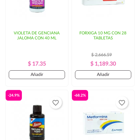
VIOLETA DE GENCIANA
FORXIGA 10 MG CON 28
JALOMA CON 40 ML
TABLETAS
$ 2,666.59
Precio
Precio
Precio
Precio
$ 17.35
$ 1,189.30
Regular
Regular
Añadir
Añadir
-24.9%
-68.2%
favorite_border
favorite_border