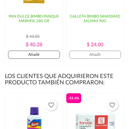
PAN DULCE BIMBO PANQUE
GALLETA BIMBO SANISSIMO
MARMOL 280 GR
SALMAS 90G
$ 43.50
Precio
Precio
Precio
Precio
$ 40.28
$ 24.00
Regular
Regular
Añadir
Añadir
LOS CLIENTES QUE ADQUIRIERON ESTE
PRODUCTO TAMBIÉN COMPRARON:
-55.4%
favorite_border
favorite_border