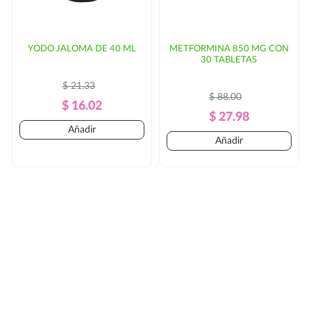
YODO JALOMA DE 40 ML
METFORMINA 850 MG CON
30 TABLETAS
$ 21.33
$ 88.00
Precio
Precio
$ 16.02
Precio
Precio
$ 27.98
Regular
Añadir
Regular
Añadir