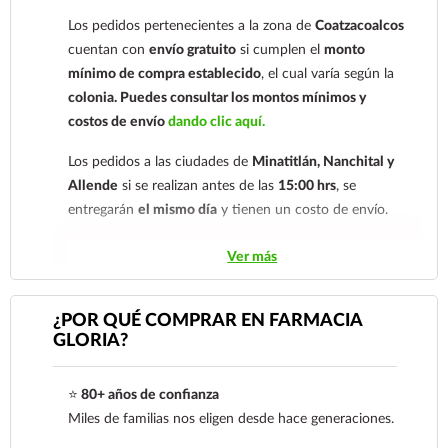
electrónico:
ecommerce@farmaciagloria.mx
o a
Los pedidos pertenecientes a la zona de
Coatzacoalcos
nuestro
921 261 8491
cuentan con
envío gratuito
si cumplen el
monto
mínimo de compra establecido
, el cual varía según la
colonia.
Puedes consultar los montos mínimos y
costos de envío
dando clic aquí.
Los pedidos a las ciudades de
Minatitlán, Nanchital y
Allende
si se realizan antes de las
15:00 hrs
, se
entregarán
el mismo día
y tienen un costo de envío.
Los pedidos de otras localidades se envían mediante
Ver más
.
Sólo hacemos envíos en el territorio
nacional.
¿POR QUÉ COMPRAR EN FARMACIA
GLORIA?
Tenemos dos tarifas dependiendo del tiempo de
entrega:
tarifa nacional al día siguiente y tarifa
⭐
80+ años de confianza
económica.
En la tarifa nacional al día siguiente, los
Miles de familias nos eligen desde hace generaciones.
pedidos deben realizarse
antes de las 14:00 hrs.
El