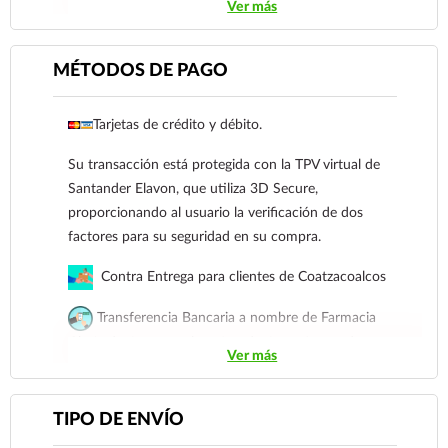
Coatzacoalcos
Ver más
Transferencia Bancaria a nombre de Farmacia
Gloria de Coatzacoalcos S.A. de C.V. Número de
MÉTODOS DE PAGO
cuenta: Clave: 014854655008143954
Tarjetas de crédito y débito.
Para esta forma de pago el cliente deberá enviar
su comprobante de pago a al siguiente correo
Su transacción está protegida con la TPV virtual de
electrónico:
ecommerce@farmaciagloria.mx
o a
Santander Elavon, que utiliza 3D Secure,
nuestro
921 261 8491
proporcionando al usuario la verificación de dos
factores para su seguridad en su compra.
Contra Entrega para clientes de Coatzacoalcos
Transferencia Bancaria a nombre de Farmacia
Gloria de Coatzacoalcos S.A. de C.V. Número de
Ver más
cuenta: Clave: 014854655008143954
Para esta forma de pago el cliente deberá enviar su
TIPO DE ENVÍO
comprobante de pago a al siguiente correo