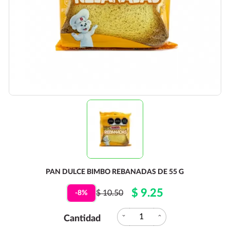
PAN DULCE BIMBO REBANADAS DE 55 G
$ 9.25
$ 10.50
-8%
expand_more
expand_less
Cantidad