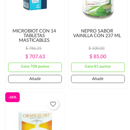
MICROBIOT CON 14
NEPRO SABOR
TABLETAS
VAINILLA CON 237 ML
MASTICABLES
$ 786.25
$ 100.00
Precio
Precio
Precio
Precio
$ 707.63
$ 85.00
Regular
Regular
Gana 708 puntos
Gana 85 puntos
Añadir
Añadir
-26%
favorite_border