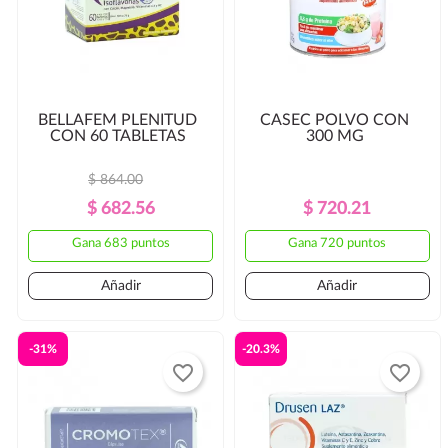
BELLAFEM PLENITUD
CASEC POLVO CON
CON 60 TABLETAS
300 MG
$ 864.00
Precio
Precio
Precio
Precio
$ 682.56
$ 720.21
Regular
Regular
Gana 683 puntos
Gana 720 puntos
Añadir
Añadir
-31%
-20.3%
favorite_border
favorite_border