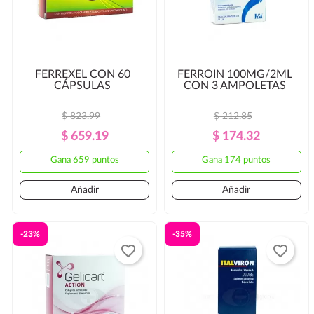
FERREXEL CON 60
FERROIN 100MG/2ML
CÁPSULAS
CON 3 AMPOLETAS
$ 823.99
$ 212.85
Precio
Precio
Precio
Precio
$ 659.19
$ 174.32
Regular
Regular
Gana 659 puntos
Gana 174 puntos
Añadir
Añadir
-23%
-35%
favorite_border
favorite_border