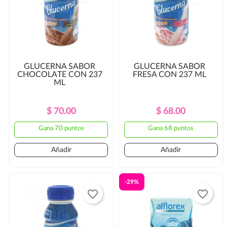
GLUCERNA SABOR
GLUCERNA SABOR
CHOCOLATE CON 237
FRESA CON 237 ML
ML
Precio
Precio
Precio
Precio
$ 70.00
$ 68.00
Regular
Regular
Gana 70 puntos
Gana 68 puntos
Añadir
Añadir
-29%
favorite_border
favorite_border