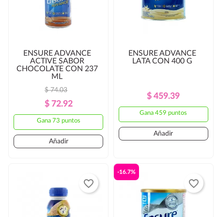
ENSURE ADVANCE
ENSURE ADVANCE
ACTIVE SABOR
LATA CON 400 G
CHOCOLATE CON 237
ML
$ 74.03
Precio
Precio
$ 459.39
Precio
Precio
$ 72.92
Regular
Gana 459 puntos
Regular
Gana 73 puntos
Añadir
Añadir
-16.7%
favorite_border
favorite_border