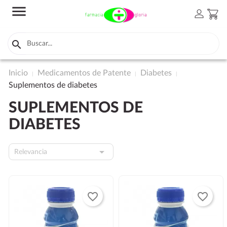
menu
person
shopping_cart

Inicio
Medicamentos de Patente
Diabetes
Suplementos de diabetes
SUPLEMENTOS DE
DIABETES

Relevancia
favorite_border
favorite_border