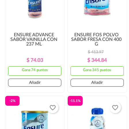
ENSURE ADVANCE
ENSURE FOS POLVO
SABOR VAINILLA CON
SABOR FRESA CON 400
237 ML
G
$ 413.97
Precio
Precio
Precio
Precio
$ 74.03
$ 344.84
Regular
Regular
Gana 74 puntos
Gana 345 puntos
Añadir
Añadir
-2%
-11.1%
favorite_border
favorite_border