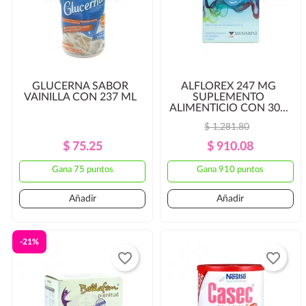
GLUCERNA SABOR
ALFLOREX 247 MG
VAINILLA CON 237 ML
SUPLEMENTO
ALIMENTICIO CON 30...
$ 1,281.80
Precio
Precio
Precio
Precio
$ 75.25
$ 910.08
Regular
Regular
Gana 75 puntos
Gana 910 puntos
Añadir
Añadir
-21%
favorite_border
favorite_border