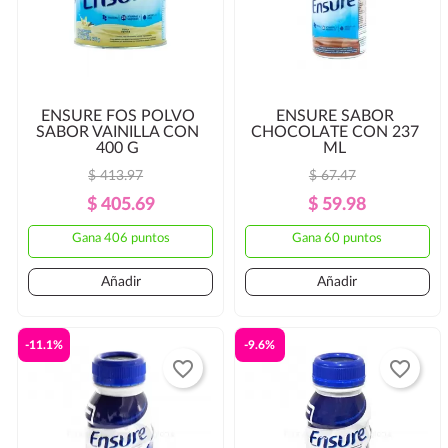
ENSURE FOS POLVO
ENSURE SABOR
SABOR VAINILLA CON
CHOCOLATE CON 237
400 G
ML
$ 413.97
$ 67.47
Precio
Precio
Precio
Precio
$ 405.69
$ 59.98
Regular
Regular
Gana 406 puntos
Gana 60 puntos
Añadir
Añadir
-11.1%
-9.6%
favorite_border
favorite_border