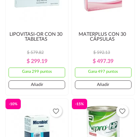
LIPOVITASI-OR CON 30
MATERPLUS CON 30
TABLETAS
CÁPSULAS
$ 579.82
$ 592.13
Precio
Precio
Precio
Precio
$ 299.19
$ 497.39
Regular
Regular
Gana 299 puntos
Gana 497 puntos
Añadir
Añadir
-10%
-15%
favorite_border
favorite_border