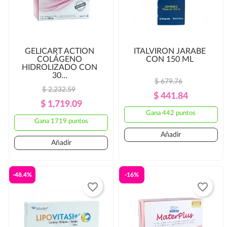
GELICART ACTION
ITALVIRON JARABE
COLÁGENO
CON 150 ML
HIDROLIZADO CON
30...
$ 679.76
$ 2,232.59
Precio
Precio
$ 441.84
Precio
Precio
$ 1,719.09
Regular
Gana 442 puntos
Regular
Gana 1719 puntos
Añadir
Añadir
-48.4%
-16%
favorite_border
favorite_border