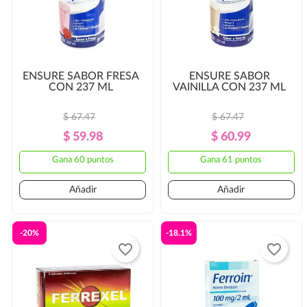
ENSURE SABOR FRESA
ENSURE SABOR
CON 237 ML
VAINILLA CON 237 ML
$ 67.47
$ 67.47
Precio
Precio
Precio
Precio
$ 59.98
$ 60.99
Regular
Regular
Gana 60 puntos
Gana 61 puntos
Añadir
Añadir
-20%
-18.1%
favorite_border
favorite_border