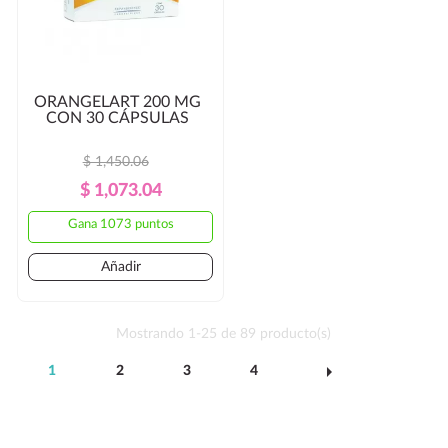
ORANGELART 200 MG
CON 30 CÁPSULAS
$ 1,450.06
Precio
Precio
$ 1,073.04
Regular
Gana 1073 puntos
Añadir
Mostrando 1-25 de 89 producto(s)
arrow_right
1
2
3
4