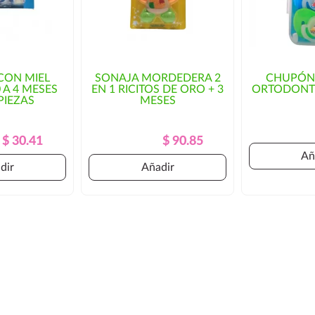
CON MIEL
SONAJA MORDEDERA 2
CHUPÓN
 A 4 MESES
EN 1 RICITOS DE ORO + 3
ORTODONTI
PIEZAS
MESES
Precio
Precio
Precio
Precio
$ 30.41
$ 90.85
Regular
Regular
Añ
dir
Añadir