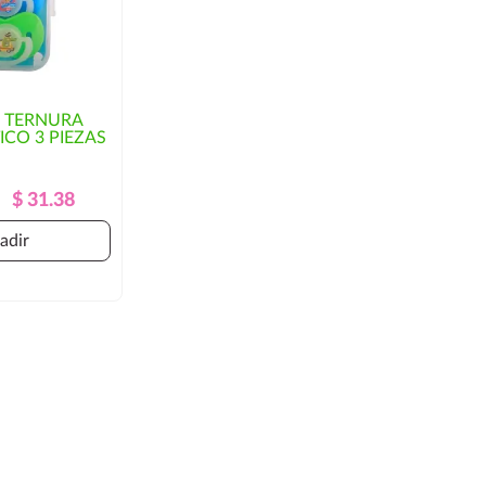
 TERNURA
CO 3 PIEZAS
Precio
Precio
$ 31.38
Regular
adir