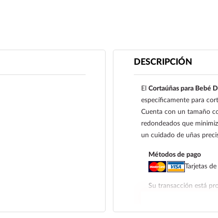
DESCRIPCIÓN
El
Cortaúñas para Bebé D
específicamente para cort
Cuenta con un tamaño co
redondeados que minimizan
un cuidado de uñas prec
Métodos de pago
Tarjetas de
Su transacción está pro
que utiliza 3D Secure, 
factores para su segur