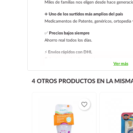
Miles de familias nos eligen desde hace generaci
➕
Uno de los surtidos más amplios del país
Medicamentos de Patente, genéricos, ortopedia 
✅
Precios bajos siempre
Ahorro real todos los días.
⚡
Envíos rápidos con DHL
Cobertura nacional con rastreo y entrega segura
Ver más
4 OTROS PRODUCTOS EN LA MISMA
favorite_border