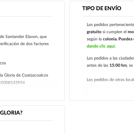
Contra Entrega par
TIPO DE ENVÍO
Transferencia Banc
Los pedidos perteneciente
Coatzacoalcos S.A. de 
gratuito
si cumplen el
mon
01485465500814395
l de Santander Elavon, que
según la
colonia.
Puedes c
erificación de dos factores
Para esta forma de pag
dando clic aquí.
a al siguiente correo el
Los pedidos a las ciudad
nuestro
921 261 
lcos
antes de las
15:00 hrs
, s
a Gloria de Coatzacoalcos
Los pedidos de otras loc
4655008143954
hacemos envíos en el terr
r su comprobante de pago a al
Tenemos dos tarifas depe
iagloria.mx
o a nuestro
siguiente y tarifa económ
GLORIA?
deben realizarse
antes de 
económica es de
2 a 5 día