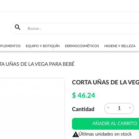

SUPLEMENTOS
EQUIPO Y BOTIQUÍN
DERMOCOSMÉTICOS
HIGIENE Y BELLEZA
A UÑAS DE LA VEGA PARA BEBÉ
CORTA UÑAS DE LA VE
$ 46.24
expand_more
expand_less
Cantidad
AÑADIR AL CARRITO

Últimas unidades en stock