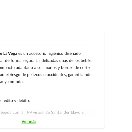
e La Vega
es un accesorio higiénico diseñado
ar de forma segura las delicadas uñas de los bebés.
mpacto adaptado a sus manos y bordes de corte
 el riesgo de pellizcos o accidentes, garantizando
iso y cómodo.
 crédito y débito.
tegida con la TPV virtual de Santander Elavon,
proporcionando al usuario la verificación de dos
Ver más
idad en su compra.