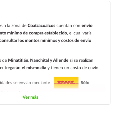
a clientes de Coatzacoalcos
aria a nombre de Farmacia Gloria de
s a la zona de
Coatzacoalcos
cuentan con
envío
C.V. Número de cuenta: Clave:
to mínimo de compra establecido
, el cual varía
4
onsultar los montos mínimos y costos de envío
o el cliente deberá enviar su comprobante de pago
ectrónico:
ecommerce@farmaciagloria.mx
o a
es de
Minatitlán, Nanchital y Allende
si se realizan
8491
e entregarán
el mismo día
y tienen un costo de envío.
alidades se envían mediante
.
Sólo
itorio nacional.
Ver más
ndiendo del tiempo de entrega:
tarifa nacional al día
ica.
En la tarifa nacional al día siguiente, los pedidos
las 14:00 hrs.
El tiempo de entrega de la tarifa
s.