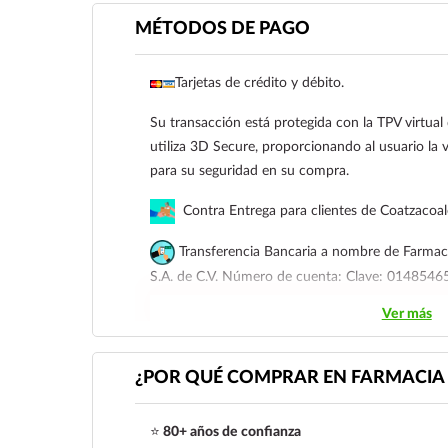
MÉTODOS DE PAGO
Tarjetas de crédito y débito.
Su transacción está protegida con la TPV virtua
utiliza 3D Secure, proporcionando al usuario la v
para su seguridad en su compra.
Contra Entrega para clientes de Coatzacoa
Transferencia Bancaria a nombre de Farmaci
S.A. de C.V. Número de cuenta: Clave: 01485
Ver más
Para esta forma de pago el cliente deberá envia
siguiente correo electrónico:
ecommerce@farmac
921 261 8491
¿POR QUÉ COMPRAR EN FARMACIA 
⭐
80+ años de confianza