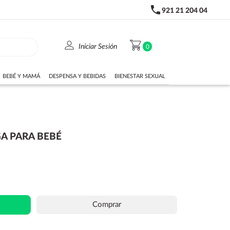
phone
921 21 204 04
person
shopping_cart
Iniciar Sesión
0
BEBÉ Y MAMÁ
DESPENSA Y BEBIDAS
BIENESTAR SEXUAL
GA PARA BEBÉ
Comprar