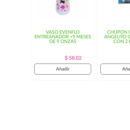
VASO EVENFLO
CHUPON 
ENTREANADOR +9 MESES
ANGELITO 0
DE 9 ONZAS
CON 2 
Precio
Precio
$ 58.02
Regular
Añadir
Aña