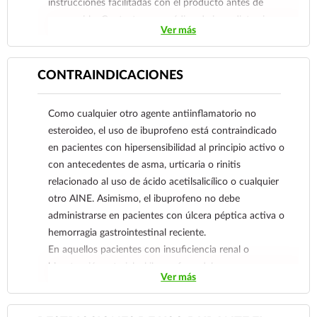
instrucciones facilitadas con el producto antes de
consumirlo. Contacte a su médico de inmediato si
Ver más
sospecha que tiene un problema de salud.
CONTRAINDICACIONES
Como cualquier otro agente antiinflamatorio no
esteroideo, el uso de ibuprofeno está contraindicado
en pacientes con hipersensibilidad al principio activo o
con antecedentes de asma, urticaria o rinitis
relacionado al uso de ácido acetilsalicílico o cualquier
otro AINE. Asimismo, el ibuprofeno no debe
administrarse en pacientes con úlcera péptica activa o
hemorragia gastrointestinal reciente.
En aquellos pacientes con insuficiencia renal o
hipertensión arterial, el ibuprofeno debe ser
Ver más
administrado con precaución.
Reporte las sospechas de reacción adversa al correo: