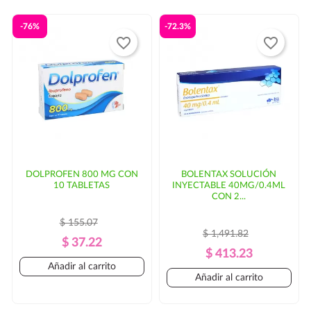
-76%
-72.3%
favorite_border
favorite_border
DOLPROFEN 800 MG CON
BOLENTAX SOLUCIÓN
10 TABLETAS
INYECTABLE 40MG/0.4ML
CON 2...
$ 155.07
$ 1,491.82
Precio
Precio
$ 37.22
Precio
Precio
$ 413.23
Regular
Añadir al carrito
Regular
Añadir al carrito