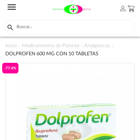
menu
person
shopping_cart

Inicio
Medicamentos de Patente
Analgésicos
DOLPROFEN 600 MG CON 10 TABLETAS
-77.4%