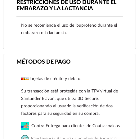
farmacovigilancia@cofepris.gob.mx
RESTRICCIONES DE USO DURANTE EL
EMBARAZO Y LA LACTANCIA
No se recomienda el uso de ibuprofeno durante el
embarazo o la lactancia.
MÉTODOS DE PAGO
Tarjetas de crédito y débito.
Su transacción está protegida con la TPV virtual de
Ver más
Santander Elavon, que utiliza 3D Secure,
proporcionando al usuario la verificación de dos
factores para su seguridad en su compra.
Contra Entrega para clientes de Coatzacoalcos
Transferencia Bancaria a nombre de Farmacia