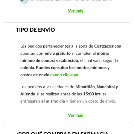
Gloria de Coatzacoalcos S.A. de C.V. Número de
Ver más
cuenta: Clave: 014854655008143954
Para esta forma de pago el cliente deberá enviar su
TIPO DE ENVÍO
comprobante de pago a al siguiente correo
electrónico:
ecommerce@farmaciagloria.mx
o a
Los pedidos pertenecientes a la zona de
Coatzacoalcos
nuestro
921 261 8491
cuentan con
envío gratuito
si cumplen el
monto
mínimo de compra establecido
, el cual varía según la
colonia.
Puedes consultar los montos mínimos y
costos de envío
dando clic aquí.
Los pedidos a las ciudades de
Minatitlán, Nanchital y
Allende
si se realizan antes de las
15:00 hrs
, se
entregarán
el mismo día
y tienen un costo de envío.
Los pedidos de otras localidades se envían mediante
Ver más
.
Sólo hacemos envíos en el territorio
nacional.