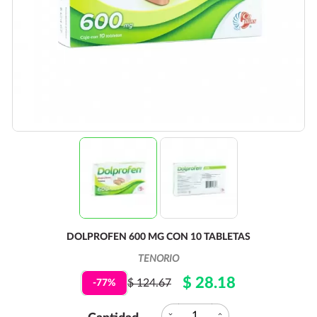
DOLPROFEN 600 MG CON 10 TABLETAS
TENORIO
$ 28.18
$ 124.67
-77%
expand_more
expand_less