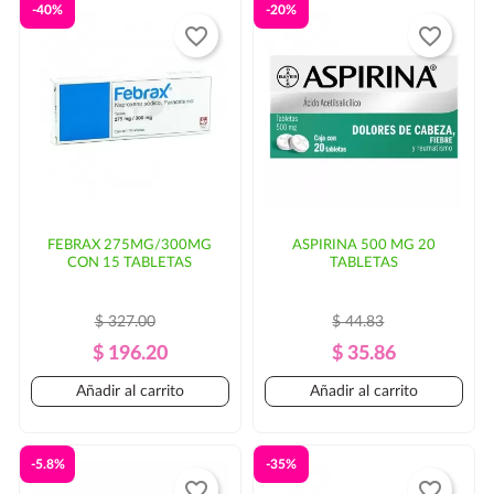
habituales de
puede haber un
-40%
-20%
favorite_border
favorite_border
incremento en el costo del envío y/o mayor tiempo de
entrega. En ese caso, se solicitaría autorización por
parte del cliente.
FEBRAX 275MG/300MG
ASPIRINA 500 MG 20
CON 15 TABLETAS
TABLETAS
$ 327.00
$ 44.83
Precio
Precio
Precio
Precio
$ 196.20
$ 35.86
Regular
Regular
Añadir al carrito
Añadir al carrito
-5.8%
-35%
favorite_border
favorite_border