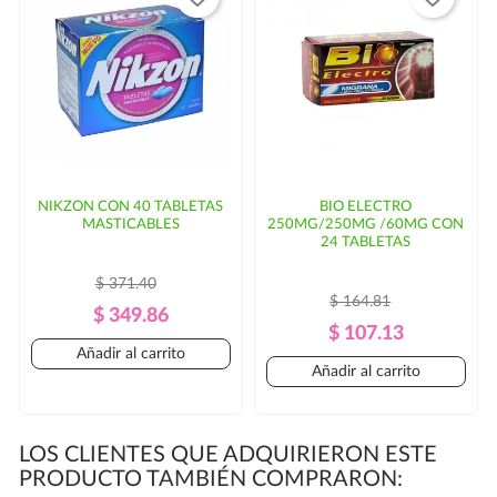
NIKZON CON 40 TABLETAS
BIO ELECTRO
MASTICABLES
250MG/250MG /60MG CON
24 TABLETAS
$ 371.40
$ 164.81
Precio
Precio
$ 349.86
Precio
Precio
$ 107.13
Regular
Añadir al carrito
Regular
Añadir al carrito
LOS CLIENTES QUE ADQUIRIERON ESTE
PRODUCTO TAMBIÉN COMPRARON: