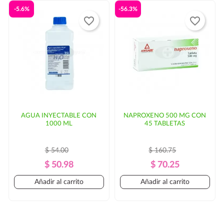
-5.6%
-56.3%
favorite_border
favorite_border
AGUA INYECTABLE CON
NAPROXENO 500 MG CON
1000 ML
45 TABLETAS
$ 54.00
$ 160.75
Precio
Precio
Precio
Precio
$ 50.98
$ 70.25
Regular
Regular
Añadir al carrito
Añadir al carrito