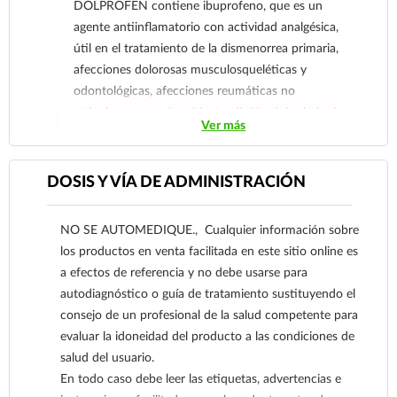
DOLPROFEN contiene ibuprofeno, que es un
agente antiinflamatorio con actividad analgésica,
útil en el tratamiento de la dismenorrea primaria,
afecciones dolorosas musculosqueléticas y
odontológicas, afecciones reumáticas no
articulares como bursitis, tendinitis, dolor bajo de
Ver más
espalda (fibrosis dorsal, lumbar y lumbago),
síndrome agudo del hombro doloroso y lesiones
de tejidos blandos como esguinces y torceduras.
DOSIS Y VÍA DE ADMINISTRACIÓN
NO SE AUTOMEDIQUE., Cualquier información sobre
los productos en venta facilitada en este sitio online es
a efectos de referencia y no debe usarse para
autodiagnóstico o guía de tratamiento sustituyendo el
consejo de un profesional de la salud competente para
evaluar la idoneidad del producto a las condiciones de
salud del usuario.
En todo caso debe leer las etiquetas, advertencias e