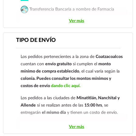
Transferencia Bancaria a nombre de Farmacia
Gloria de Coatzacoalcos S.A. de C.V. Número de
Ver más
cuenta: Clave: 014854655008143954
Para esta forma de pago el cliente deberá enviar su
TIPO DE ENVÍO
comprobante de pago a al siguiente correo
electrónico:
ecommerce@farmaciagloria.mx
o a
Los pedidos pertenecientes a la zona de
Coatzacoalcos
nuestro
921 261 8491
cuentan con
envío gratuito
si cumplen el
monto
mínimo de compra establecido
, el cual varía según la
colonia.
Puedes consultar los montos mínimos y
costos de envío
dando clic aquí.
Los pedidos a las ciudades de
Minatitlán, Nanchital y
Allende
si se realizan antes de las
15:00 hrs
, se
entregarán
el mismo día
y tienen un costo de envío.
Los pedidos de otras localidades se envían mediante
Ver más
.
Sólo hacemos envíos en el territorio