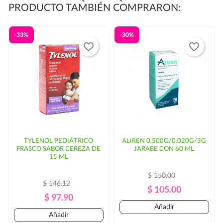
PRODUCTO TAMBIÉN COMPRARON:
-33%
-30%
favorite_border
favorite_border
TYLENOL PEDIÁTRICO
ALIREN 0.500G/0.020G/3G
FRASCO SABOR CEREZA DE
JARABE CON 60 ML
15 ML
$ 150.00
$ 146.12
Precio
Precio
$ 105.00
Precio
Precio
$ 97.90
Regular
Añadir
Regular
Añadir