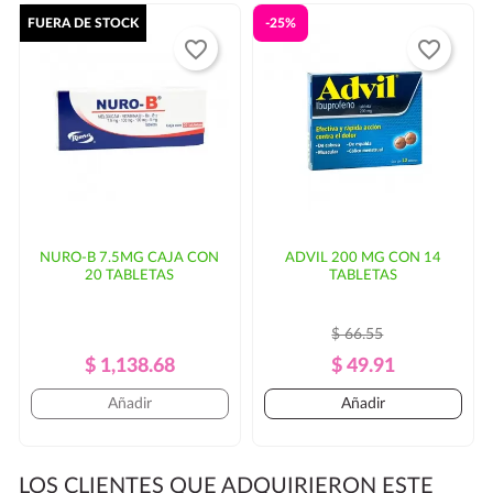
FUERA DE STOCK
-25%
favorite_border
favorite_border
NURO-B 7.5MG CAJA CON
ADVIL 200 MG CON 14
20 TABLETAS
TABLETAS
$ 66.55
Precio
Precio
Precio
Precio
$ 1,138.68
$ 49.91
Regular
Regular
Añadir
Añadir
LOS CLIENTES QUE ADQUIRIERON ESTE