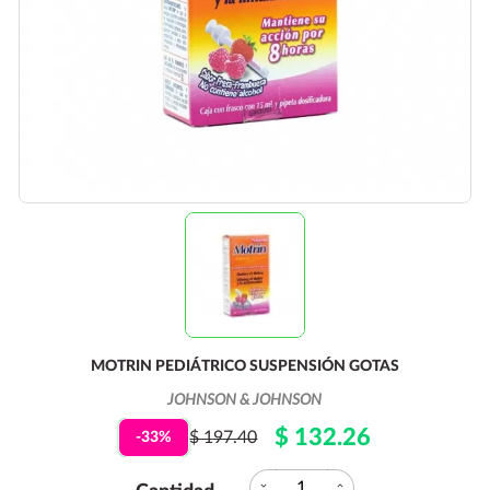
MOTRIN PEDIÁTRICO SUSPENSIÓN GOTAS
JOHNSON & JOHNSON
$ 132.26
$ 197.40
-33%
expand_more
expand_less