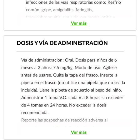
infecciones de las vías respiratorias como: Resfrío
común, gripe, amigdalitis, faringitis,
traqueobronquitis, sinusitis, neumonía, otitis y
Ver más
adenitis cervical. También puede ser utilizado
como analgésico en cefaleas, problemas de
dentición y en presencia de dolor de intensidad
DOSIS Y VÍA DE ADMINISTRACIÓN
leve a moderada.
Vía de administración: Oral. Dosis para niños de 6
meses a 2 años: 7.5 mg/kg. Modo de uso: Agítese
antes de usarse. Quite la tapa del frasco. Inserte la
pipeta en el frasco (no utilice una pipeta que no sea la
incluida). Llene la pipeta de acuerdo al peso del niño.
Administrar 1 toma V.O. cada 6 a 8 horas sin exceder
de 4 tomas en 24 horas. No exceder la dosis
recomendada.
Reporte las sospechas de reacción adversa al
correo:
farmacovigilancia@cofepris.gob.mx
Ver más