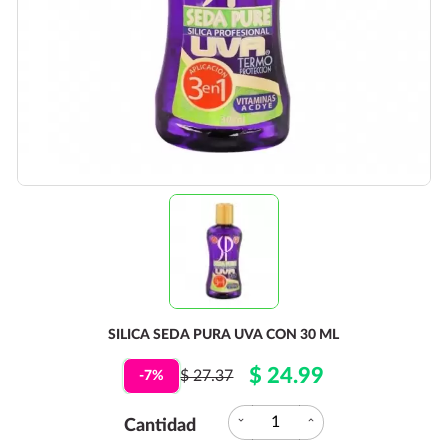
SILICA SEDA PURA UVA CON 30 ML
$ 24.99
$ 27.37
-7%
expand_more
expand_less
Cantidad