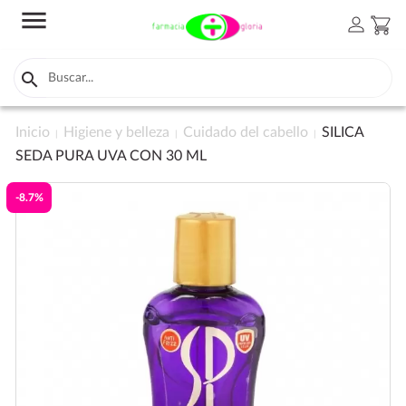
menu
person
shopping_cart

Inicio
Higiene y belleza
Cuidado del cabello
SILICA
SEDA PURA UVA CON 30 ML
-8.7%