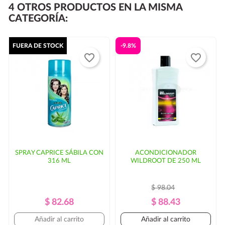
4 OTROS PRODUCTOS EN LA MISMA
entregarse al día siguiente.
CATEGORÍA:
Si su código postal no se encuentra dentro de las rutas
habituales de
puede haber un
FUERA DE STOCK
-9.8%
favorite_border
favorite_border
incremento en el costo del envío y/o mayor tiempo de
entrega. En ese caso, se solicitaría autorización por
parte del cliente.
SPRAY CAPRICE SÁBILA CON
ACONDICIONADOR
316 ML
WILDROOT DE 250 ML
$ 98.04
Precio
Precio
Precio
Precio
$ 82.68
$ 88.43
Regular
Regular
Añadir al carrito
Añadir al carrito