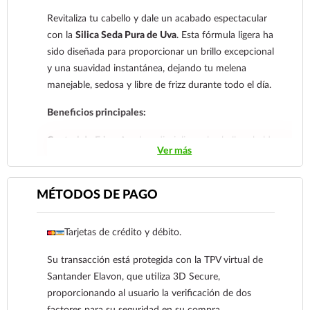
Revitaliza tu cabello y dale un acabado espectacular
con la
Silica Seda Pura de Uva
. Esta fórmula ligera ha
sido diseñada para proporcionar un brillo excepcional
y una suavidad instantánea, dejando tu melena
manejable, sedosa y libre de frizz durante todo el día.
Beneficios principales:
Control de Frizz:
Ayuda a disciplinar el cabello rebelde
Ver más
y sella las puntas abiertas de forma inmediata.
Protección Térmica:
Actúa como una barrera
protectora que ayuda a minimizar el daño causado por
MÉTODOS DE PAGO
el calor de la plancha, secadora o tenazas.
Brillo Radiante:
Aporta un acabado luminoso y
Tarjetas de crédito y débito.
saludable sin dejar una sensación grasosa o pesada.
Aroma Delicioso:
Enriquecida con una fragancia
Su transacción está protegida con la TPV virtual de
fresca a uva que deja tu cabello con un aroma
Santander Elavon, que utiliza 3D Secure,
agradable por más tiempo.
proporcionando al usuario la verificación de dos
Tamaño Práctico:
Su presentación de 30 ml es ideal
factores para su seguridad en su compra.