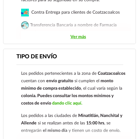
para llevar en el bolso y retocar tu peinado en
Contra Entrega para clientes de Coatzacoalcos
cualquier momento.
Modo de uso:
Aplica una pequeña cantidad de silica
Transferencia Bancaria a nombre de Farmacia
en la palma de tus manos, frota para distribuir el
Gloria de Coatzacoalcos S.A. de C.V. Número de
producto y aplica uniformemente sobre el cabello
Ver más
cuenta: Clave: 014854655008143954
limpio, ya sea seco o húmedo, de medios a puntas. No
requiere enjuague.
Para esta forma de pago el cliente deberá enviar su
TIPO DE ENVÍO
comprobante de pago a al siguiente correo
Métodos de pago
electrónico:
ecommerce@farmaciagloria.mx
o a
Tarjetas de crédito y débito.
Los pedidos pertenecientes a la zona de
Coatzacoalcos
nuestro
921 261 8491
cuentan con
envío gratuito
si cumplen el
monto
Su transacción está protegida con la TPV virtual
mínimo de compra establecido
, el cual varía según la
de Santander Elavon, que utiliza 3D Secure,
colonia.
Puedes consultar los montos mínimos y
proporcionando al usuario la verificación de dos
costos de envío
dando clic aquí.
factores para su seguridad en su compra.
Los pedidos a las ciudades de
Minatitlán, Nanchital y
Contra Entrega para clientes de
Allende
si se realizan antes de las
15:00 hrs
, se
Coatzacoalcos
entregarán
el mismo día
y tienen un costo de envío.
Transferencia Bancaria a nombre de Farmacia