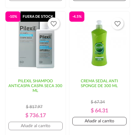
-10%
FUERA DE STOCK
-4.5%
favorite_border
favorite_border
PILEXIL SHAMPOO
CREMA SEDAL ANTI
ANTICASPA CASPA SECA 300
SPONGE DE 300 ML
ML
$ 67.34
$ 817.97
Precio
Precio
$ 64.31
Precio
Precio
$ 736.17
Regular
Añadir al carrito
Regular
Añadir al carrito