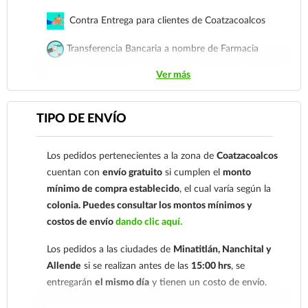
Contra Entrega para clientes de Coatzacoalcos
Enriquecida con un delicioso y fresco
aroma a uva
,
esta sílica no deja sensación grasosa y es ideal para
Transferencia Bancaria a nombre de Farmacia
todo tipo de cabello.
Modo de uso:
Aplica una
Gloria de Coatzacoalcos S.A. de C.V. Número de
pequeña cantidad sobre la palma de tus manos, frota
Ver más
cuenta: Clave: 014854655008143954
y distribuye uniformemente sobre el cabello húmedo o
seco, de medios a puntas. No se enjuaga y permite un
Para esta forma de pago el cliente deberá enviar su
TIPO DE ENVÍO
peinado fácil y con movimiento natural.
comprobante de pago a al siguiente correo
Métodos de pago
electrónico:
ecommerce@farmaciagloria.mx
o a
Tarjetas de crédito y débito.
Los pedidos pertenecientes a la zona de
Coatzacoalcos
nuestro
921 261 8491
cuentan con
envío gratuito
si cumplen el
monto
Su transacción está protegida con la TPV virtual
mínimo de compra establecido
, el cual varía según la
de Santander Elavon, que utiliza 3D Secure,
colonia.
Puedes consultar los montos mínimos y
proporcionando al usuario la verificación de dos
costos de envío
dando clic aquí.
factores para su seguridad en su compra.
Los pedidos a las ciudades de
Minatitlán, Nanchital y
Contra Entrega para clientes de
Allende
si se realizan antes de las
15:00 hrs
, se
Coatzacoalcos
entregarán
el mismo día
y tienen un costo de envío.
Transferencia Bancaria a nombre de Farmacia