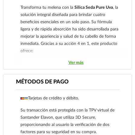
Transforma tu melena con la
Silica Seda Pure Uva
, la
solución integral diseñada para brindar cuatro
beneficios esenciales en un solo paso. Su fórmula
ligera y de rápida absorción ha sido desarrollada para
mejorar la apariencia y salud de tu cabello de forma
inmediata. Gracias a su acción 4 en 1, este producto
ofrece:
Ver más
1.
Brillo Espectacular:
Aporta una luminosidad
radiante que resalta el color y la vitalidad de tu cabello.
2.
Control Total del Frizz:
Disciplina los cabellos
MÉTODOS DE PAGO
rebeldes y mantiene tu peinado impecable por más
tiempo, incluso en condiciones de humedad.
Tarjetas de crédito y débito.
3.
Protección Térmica:
Actúa como un escudo
protector frente al calor de la plancha, secadora o
Su transacción está protegida con la TPV virtual de
tenazas, previniendo la deshidratación.
Santander Elavon, que utiliza 3D Secure,
4.
Reparación de Puntas:
Sella las puntas abiertas y
proporcionando al usuario la verificación de dos
suaviza la cutícula capilar para un acabado sedoso.
factores para su seguridad en su compra.