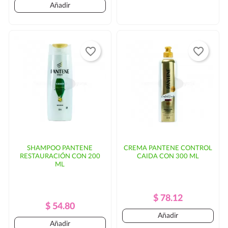
Añadir
favorite_border
favorite_border
SHAMPOO PANTENE
CREMA PANTENE CONTROL
RESTAURACIÓN CON 200
CAIDA CON 300 ML
ML
Precio
Precio
$ 78.12
Precio
Precio
$ 54.80
Regular
Añadir
Regular
Añadir