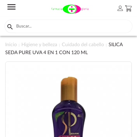
menu
person
shopping_cart

Inicio
Higiene y belleza
Cuidado del cabello
SILICA
SEDA PURE UVA 4 EN 1 CON 120 ML