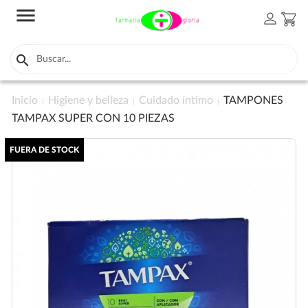
menu
person
shopping_cart

Inicio
Higiene y belleza
Cuidado íntimo
TAMPONES
TAMPAX SUPER CON 10 PIEZAS
FUERA DE STOCK