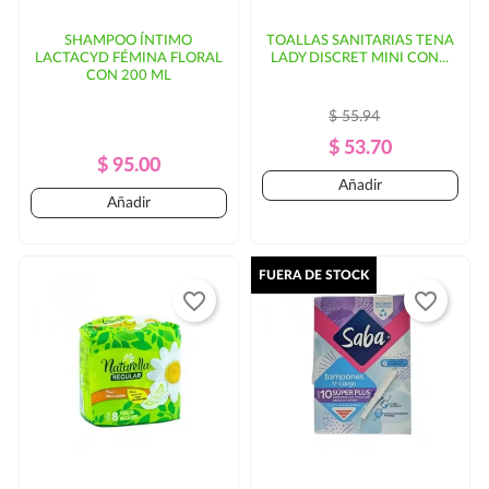
SHAMPOO ÍNTIMO
TOALLAS SANITARIAS TENA
LACTACYD FÉMINA FLORAL
LADY DISCRET MINI CON...
CON 200 ML
$ 55.94
Precio
Precio
$ 53.70
Precio
Precio
$ 95.00
Regular
Añadir
Regular
Añadir
FUERA DE STOCK
favorite_border
favorite_border