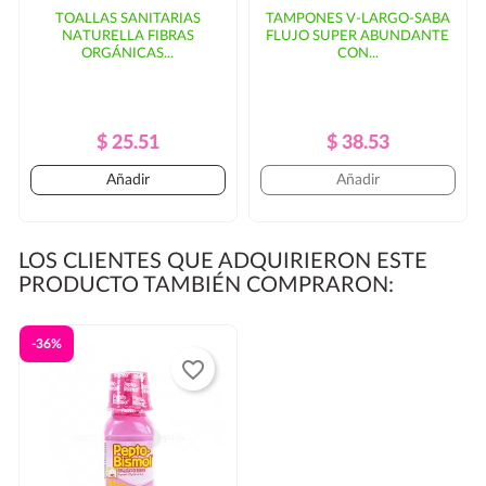
TOALLAS SANITARIAS
TAMPONES V-LARGO-SABA
NATURELLA FIBRAS
FLUJO SUPER ABUNDANTE
ORGÁNICAS...
CON...
Precio
Precio
Precio
Precio
$ 25.51
$ 38.53
Regular
Regular
Añadir
Añadir
LOS CLIENTES QUE ADQUIRIERON ESTE
PRODUCTO TAMBIÉN COMPRARON:
-36%
favorite_border