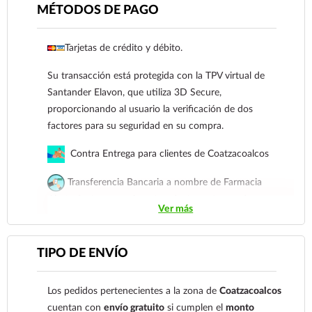
cuenta: Clave: 014854655008143954
MÉTODOS DE PAGO
Para esta forma de pago el cliente deberá enviar
Tarjetas de crédito y débito.
su comprobante de pago a al siguiente correo
electrónico:
ecommerce@farmaciagloria.mx
o a
Su transacción está protegida con la TPV virtual de
nuestro
921 261 8491
Santander Elavon, que utiliza 3D Secure,
proporcionando al usuario la verificación de dos
factores para su seguridad en su compra.
Contra Entrega para clientes de Coatzacoalcos
Transferencia Bancaria a nombre de Farmacia
Gloria de Coatzacoalcos S.A. de C.V. Número de
Ver más
cuenta: Clave: 014854655008143954
Para esta forma de pago el cliente deberá enviar su
TIPO DE ENVÍO
comprobante de pago a al siguiente correo
electrónico:
ecommerce@farmaciagloria.mx
o a
Los pedidos pertenecientes a la zona de
Coatzacoalcos
nuestro
921 261 8491
cuentan con
envío gratuito
si cumplen el
monto