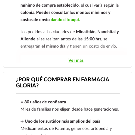
mínimo de compra establecido
, el cual varía según la
colonia.
Puedes consultar los montos mínimos y
costos de envío
dando clic aquí.
Los pedidos a las ciudades de
Minatitlán, Nanchital y
Allende
si se realizan antes de las
15:00 hrs
, se
entregarán
el mismo día
y tienen un costo de envío.
Los pedidos de otras localidades se envían mediante
Ver más
.
Sólo hacemos envíos en el territorio
nacional.
¿POR QUÉ COMPRAR EN FARMACIA
GLORIA?
Tenemos dos tarifas dependiendo del tiempo de
entrega:
tarifa nacional al día siguiente y tarifa
⭐
80+ años de confianza
económica.
En la tarifa nacional al día siguiente, los
Miles de familias nos eligen desde hace generaciones.
pedidos deben realizarse
antes de las 14:00 hrs.
El
tiempo de entrega de la tarifa económica es de
2 a 5
➕
Uno de los surtidos más amplios del país
días.
Medicamentos de Patente, genéricos, ortopedia y