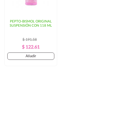
PEPTO-BISMOL ORIGINAL
SUSPENSIÓN CON 118 ML
$ 191.58
Precio
Precio
$ 122.61
Regular
Añadir