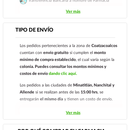
Transferencia Bancaria a nombre de Farmacia
Gloria de Coatzacoalcos S.A. de C.V. Número de
Ver más
cuenta: Clave: 014854655008143954
Para esta forma de pago el cliente deberá enviar su
TIPO DE ENVÍO
comprobante de pago a al siguiente correo
electrónico:
ecommerce@farmaciagloria.mx
o a
Los pedidos pertenecientes a la zona de
Coatzacoalcos
nuestro
921 261 8491
cuentan con
envío gratuito
si cumplen el
monto
mínimo de compra establecido
, el cual varía según la
colonia.
Puedes consultar los montos mínimos y
costos de envío
dando clic aquí.
Los pedidos a las ciudades de
Minatitlán, Nanchital y
Allende
si se realizan antes de las
15:00 hrs
, se
entregarán
el mismo día
y tienen un costo de envío.
Los pedidos de otras localidades se envían mediante
Ver más
.
Sólo hacemos envíos en el territorio
nacional.