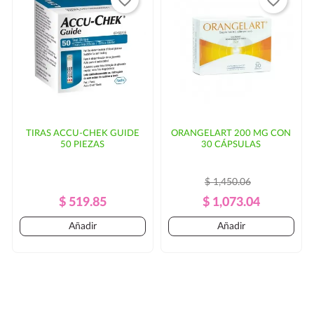
favorite_border
favorite_border
TIRAS ACCU-CHEK GUIDE
ORANGELART 200 MG CON
50 PIEZAS
30 CÁPSULAS
$ 1,450.06
Precio
Precio
Precio
Precio
$ 519.85
$ 1,073.04
Regular
Regular
Añadir
Añadir