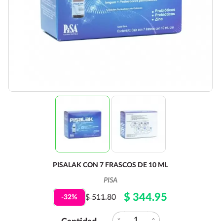
PISALAK CON 7 FRASCOS DE 10 ML
PISA
$ 344.95
$ 511.80
-32%
expand_more
expand_less