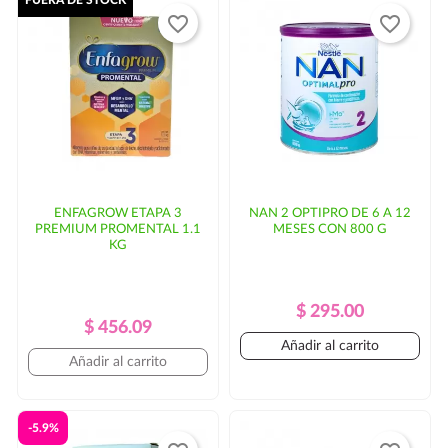
favorite_border
favorite_border
incremento en el costo del envío y/o mayor tiempo de
entrega. En ese caso, se solicitaría autorización por
parte del cliente.
ENFAGROW ETAPA 3
NAN 2 OPTIPRO DE 6 A 12
PREMIUM PROMENTAL 1.1
MESES CON 800 G
KG
Precio
Precio
$ 295.00
Precio
Precio
$ 456.09
Regular
Añadir al carrito
Regular
Añadir al carrito
-5.9%