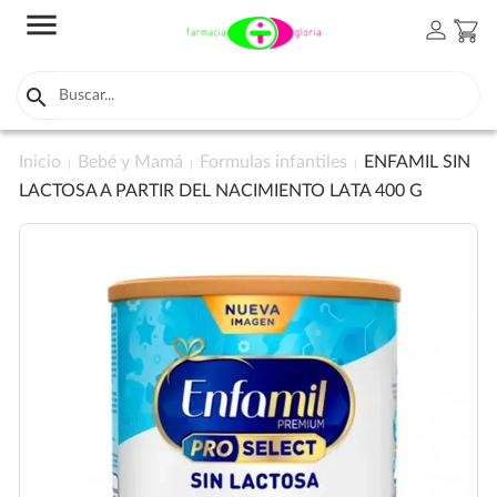
menu
person
shopping_cart

Inicio
Bebé y Mamá
Formulas infantiles
ENFAMIL SIN
LACTOSA A PARTIR DEL NACIMIENTO LATA 400 G