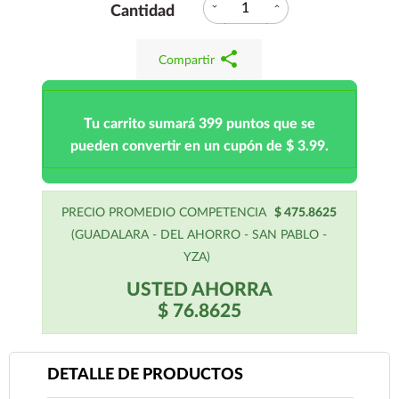
expand_more
expand_less
Cantidad
share
Compartir
Tu carrito sumará 399 puntos que se
pueden convertir en un cupón de $ 3.99.
PRECIO PROMEDIO COMPETENCIA
$ 475.8625
(GUADALARA - DEL AHORRO - SAN PABLO -
YZA)
USTED AHORRA
$ 76.8625
DETALLE DE PRODUCTOS