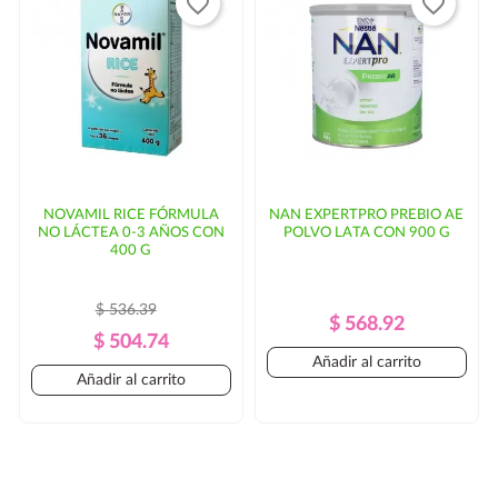
favorite_border
favorite_border
NOVAMIL RICE FÓRMULA
NAN EXPERTPRO PREBIO AE
NO LÁCTEA 0-3 AÑOS CON
POLVO LATA CON 900 G
400 G
$ 536.39
Precio
Precio
$ 568.92
Precio
Precio
$ 504.74
Regular
Añadir al carrito
Regular
Añadir al carrito