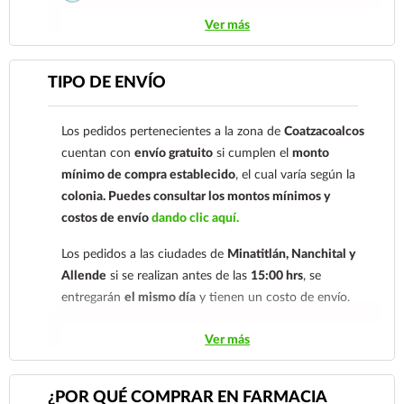
Gloria de Coatzacoalcos S.A. de C.V. Número de
Ver más
cuenta: Clave: 014854655008143954
Para esta forma de pago el cliente deberá enviar su
TIPO DE ENVÍO
comprobante de pago a al siguiente correo
electrónico:
ecommerce@farmaciagloria.mx
o a
Los pedidos pertenecientes a la zona de
Coatzacoalcos
nuestro
921 261 8491
cuentan con
envío gratuito
si cumplen el
monto
mínimo de compra establecido
, el cual varía según la
colonia.
Puedes consultar los montos mínimos y
costos de envío
dando clic aquí.
Los pedidos a las ciudades de
Minatitlán, Nanchital y
Allende
si se realizan antes de las
15:00 hrs
, se
entregarán
el mismo día
y tienen un costo de envío.
Los pedidos de otras localidades se envían mediante
Ver más
.
Sólo hacemos envíos en el territorio
nacional.
¿POR QUÉ COMPRAR EN FARMACIA