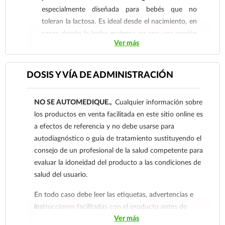
especialmente diseñada para bebés que no
toleran la lactosa. Es ideal desde el nacimiento, en
casos donde la leche materna no sea una opción
Ver más
o se necesite un apoyo nutricional adicional por
recomendación médica. Esta fórmula contiene
nutrientes clave como DHA, ARA, Zinc, Hierro,
DOSIS Y VÍA DE ADMINISTRACIÓN
Colina, además de vitaminas y minerales
esenciales para el crecimiento y desarrollo
NO SE AUTOMEDIQUE.,
Cualquier información sobre
saludable del bebé.
los productos en venta facilitada en este sitio online es
a efectos de referencia y no debe usarse para
autodiagnóstico o guía de tratamiento sustituyendo el
consejo de un profesional de la salud competente para
evaluar la idoneidad del producto a las condiciones de
salud del usuario.
En todo caso debe leer las etiquetas, advertencias e
instrucciones facilitadas con el producto antes de
Ver más
consumirlo. Contacte a su médico de inmediato si