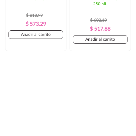
250 ML
$ 818.99
$ 602.19
Precio
Precio
$ 573.29
Precio
Precio
$ 517.88
Regular
Añadir al carrito
Regular
Añadir al carrito