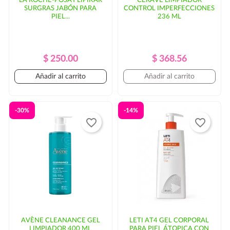
LA ROCHE-POSAY LIPIKAR
CERAVE LIMPIADOR
SURGRAS JABÓN PARA
CONTROL IMPERFECCIONES
PIEL...
236 ML
Precio
Precio
Precio
Precio
$ 250.00
$ 368.56
Regular
Regular
Añadir al carrito
Añadir al carrito
-30%
-14%
favorite_border
favorite_border
AVÈNE CLEANANCE GEL
LETI AT4 GEL CORPORAL
LIMPIADOR 400 ML
PARA PIEL ÁTOPICA CON