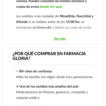
colonia.
Puedes consultar los montos mínimos y
costos de envío
dando clic aquí.
Los pedidos a las ciudades de
Minatitlán, Nanchital y
Allende
si se realizan antes de las
15:00 hrs
, se
entregarán
el mismo día
y tienen un costo de envío.
Los pedidos de otras localidades se envían mediante
Ver más
.
Sólo hacemos envíos en el territorio
nacional.
¿POR QUÉ COMPRAR EN FARMACIA
GLORIA?
Tenemos dos tarifas dependiendo del tiempo de
entrega:
tarifa nacional al día siguiente y tarifa
⭐
80+ años de confianza
económica.
En la tarifa nacional al día siguiente, los
Miles de familias nos eligen desde hace generaciones.
pedidos deben realizarse
antes de las 14:00 hrs.
El
tiempo de entrega de la tarifa económica es de
2 a 5
➕
Uno de los surtidos más amplios del país
días.
Medicamentos de Patente, genéricos, ortopedia y
material médico.
En los
productos refrigerados siempre se debe
seleccionar la tarifa nacional día siguiente
, ya que son