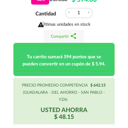
expand_more
expand_less
Cantidad

Últimas unidades en stock
share
Compartir
Tu carrito sumará 594 puntos que se
pueden convertir en un cupón de $ 5.94.
PRECIO PROMEDIO COMPETENCIA
$ 642.15
(GUADALARA - DEL AHORRO - SAN PABLO -
YZA)
USTED AHORRA
$ 48.15