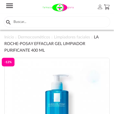
menu
person
shopping_cart

Inicio
Dermocosméticos
Limpiadores faciales
LA
ROCHE-POSAY EFFACLAR GEL LIMPIADOR
PURIFICANTE 400 ML
-12%