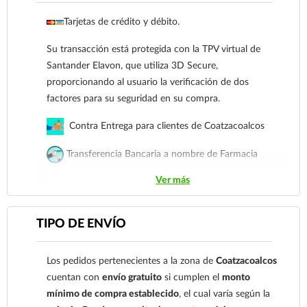
Tarjetas de crédito y débito.
Ver más
Su transacción está protegida con la TPV virtual de
Santander Elavon, que utiliza 3D Secure,
proporcionando al usuario la verificación de dos
factores para su seguridad en su compra.
Contra Entrega para clientes de Coatzacoalcos
Transferencia Bancaria a nombre de Farmacia
Gloria de Coatzacoalcos S.A. de C.V. Número de
Ver más
cuenta: Clave: 014854655008143954
Para esta forma de pago el cliente deberá enviar su
TIPO DE ENVÍO
comprobante de pago a al siguiente correo
electrónico:
ecommerce@farmaciagloria.mx
o a
Los pedidos pertenecientes a la zona de
Coatzacoalcos
nuestro
921 261 8491
cuentan con
envío gratuito
si cumplen el
monto
mínimo de compra establecido
, el cual varía según la