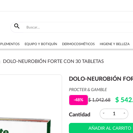

SUPLEMENTOS
EQUIPO Y BOTIQUÍN
DERMOCOSMÉTICOS
HIGIENE Y BELLEZA
DOLO-NEUROBIÓN FORTE CON 30 TABLETAS
DOLO-NEUROBIÓN FOR
PROCTER & GAMBLE
$ 542
$ 1,042.68
-48%
expand_more
expand_less
Cantidad
AÑADIR AL CARRITO