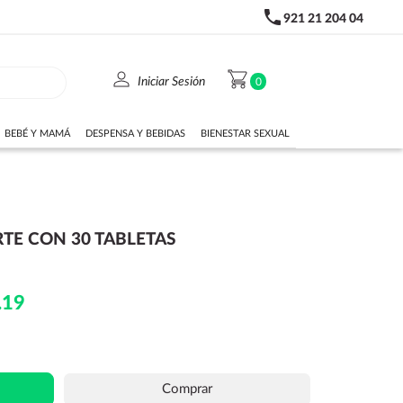
phone
921 21 204 04
person
shopping_cart
Iniciar Sesión
0
BEBÉ Y MAMÁ
DESPENSA Y BEBIDAS
BIENESTAR SEXUAL
TE CON 30 TABLETAS
.19
Comprar