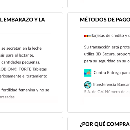
• Insuficiencia cardiaca 
cardiaca isquémica grave,
cardiovascular grave.
L EMBARAZO Y LA
MÉTODOS DE PAG
• Embarazo.• Niños de me
diclofenaco.
Tarjetas de crédito y 
Reporte las sospechas de 
farmacovigilancia@cofepr
Su transacción está prote
 se secretan en la leche
utiliza 3D Secure, proporc
is para el lactante.
para su seguridad en su 
n cantidades pequeñas.
UROBIÓN® FORTE Tabletas
Contra Entrega para 
periosamente el tratamiento
Transferencia Bancar
a fertilidad femenina y no se
S.A. de C.V. Número de 
razadas.
Para esta forma de pago e
siguiente correo electrón
921 261 8491
¿POR QUÉ COMPRAR