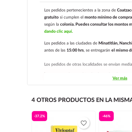
Los pedidos pertenecientes a la zona de
Coatzac
gratuito
si cumplen el
monto mínimo de compra 
según la
colonia.
Puedes consultar los montos m
dando clic aquí.
Los pedidos a las ciudades de
Minatitlán, Nanchi
antes de las
15:00 hrs
, se entregarán
el mismo d
Los pedidos de otras localidades se envían med
hacemos envíos en el territorio nacional.
Ver más
Tenemos dos tarifas dependiendo del tiempo de
siguiente y tarifa económica.
En la tarifa naciona
4 OTROS PRODUCTOS EN LA MISMA
deben realizarse
antes de las 14:00 hrs.
El tiempo
económica es de
2 a 5 días.
-37.2%
-46%
En los
productos refrigerados siempre se debe se
favorite_border
día siguiente
, ya que son productos de cadena d