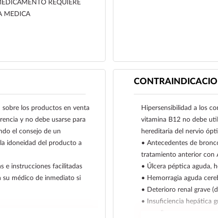
MEDICAMENTO REQUIERE
A MEDICA
CONTRAINDICACIO
obre los productos en venta
Hipersensibilidad a los c
ferencia y no debe usarse para
vitamina B12 no debe uti
ndo el consejo de un
hereditaria del nervio ópti
 la idoneidad del producto a
• Antecedentes de bronco
tratamiento anterior con
s e instrucciones facilitadas
• Úlcera péptica aguda, h
a su médico de inmediato si
• Hemorragia aguda cereb
• Deterioro renal grave (
• Insuficiencia hepática g
normal).