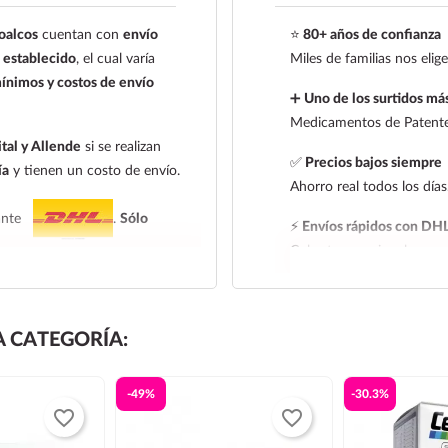
oalcos
cuentan con
envío
⭐
80+ años de confianza
establecido
, el cual varía
Miles de familias nos eli
ínimos y costos de envío
➕
Uno de los surtidos más
Medicamentos de Patente,
tal y Allende
si se realizan
✅
Precios bajos siempre
ía
y tienen un costo de envío.
Ahorro real todos los días
iante
.
Sólo
⚡
Envíos rápidos con DH
Cobertura nacional con ra
 entrega:
tarifa nacional al día
l al día siguiente, los pedidos
 CATEGORÍA:
 de entrega de la tarifa
-49%
-30.3%
leccionar la tarifa nacional
favorite_border
favorite_border
e frío. Todos los productos se