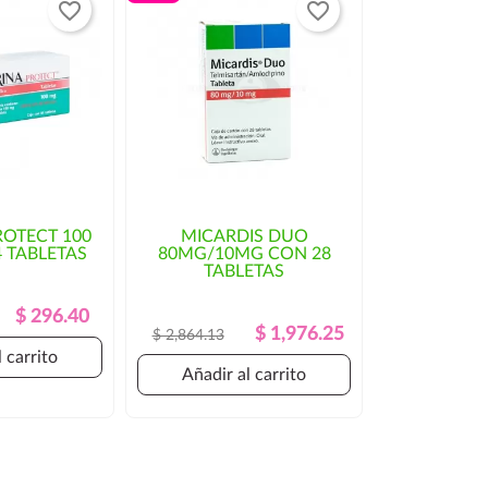
favorite_border
favorite_border
ROTECT 100
MICARDIS DUO
 TABLETAS
80MG/10MG CON 28
TABLETAS
Precio
Precio
$ 296.40
Precio
Precio
$ 1,976.25
$ 2,864.13
Regular
Regular
 carrito
Añadir al carrito