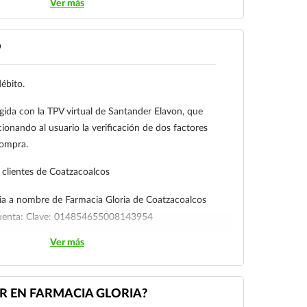
Ver más
congestiva establecida (NYHA clase II-IV), Enfermedad
 enfermedad arterial periférica y/o enfermedad
O
nos de 12 años, por el elevado contenido de
débito.
reacción adversa al correo:
is.gob.mx
gida con la TPV virtual de Santander Elavon, que
ionando al usuario la verificación de dos factores
compra.
clientes de Coatzacoalcos
ia a nombre de Farmacia Gloria de Coatzacoalcos
cuenta: Clave: 014854655008143954
Ver más
l cliente deberá enviar su comprobante de pago a al
ico:
ecommerce@farmaciagloria.mx
o a nuestro
 EN FARMACIA GLORIA?