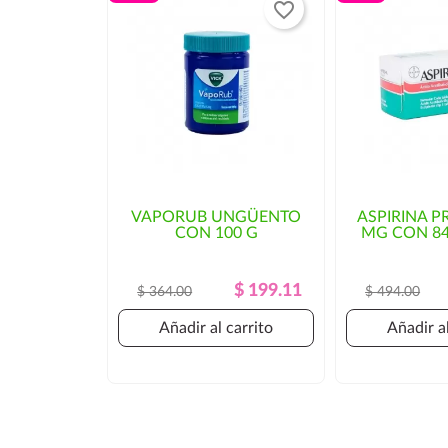
favorite_border
VAPORUB UNGÜENTO
ASPIRINA P
CON 100 G
MG CON 84
Precio
Precio
$ 199.11
$ 364.00
$ 494.00
Regular
Añadir al carrito
Añadir al