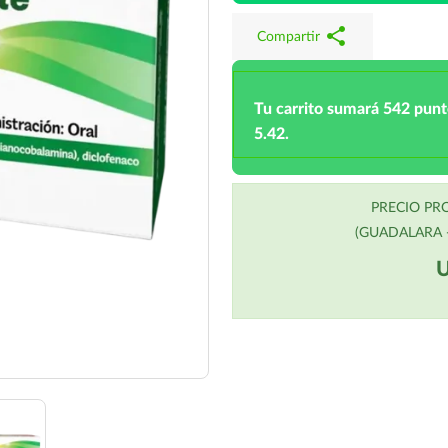
share
Compartir
Tu carrito sumará 542 pun
5.42.
PRECIO P
(GUADALARA -