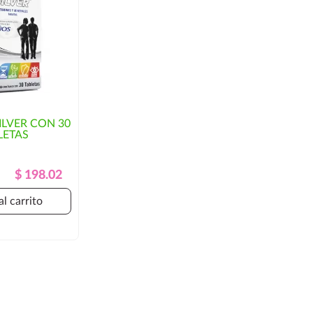
LVER CON 30
LETAS
Precio
Precio
$ 198.02
Regular
al carrito