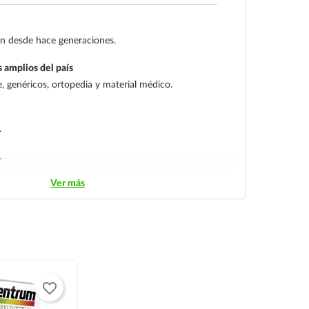
gen desde hace generaciones.
 amplios del país
 genéricos, ortopedia y material médico.
.
L
streo y entrega segura.
Ver más
favorite_border