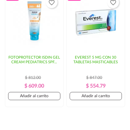
favorite_border
favorite_border
FOTOPROTECTOR ISDIN GEL
EVEREST 5 MG CON 30
CREAM PEDIATRICS SPF...
TABLETAS MASTICABLES
$ 812.00
$ 847.00
Precio
Precio
Precio
Precio
$ 609.00
$ 554.79
Regular
Regular
Añadir al carrito
Añadir al carrito