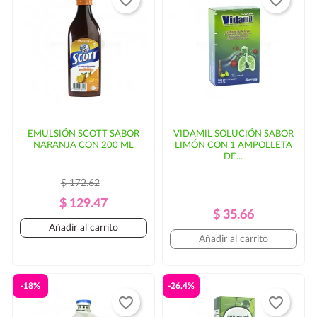
incremento en el costo del envío y/o mayor tiempo de
entrega. En ese caso, se solicitaría autorización por
parte del cliente.
EMULSIÓN SCOTT SABOR
VIDAMIL SOLUCIÓN SABOR
NARANJA CON 200 ML
LIMÓN CON 1 AMPOLLETA
DE...
$ 172.62
Precio
Precio
$ 129.47
Precio
Precio
$ 35.66
Regular
Añadir al carrito
Regular
Añadir al carrito
-18%
-26.4%
favorite_border
favorite_border