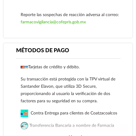
Reporte las sospechas de reacción adversa al correo:
farmacovigilancia@cofepris.gob.mx
MÉTODOS DE PAGO
Tarjetas de crédito y débito.
Ver más
Su transacción está protegida con la TPV virtual de
Santander Elavon, que utiliza 3D Secure,
proporcionando al usuario la verificación de dos
factores para su seguridad en su compra.
Contra Entrega para clientes de Coatzacoalcos
Transferencia Bancaria a nombre de Farmacia
Gloria de Coatzacoalcos S.A. de C.V. Número de