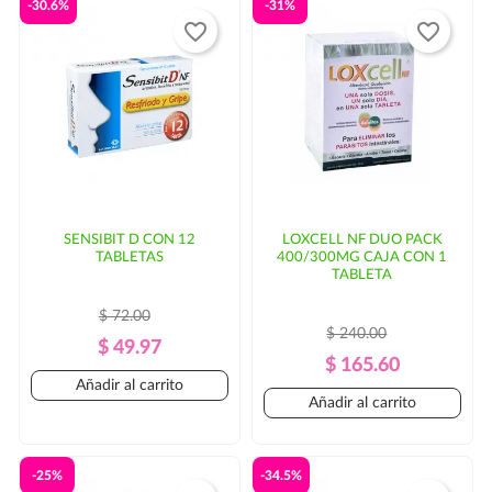
-30.6%
-31%
favorite_border
favorite_border
SENSIBIT D CON 12
LOXCELL NF DUO PACK
TABLETAS
400/300MG CAJA CON 1
TABLETA
$ 72.00
$ 240.00
Precio
Precio
$ 49.97
Precio
Precio
$ 165.60
Regular
Añadir al carrito
Regular
Añadir al carrito
-25%
-34.5%