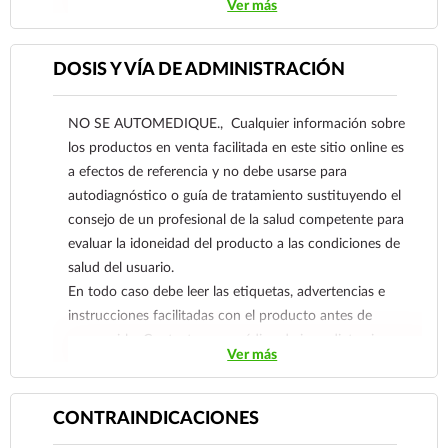
Ver más
En todo caso debe leer las etiquetas, advertencias
e instrucciones facilitadas con el producto antes
de consumirlo. Contacte a su médico de
DOSIS Y VÍA DE ADMINISTRACIÓN
inmediato si sospecha que tiene un problema de
salud.
NO SE AUTOMEDIQUE., Cualquier información sobre
los productos en venta facilitada en este sitio online es
a efectos de referencia y no debe usarse para
autodiagnóstico o guía de tratamiento sustituyendo el
consejo de un profesional de la salud competente para
evaluar la idoneidad del producto a las condiciones de
salud del usuario.
En todo caso debe leer las etiquetas, advertencias e
instrucciones facilitadas con el producto antes de
consumirlo. Contacte a su médico de inmediato si
Ver más
sospecha que tiene un problema de salud.
CONTRAINDICACIONES