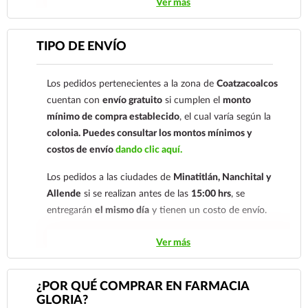
Ver más
cuenta: Clave: 014854655008143954
Para esta forma de pago el cliente deberá enviar su
TIPO DE ENVÍO
comprobante de pago a al siguiente correo
electrónico:
ecommerce@farmaciagloria.mx
o a
Los pedidos pertenecientes a la zona de
Coatzacoalcos
nuestro
921 261 8491
cuentan con
envío gratuito
si cumplen el
monto
mínimo de compra establecido
, el cual varía según la
colonia.
Puedes consultar los montos mínimos y
costos de envío
dando clic aquí.
Los pedidos a las ciudades de
Minatitlán, Nanchital y
Allende
si se realizan antes de las
15:00 hrs
, se
entregarán
el mismo día
y tienen un costo de envío.
Los pedidos de otras localidades se envían mediante
Ver más
.
Sólo hacemos envíos en el territorio
nacional.
¿POR QUÉ COMPRAR EN FARMACIA
GLORIA?