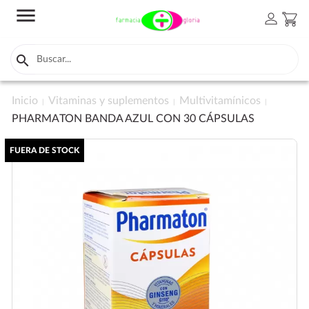
menu
person
shopping_cart

Inicio
Vitaminas y suplementos
Multivitamínicos
PHARMATON BANDA AZUL CON 30 CÁPSULAS
FUERA DE STOCK