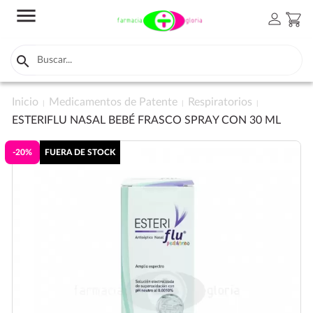
menu
person
shopping_cart

Inicio
Medicamentos de Patente
Respiratorios
ESTERIFLU NASAL BEBÉ FRASCO SPRAY CON 30 ML
-20%
FUERA DE STOCK