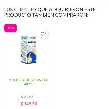
LOS CLIENTES QUE ADQUIRIERON ESTE
PRODUCTO TAMBIÉN COMPRARON:
-35%
favorite_border
MUCOVIBROL GOTAS CON
30 ML
$ 230.00
Precio
Precio
$ 149.50
Regular