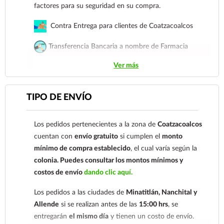
factores para su seguridad en su compra.
Contra Entrega para clientes de Coatzacoalcos
Transferencia Bancaria a nombre de Farmacia
Gloria de Coatzacoalcos S.A. de C.V. Número de
Ver más
cuenta: Clave: 014854655008143954
Para esta forma de pago el cliente deberá enviar su
TIPO DE ENVÍO
comprobante de pago a al siguiente correo
electrónico:
ecommerce@farmaciagloria.mx
o a
Los pedidos pertenecientes a la zona de
Coatzacoalcos
nuestro
921 261 8491
cuentan con
envío gratuito
si cumplen el
monto
mínimo de compra establecido
, el cual varía según la
colonia.
Puedes consultar los montos mínimos y
costos de envío
dando clic aquí.
Los pedidos a las ciudades de
Minatitlán, Nanchital y
Allende
si se realizan antes de las
15:00 hrs
, se
entregarán
el mismo día
y tienen un costo de envío.