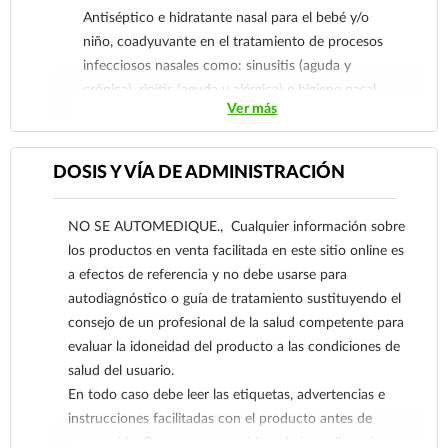
Antiséptico e hidratante nasal para el bebé y/o
niño, coadyuvante en el tratamiento de procesos
infecciosos nasales como: sinusitis (aguda y
crónica), rinitis (aguda y alérgica) e higiene nasal
Ver más
diaria. Útil en el preoperatorio y postoperatorio,
promoviendo una cicatrización fisiológica.
DOSIS Y VÍA DE ADMINISTRACIÓN
NO SE AUTOMEDIQUE., Cualquier información sobre
los productos en venta facilitada en este sitio online es
a efectos de referencia y no debe usarse para
autodiagnóstico o guía de tratamiento sustituyendo el
consejo de un profesional de la salud competente para
evaluar la idoneidad del producto a las condiciones de
salud del usuario.
En todo caso debe leer las etiquetas, advertencias e
instrucciones facilitadas con el producto antes de
consumirlo. Contacte a su médico de inmediato si