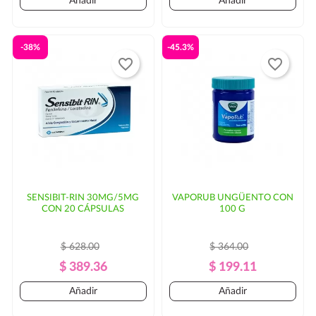
Añadir
Añadir
-38%
-45.3%
favorite_border
favorite_border
SENSIBIT-RIN 30MG/5MG
VAPORUB UNGÜENTO CON
CON 20 CÁPSULAS
100 G
$ 628.00
$ 364.00
Precio
Precio
Precio
Precio
$ 389.36
$ 199.11
Regular
Regular
Añadir
Añadir