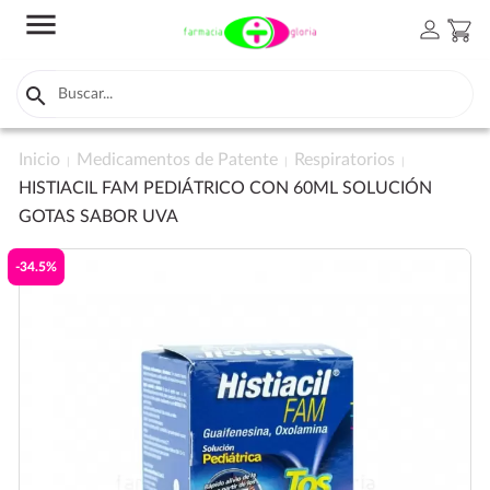
menu
person
shopping_cart

Inicio
Medicamentos de Patente
Respiratorios
HISTIACIL FAM PEDIÁTRICO CON 60ML SOLUCIÓN
GOTAS SABOR UVA
-34.5%