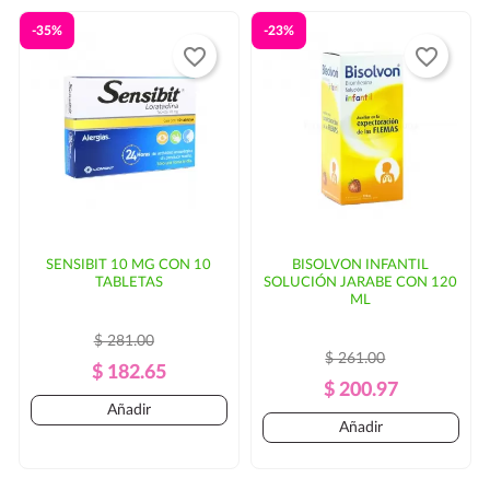
-35%
-23%
favorite_border
favorite_border
SENSIBIT 10 MG CON 10
BISOLVON INFANTIL
TABLETAS
SOLUCIÓN JARABE CON 120
ML
$ 281.00
$ 261.00
Precio
Precio
$ 182.65
Precio
Precio
$ 200.97
Regular
Añadir
Regular
Añadir