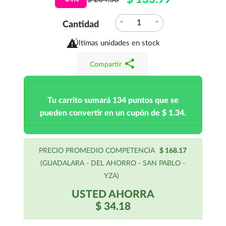
expand_more
expand_less
Cantidad

Últimas unidades en stock
share
Compartir
Tu carrito sumará 134 puntos que se
pueden convertir en un cupón de $ 1.34.
PRECIO PROMEDIO COMPETENCIA
$ 168.17
(GUADALARA - DEL AHORRO - SAN PABLO -
YZA)
USTED AHORRA
$ 34.18