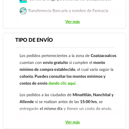
Transferencia Bancaria a nombre de Farmacia
Gloria de Coatzacoalcos S.A. de C.V. Número de
Ver más
cuenta: Clave: 014854655008143954
Para esta forma de pago el cliente deberá enviar su
TIPO DE ENVÍO
comprobante de pago a al siguiente correo
electrónico:
ecommerce@farmaciagloria.mx
o a
Los pedidos pertenecientes a la zona de
Coatzacoalcos
nuestro
921 261 8491
cuentan con
envío gratuito
si cumplen el
monto
mínimo de compra establecido
, el cual varía según la
colonia.
Puedes consultar los montos mínimos y
costos de envío
dando clic aquí.
Los pedidos a las ciudades de
Minatitlán, Nanchital y
Allende
si se realizan antes de las
15:00 hrs
, se
entregarán
el mismo día
y tienen un costo de envío.
Los pedidos de otras localidades se envían mediante
Ver más