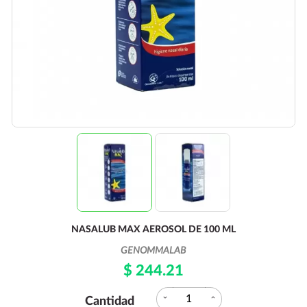
NASALUB MAX AEROSOL DE 100 ML
GENOMMALAB
$ 244.21
expand_more
expand_less
Cantidad