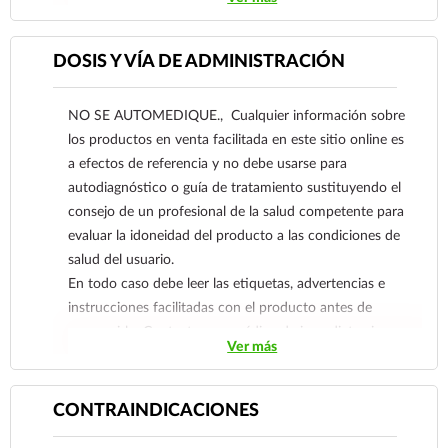
otros irritantes. Úsese en asociación con los
tratamientos otorrinolaringólogos y para la
DOSIS Y VÍA DE ADMINISTRACIÓN
prevención de las infecciones rinofaríngeas.
NO SE AUTOMEDIQUE., Cualquier información sobre
los productos en venta facilitada en este sitio online es
a efectos de referencia y no debe usarse para
autodiagnóstico o guía de tratamiento sustituyendo el
consejo de un profesional de la salud competente para
evaluar la idoneidad del producto a las condiciones de
salud del usuario.
En todo caso debe leer las etiquetas, advertencias e
instrucciones facilitadas con el producto antes de
consumirlo. Contacte a su médico de inmediato si
Ver más
sospecha que tiene un problema de salud.
CONTRAINDICACIONES