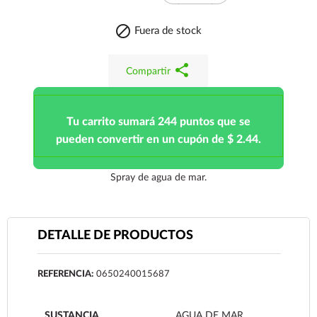

Fuera de stock
share
Compartir
Tu carrito sumará 244 puntos que se
pueden convertir en un cupón de $ 2.44.
Spray de agua de mar.
DETALLE DE PRODUCTOS
REFERENCIA:
0650240015687
SUSTANCIA
AGUA DE MAR