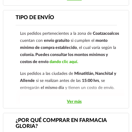
cuenta: Clave: 014854655008143954
Para esta forma de pago el cliente deberá enviar su
TIPO DE ENVÍO
comprobante de pago a al siguiente correo
electrónico:
ecommerce@farmaciagloria.mx
o a
Los pedidos pertenecientes a la zona de
Coatzacoalcos
nuestro
921 261 8491
cuentan con
envío gratuito
si cumplen el
monto
mínimo de compra establecido
, el cual varía según la
colonia.
Puedes consultar los montos mínimos y
costos de envío
dando clic aquí.
Los pedidos a las ciudades de
Minatitlán, Nanchital y
Allende
si se realizan antes de las
15:00 hrs
, se
entregarán
el mismo día
y tienen un costo de envío.
Los pedidos de otras localidades se envían mediante
Ver más
.
Sólo hacemos envíos en el territorio
nacional.
¿POR QUÉ COMPRAR EN FARMACIA
GLORIA?
Tenemos dos tarifas dependiendo del tiempo de