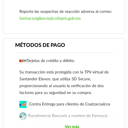
Reporte las sospechas de reacción adversa al correo:
farmacovigilancia@cofepris.gob.mx
MÉTODOS DE PAGO
Tarjetas de crédito y débito.
Ver más
Su transacción está protegida con la TPV virtual de
Santander Elavon, que utiliza 3D Secure,
proporcionando al usuario la verificación de dos
factores para su seguridad en su compra.
Contra Entrega para clientes de Coatzacoalcos
Transferencia Bancaria a nombre de Farmacia
Gloria de Coatzacoalcos S.A. de C.V. Número de
Ver más