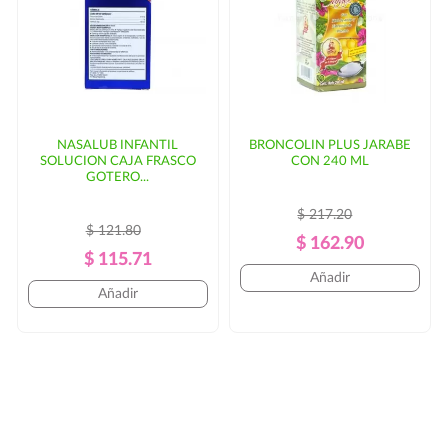
NASALUB INFANTIL
BRONCOLIN PLUS JARABE
SOLUCION CAJA FRASCO
CON 240 ML
GOTERO...
$ 217.20
$ 121.80
Precio
Precio
$ 162.90
Precio
Precio
$ 115.71
Regular
Añadir
Regular
Añadir