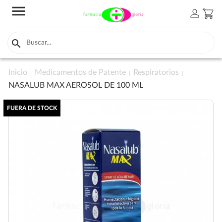
menu
person
shopping_cart

Inicio
Medicamentos de Patente
Respiratorios
NASALUB MAX AEROSOL DE 100 ML
FUERA DE STOCK