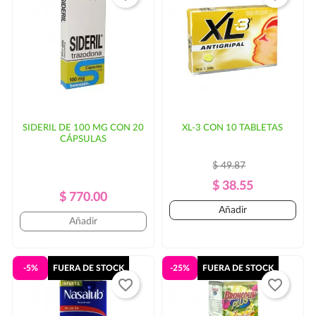
entrega. En ese caso, se solicitaría autorización por
parte del cliente.
SIDERIL DE 100 MG CON 20
XL-3 CON 10 TABLETAS
CÁPSULAS
$ 49.87
Precio
Precio
$ 38.55
Precio
Precio
$ 770.00
Regular
Añadir
Regular
Añadir
-5%
FUERA DE STOCK
-25%
FUERA DE STOCK
favorite_border
favorite_border