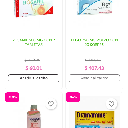
parte del cliente.
ROSANIL 500 MG CON 7
TEGO 250 MG POLVO CON
TABLETAS
20 SOBRES
$ 249.00
$ 543.24
Precio
Precio
Precio
Precio
$ 60.01
$ 407.43
Regular
Regular
Añadir al carrito
Añadir al carrito
-3.3%
-36%
favorite_border
favorite_border