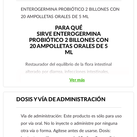
ENTEROGERMINA PROBIÓTICO 2 BILLONES CON
20 AMPOLLETAS ORALES DE 5 ML
PARA QUÉ
SIRVE ENTEROGERMINA
PROBIÓTICO 2 BILLONES CON
20 AMPOLLETAS ORALES DE 5
ML
Restaurador del equilibrio de la flora intestinal
alterado por diarrea, infecciones intestinales,
intoxicaciones, trastornos de la dieta,
Ver más
quimioterapia y uso de antibióticos. Contribuye a
la absorción adecuada de nutrientes. Estimula las
DOSIS Y VÍA DE ADMINISTRACIÓN
defensas naturales del organismo protegiendo
contra ataques de microbios dañinos.
Vía de administración: Este producto es sólo para uso
por vía oral. No lo inyecte o administre por ninguna
otra vía o forma. Agítese antes de usarse. Dosis: