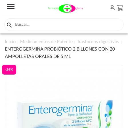
menu
person
shopping_cart

Inicio
Medicamentos de Patente
Trastornos digestivos
ENTEROGERMINA PROBIÓTICO 2 BILLONES CON 20
AMPOLLETAS ORALES DE 5 ML
-29%