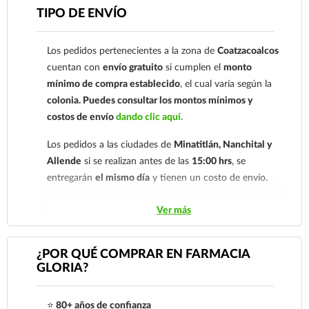
Para esta forma de pago el cliente deberá enviar su
TIPO DE ENVÍO
comprobante de pago a al siguiente correo
electrónico:
ecommerce@farmaciagloria.mx
o a
Los pedidos pertenecientes a la zona de
Coatzacoalcos
nuestro
921 261 8491
cuentan con
envío gratuito
si cumplen el
monto
mínimo de compra establecido
, el cual varía según la
colonia.
Puedes consultar los montos mínimos y
costos de envío
dando clic aquí.
Los pedidos a las ciudades de
Minatitlán, Nanchital y
Allende
si se realizan antes de las
15:00 hrs
, se
entregarán
el mismo día
y tienen un costo de envío.
Los pedidos de otras localidades se envían mediante
Ver más
.
Sólo hacemos envíos en el territorio
nacional.
¿POR QUÉ COMPRAR EN FARMACIA
GLORIA?
Tenemos dos tarifas dependiendo del tiempo de
entrega:
tarifa nacional al día siguiente y tarifa
⭐
80+ años de confianza