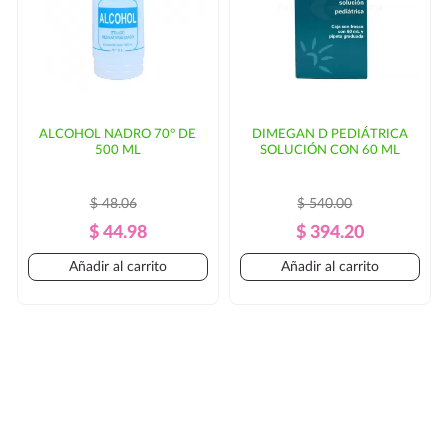
ALCOHOL NADRO 70° DE
DIMEGAN D PEDIÁTRICA
500 ML
SOLUCIÓN CON 60 ML
$ 48.06
$ 540.00
Precio
Precio
Precio
Precio
$ 44.98
$ 394.20
Regular
Regular
Añadir al carrito
Añadir al carrito