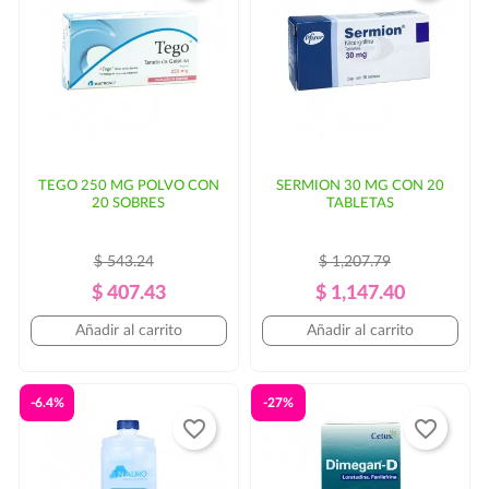
TEGO 250 MG POLVO CON
SERMION 30 MG CON 20
20 SOBRES
TABLETAS
$ 543.24
$ 1,207.79
Precio
Precio
Precio
Precio
$ 407.43
$ 1,147.40
Regular
Regular
Añadir al carrito
Añadir al carrito
-6.4%
-27%
favorite_border
favorite_border