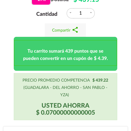
expand_more
expand_less
Cantidad
share
Compartir
Tu carrito sumará 439 puntos que se
pueden convertir en un cupón de $ 4.39.
PRECIO PROMEDIO COMPETENCIA
$ 439.22
(GUADALARA - DEL AHORRO - SAN PABLO -
YZA)
USTED AHORRA
$ 0.07000000000005