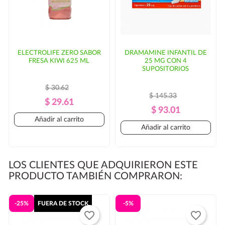
ELECTROLIFE ZERO SABOR
DRAMAMINE INFANTIL DE
FRESA KIWI 625 ML
25 MG CON 4
SUPOSITORIOS
$ 30.62
$ 145.33
Precio
Precio
$ 29.61
Precio
Precio
$ 93.01
Regular
Añadir al carrito
Regular
Añadir al carrito
LOS CLIENTES QUE ADQUIRIERON ESTE
PRODUCTO TAMBIÉN COMPRARON:
-25%
FUERA DE STOCK
-5%
favorite_border
favorite_border