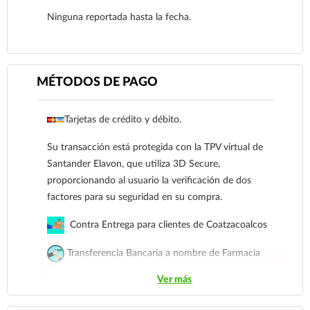
Ninguna reportada hasta la fecha.
Ver más
MÉTODOS DE PAGO
Tarjetas de crédito y débito.
Su transacción está protegida con la TPV virtual de
Santander Elavon, que utiliza 3D Secure,
Ver más
proporcionando al usuario la verificación de dos
factores para su seguridad en su compra.
Contra Entrega para clientes de Coatzacoalcos
Transferencia Bancaria a nombre de Farmacia
Gloria de Coatzacoalcos S.A. de C.V. Número de
Ver más
cuenta: Clave: 014854655008143954