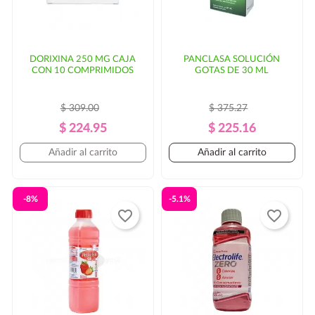
DORIXINA 250 MG CAJA
PANCLASA SOLUCIÓN
CON 10 COMPRIMIDOS
GOTAS DE 30 ML
$ 309.00
$ 375.27
Precio
Precio
Precio
Precio
$ 224.95
$ 225.16
Regular
Regular
Añadir al carrito
Añadir al carrito
-8%
-5.1%
favorite_border
favorite_border