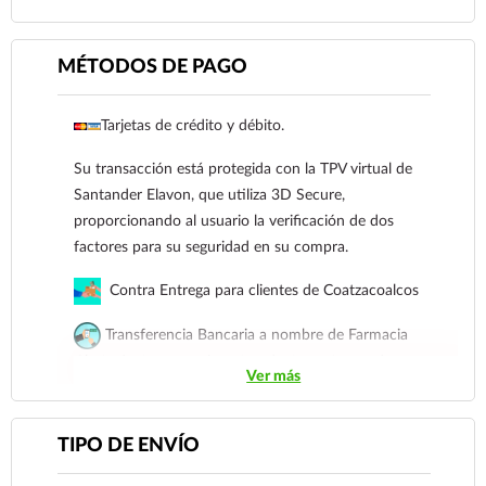
MÉTODOS DE PAGO
Tarjetas de crédito y débito.
Su transacción está protegida con la TPV virtual de
Santander Elavon, que utiliza 3D Secure,
Ver más
proporcionando al usuario la verificación de dos
factores para su seguridad en su compra.
Contra Entrega para clientes de Coatzacoalcos
Transferencia Bancaria a nombre de Farmacia
Gloria de Coatzacoalcos S.A. de C.V. Número de
Ver más
cuenta: Clave: 014854655008143954
Para esta forma de pago el cliente deberá enviar su
TIPO DE ENVÍO
comprobante de pago a al siguiente correo
electrónico:
ecommerce@farmaciagloria.mx
o a