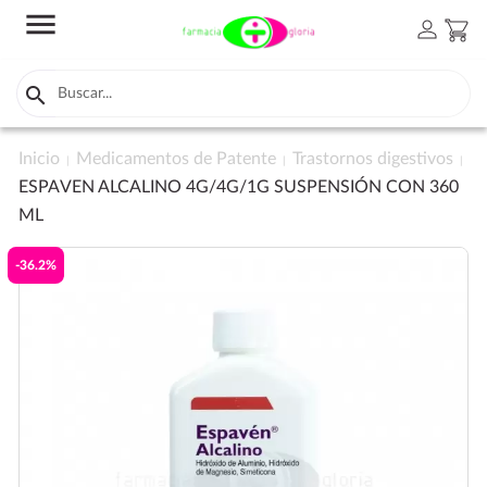
menu
person
shopping_cart

Inicio
Medicamentos de Patente
Trastornos digestivos
ESPAVEN ALCALINO 4G/4G/1G SUSPENSIÓN CON 360
ML
-36.2%