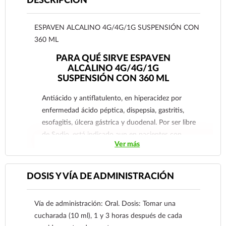
DESCRIPCIÓN
ESPAVEN ALCALINO 4G/4G/1G SUSPENSIÓN CON
360 ML
PARA QUÉ SIRVE ESPAVEN
ALCALINO 4G/4G/1G
SUSPENSIÓN CON 360 ML
Antiácido y antiflatulento, en hiperacidez por
enfermedad ácido péptica, dispepsia, gastritis,
esofagitis, úlcera gástrica y duodenal. Por ser libre
de Sodio, está indicado aun en pacientes con
Ver más
dieta hiposódica, (como hipertensos, cardiópatas
y cirróticos).
DOSIS Y VÍA DE ADMINISTRACIÓN
Vía de administración: Oral. Dosis: Tomar una
cucharada (10 ml), 1 y 3 horas después de cada