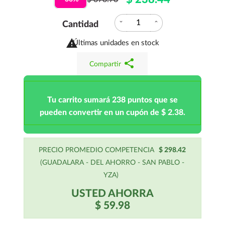
expand_more
expand_less
Cantidad

Últimas unidades en stock
share
Compartir
Tu carrito sumará 238 puntos que se
pueden convertir en un cupón de $ 2.38.
PRECIO PROMEDIO COMPETENCIA
$ 298.42
(GUADALARA - DEL AHORRO - SAN PABLO -
YZA)
USTED AHORRA
$ 59.98