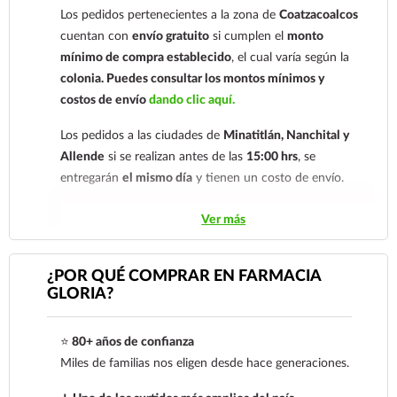
Los pedidos pertenecientes a la zona de
Coatzacoalcos
nuestro
921 261 8491
cuentan con
envío gratuito
si cumplen el
monto
mínimo de compra establecido
, el cual varía según la
colonia.
Puedes consultar los montos mínimos y
costos de envío
dando clic aquí.
Los pedidos a las ciudades de
Minatitlán, Nanchital y
Allende
si se realizan antes de las
15:00 hrs
, se
entregarán
el mismo día
y tienen un costo de envío.
Los pedidos de otras localidades se envían mediante
Ver más
.
Sólo hacemos envíos en el territorio
nacional.
¿POR QUÉ COMPRAR EN FARMACIA
GLORIA?
Tenemos dos tarifas dependiendo del tiempo de
entrega:
tarifa nacional al día siguiente y tarifa
⭐
80+ años de confianza
económica.
En la tarifa nacional al día siguiente, los
Miles de familias nos eligen desde hace generaciones.
pedidos deben realizarse
antes de las 14:00 hrs.
El
tiempo de entrega de la tarifa económica es de
2 a 5