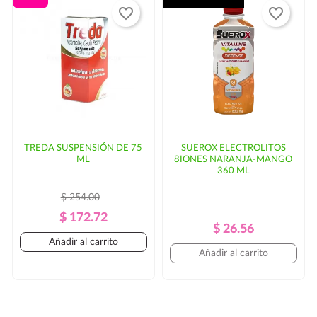
favorite_border
favorite_border
TREDA SUSPENSIÓN DE 75
SUEROX ELECTROLITOS
ML
8IONES NARANJA-MANGO
360 ML
$ 254.00
Precio
Precio
$ 172.72
Precio
Precio
$ 26.56
Regular
Añadir al carrito
Regular
Añadir al carrito