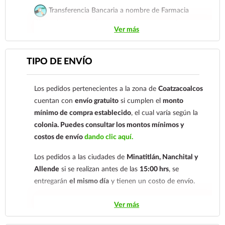
Transferencia Bancaria a nombre de Farmacia
Gloria de Coatzacoalcos S.A. de C.V. Número de
Ver más
cuenta: Clave: 014854655008143954
Para esta forma de pago el cliente deberá enviar su
TIPO DE ENVÍO
comprobante de pago a al siguiente correo
electrónico:
ecommerce@farmaciagloria.mx
o a
Los pedidos pertenecientes a la zona de
Coatzacoalcos
nuestro
921 261 8491
cuentan con
envío gratuito
si cumplen el
monto
mínimo de compra establecido
, el cual varía según la
colonia.
Puedes consultar los montos mínimos y
costos de envío
dando clic aquí.
Los pedidos a las ciudades de
Minatitlán, Nanchital y
Allende
si se realizan antes de las
15:00 hrs
, se
entregarán
el mismo día
y tienen un costo de envío.
Los pedidos de otras localidades se envían mediante
Ver más
.
Sólo hacemos envíos en el territorio