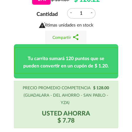
expand_more
expand_less
Cantidad

Últimas unidades en stock
share
Compartir
Tu carrito sumará 120 puntos que se
pueden convertir en un cupón de $ 1.20.
PRECIO PROMEDIO COMPETENCIA
$ 128.00
(GUADALARA - DEL AHORRO - SAN PABLO -
YZA)
USTED AHORRA
$ 7.78