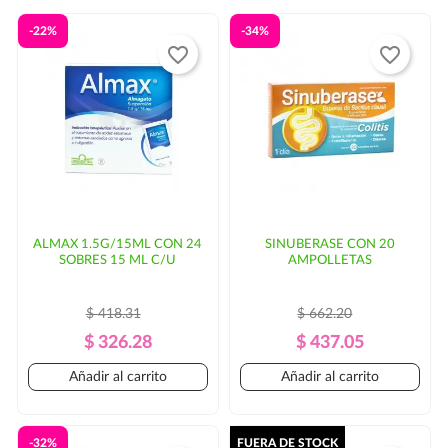
habituales de
puede haber un
-22%
-34%
favorite_border
favorite_border
incremento en el costo del envío y/o mayor tiempo de
entrega. En ese caso, se solicitaría autorización por
parte del cliente.
ALMAX 1.5G/15ML CON 24
SINUBERASE CON 20
SOBRES 15 ML C/U
AMPOLLETAS
$ 418.31
$ 662.20
Precio
Precio
Precio
Precio
$ 326.28
$ 437.05
Regular
Regular
Añadir al carrito
Añadir al carrito
-32%
FUERA DE STOCK