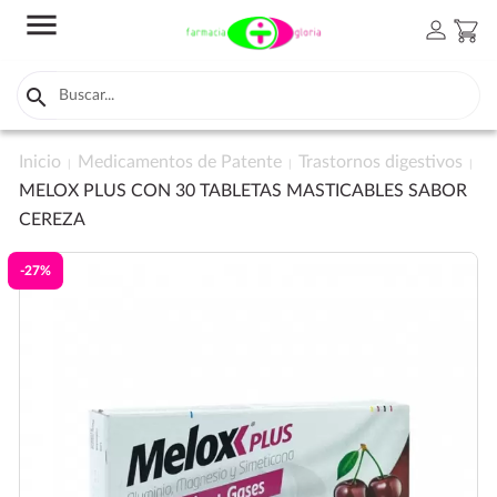
menu
person
shopping_cart

Inicio
Medicamentos de Patente
Trastornos digestivos
MELOX PLUS CON 30 TABLETAS MASTICABLES SABOR
CEREZA
-27%