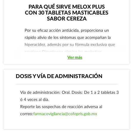
PARA QUÉ SIRVE MELOX PLUS
CON 30 TABLETAS MASTICABLES
SABOR CEREZA
Por su eficaz acción antiácida, proporciona un
rápido alivio de los síntomas que acompañan la
hiperacidez, además por su fórmula exclusiva que
contiene Dimeticona elimina las molestias
Ver más
producidas por el exceso de gases.
DOSIS Y VÍA DE ADMINISTRACIÓN
Vía de administración: Oral. Dosis: De 1 a 2 tabletas 3
ó 4 veces al día.
Reporte las sospechas de reacción adversa al
correo:
farmacovigilancia@cofepris.gob.mx