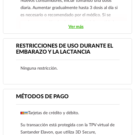
Nuevos consumidores, iniciar tomando una dosis
diaria. Aumentar gradualmente hasta 3 dosis al día si
es necesario o recomendado por el médico. Si se
produce sensación de plenitud, reducir la cantidad
Ver más
ingerida hasta que el organismo se adapte.
Reporte las sospechas de reacción adversa al
correo:
farmacovigilancia@cofepris.gob.mx
RESTRICCIONES DE USO DURANTE EL
EMBARAZO Y LA LACTANCIA
Ninguna restricción.
MÉTODOS DE PAGO
Tarjetas de crédito y débito.
Su transacción está protegida con la TPV virtual de
Santander Elavon, que utiliza 3D Secure,