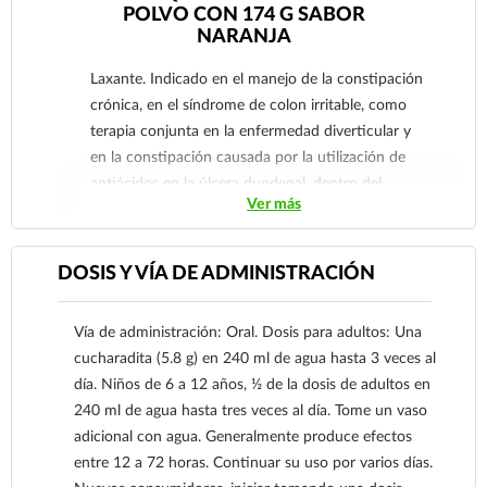
POLVO CON 174 G SABOR
NARANJA
Laxante. Indicado en el manejo de la constipación
crónica, en el síndrome de colon irritable, como
terapia conjunta en la enfermedad diverticular y
en la constipación causada por la utilización de
antiácidos en la úlcera duodenal, dentro del
Ver más
manejo integral de pacientes con hemorroides y
senilidad, especialmente en pacientes diabéticos o
bajo régimen dietético.
DOSIS Y VÍA DE ADMINISTRACIÓN
Vía de administración: Oral. Dosis para adultos: Una
cucharadita (5.8 g) en 240 ml de agua hasta 3 veces al
día. Niños de 6 a 12 años, ½ de la dosis de adultos en
240 ml de agua hasta tres veces al día. Tome un vaso
adicional con agua. Generalmente produce efectos
entre 12 a 72 horas. Continuar su uso por varios días.