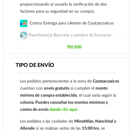
Ver más
proporcionando al usuario la verificación de dos
factores para su seguridad en su compra.
Contra Entrega para clientes de Coatzacoalcos
Transferencia Bancaria a nombre de Farmacia
Gloria de Coatzacoalcos S.A. de C.V. Número de
Ver más
cuenta: Clave: 014854655008143954
Para esta forma de pago el cliente deberá enviar su
TIPO DE ENVÍO
comprobante de pago a al siguiente correo
electrónico:
ecommerce@farmaciagloria.mx
o a
Los pedidos pertenecientes a la zona de
Coatzacoalcos
nuestro
921 261 8491
cuentan con
envío gratuito
si cumplen el
monto
mínimo de compra establecido
, el cual varía según la
colonia.
Puedes consultar los montos mínimos y
costos de envío
dando clic aquí.
Los pedidos a las ciudades de
Minatitlán, Nanchital y
Allende
si se realizan antes de las
15:00 hrs
, se