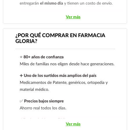
entregarán
el mismo día
y tienen un costo de envío.
Los pedidos de otras localidades se envían mediante
Ver más
.
Sólo hacemos envíos en el territorio
nacional.
¿POR QUÉ COMPRAR EN FARMACIA
GLORIA?
Tenemos dos tarifas dependiendo del tiempo de
entrega:
tarifa nacional al día siguiente y tarifa
⭐
80+ años de confianza
económica.
En la tarifa nacional al día siguiente, los
Miles de familias nos eligen desde hace generaciones.
pedidos deben realizarse
antes de las 14:00 hrs.
El
tiempo de entrega de la tarifa económica es de
2 a 5
➕
Uno de los surtidos más amplios del país
días.
Medicamentos de Patente, genéricos, ortopedia y
material médico.
En los
productos refrigerados siempre se debe
seleccionar la tarifa nacional día siguiente
, ya que son
✅
Precios bajos siempre
productos de cadena de frío. Todos los productos se
Ahorro real todos los días.
envían en una caja térmica con gel refrigerante.
⚡
Envíos rápidos con DHL
Ver más
Los envíos se realizan de lunes a jueves
, ya que las
Cobertura nacional con rastreo y entrega segura.