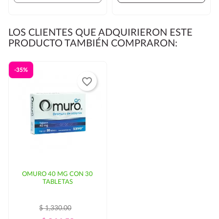
LOS CLIENTES QUE ADQUIRIERON ESTE
PRODUCTO TAMBIÉN COMPRARON:
-35%
favorite_border
OMURO 40 MG CON 30
TABLETAS
$ 1,330.00