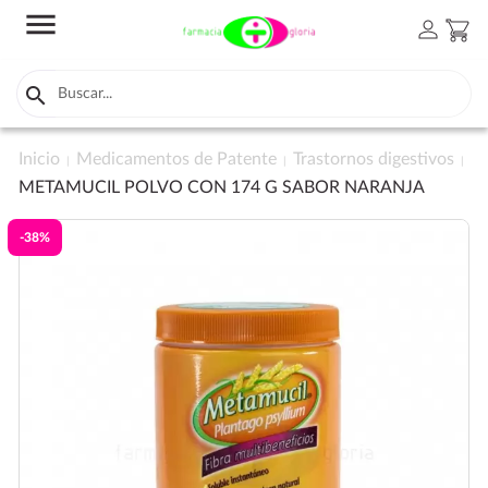
menu
person
shopping_cart

Inicio
Medicamentos de Patente
Trastornos digestivos
METAMUCIL POLVO CON 174 G SABOR NARANJA
-38%