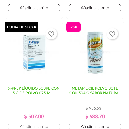
Regular
Regular
Añadir al carrito
Añadir al carrito
FUERA DE STOCK
-28%
favorite_border
favorite_border
X-PREP LÍQUIDO SOBRE CON
METAMUCIL POLVO BOTE
5 G DE POLVO Y 75 ML...
CON 504 G SABOR NATURAL
$ 956.53
Precio
Precio
Precio
Precio
$ 507.00
$ 688.70
Regular
Regular
Añadir al carrito
Añadir al carrito