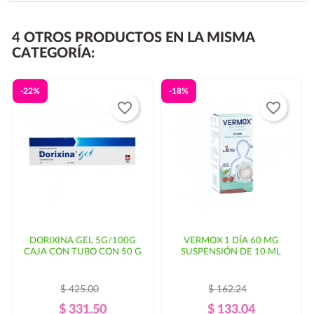
paqueterías no trabajan los fines de semana.
El pedido
debe realizarse antes de las 14:00 hrs para que pueda
4 OTROS PRODUCTOS EN LA MISMA
entregarse al día siguiente.
CATEGORÍA:
Si su código postal no se encuentra dentro de las rutas
habituales de
puede haber un
-22%
-18%
favorite_border
favorite_border
incremento en el costo del envío y/o mayor tiempo de
entrega. En ese caso, se solicitaría autorización por
parte del cliente.
DORIXINA GEL 5G/100G
VERMOX 1 DÍA 60 MG
CAJA CON TUBO CON 50 G
SUSPENSIÓN DE 10 ML
$ 425.00
$ 162.24
Precio
Precio
Precio
Precio
$ 331.50
$ 133.04