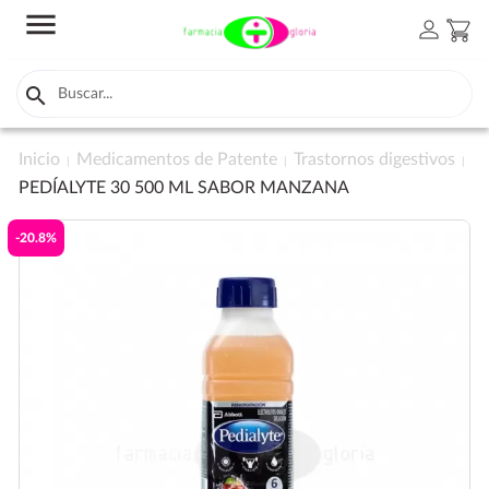
menu
person
shopping_cart

Inicio
Medicamentos de Patente
Trastornos digestivos
PEDÍALYTE 30 500 ML SABOR MANZANA
-20.8%