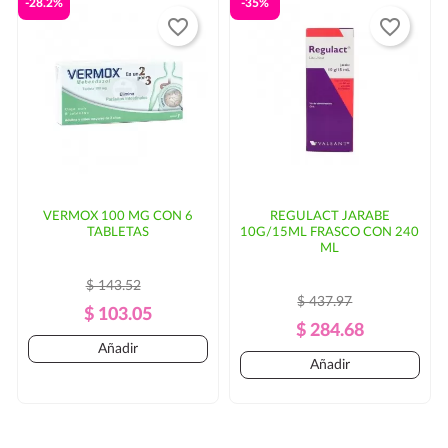
-28.2%
-35%
favorite_border
favorite_border
VERMOX 100 MG CON 6
REGULACT JARABE
TABLETAS
10G/15ML FRASCO CON 240
ML
$ 143.52
$ 437.97
Precio
Precio
$ 103.05
Precio
Precio
$ 284.68
Regular
Añadir
Regular
Añadir