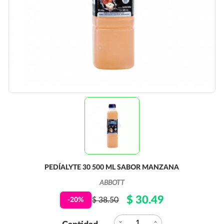
PEDÍALYTE 30 500 ML SABOR MANZANA
ABBOTT
$ 30.49
$ 38.50
-20%
expand_more
expand_less