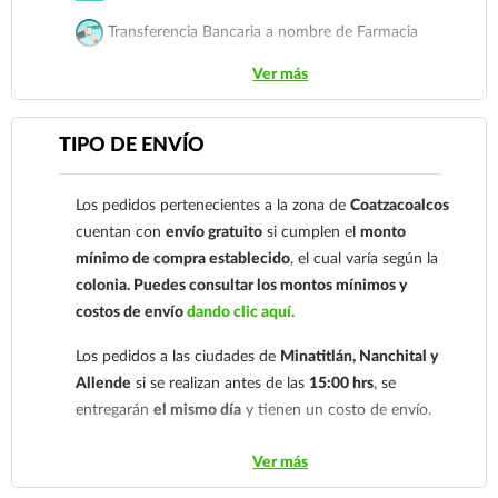
Transferencia Bancaria a nombre de Farmacia
Gloria de Coatzacoalcos S.A. de C.V. Número de
Ver más
cuenta: Clave: 014854655008143954
Para esta forma de pago el cliente deberá enviar su
TIPO DE ENVÍO
comprobante de pago a al siguiente correo
electrónico:
ecommerce@farmaciagloria.mx
o a
Los pedidos pertenecientes a la zona de
Coatzacoalcos
nuestro
921 261 8491
cuentan con
envío gratuito
si cumplen el
monto
mínimo de compra establecido
, el cual varía según la
colonia.
Puedes consultar los montos mínimos y
costos de envío
dando clic aquí.
Los pedidos a las ciudades de
Minatitlán, Nanchital y
Allende
si se realizan antes de las
15:00 hrs
, se
entregarán
el mismo día
y tienen un costo de envío.
Los pedidos de otras localidades se envían mediante
Ver más
.
Sólo hacemos envíos en el territorio