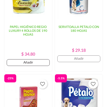
PAPEL HIGIÉNICO REGIO
SERVITOALLA PETALO CON
LUXURY 4 ROLLOS DE 190
180 HOJAS
HOJAS
Precio
Precio
$ 29.18
Precio
Precio
$ 34.80
Regular
Añadir
Regular
Añadir
-25%
-5.5%
favorite_border
favorite_border