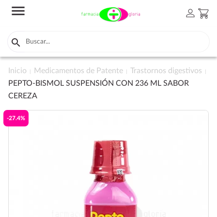
menu
person
shopping_cart

Inicio
Medicamentos de Patente
Trastornos digestivos
PEPTO-BISMOL SUSPENSIÓN CON 236 ML SABOR
CEREZA
-27.4%