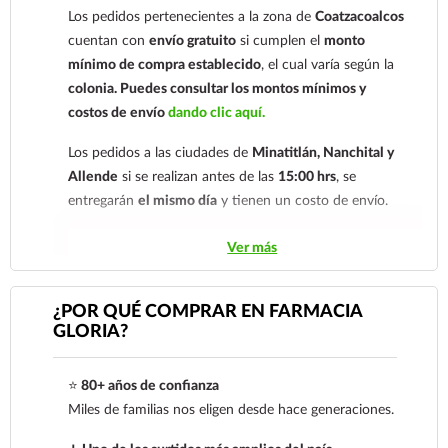
Los pedidos pertenecientes a la zona de
Coatzacoalcos
nuestro
921 261 8491
cuentan con
envío gratuito
si cumplen el
monto
mínimo de compra establecido
, el cual varía según la
colonia.
Puedes consultar los montos mínimos y
costos de envío
dando clic aquí.
Los pedidos a las ciudades de
Minatitlán, Nanchital y
Allende
si se realizan antes de las
15:00 hrs
, se
entregarán
el mismo día
y tienen un costo de envío.
Los pedidos de otras localidades se envían mediante
Ver más
.
Sólo hacemos envíos en el territorio
nacional.
¿POR QUÉ COMPRAR EN FARMACIA
GLORIA?
Tenemos dos tarifas dependiendo del tiempo de
entrega:
tarifa nacional al día siguiente y tarifa
⭐
80+ años de confianza
económica.
En la tarifa nacional al día siguiente, los
Miles de familias nos eligen desde hace generaciones.
pedidos deben realizarse
antes de las 14:00 hrs.
El
tiempo de entrega de la tarifa económica es de
2 a 5