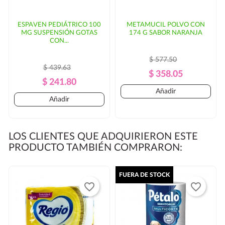
ESPAVEN PEDIÁTRICO 100
METAMUCIL POLVO CON
MG SUSPENSIÓN GOTAS
174 G SABOR NARANJA
CON...
$ 577.50
$ 439.63
Precio
Precio
$ 358.05
Precio
Precio
$ 241.80
Regular
Añadir
Regular
Añadir
LOS CLIENTES QUE ADQUIRIERON ESTE
PRODUCTO TAMBIÉN COMPRARON:
FUERA DE STOCK
favorite_border
favorite_border