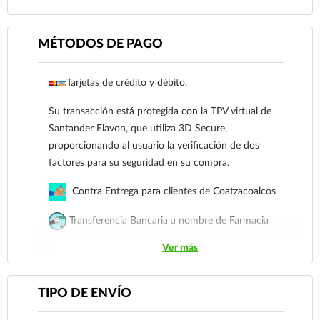
MÉTODOS DE PAGO
Tarjetas de crédito y débito.
Su transacción está protegida con la TPV virtual de
Santander Elavon, que utiliza 3D Secure,
Ver más
proporcionando al usuario la verificación de dos
factores para su seguridad en su compra.
Contra Entrega para clientes de Coatzacoalcos
Transferencia Bancaria a nombre de Farmacia
Gloria de Coatzacoalcos S.A. de C.V. Número de
Ver más
cuenta: Clave: 014854655008143954
Para esta forma de pago el cliente deberá enviar su
TIPO DE ENVÍO
comprobante de pago a al siguiente correo
electrónico:
ecommerce@farmaciagloria.mx
o a