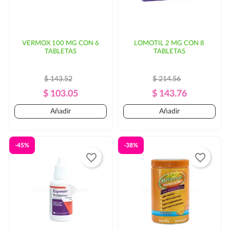
VERMOX 100 MG CON 6
LOMOTIL 2 MG CON 8
TABLETAS
TABLETAS
$ 143.52
$ 214.56
Precio
Precio
Precio
Precio
$ 103.05
$ 143.76
Regular
Regular
Añadir
Añadir
-45%
-38%
favorite_border
favorite_border