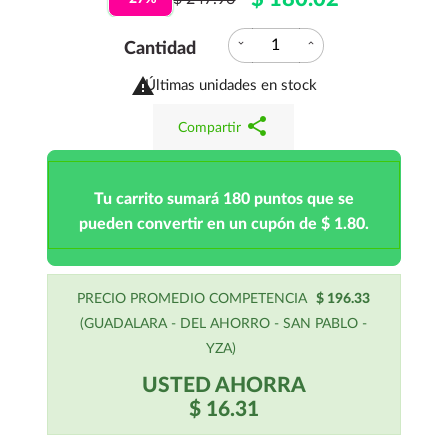
expand_more
expand_less
Cantidad

Últimas unidades en stock
share
Compartir
Tu carrito sumará 180 puntos que se
pueden convertir en un cupón de $ 1.80.
PRECIO PROMEDIO COMPETENCIA
$ 196.33
(GUADALARA - DEL AHORRO - SAN PABLO -
YZA)
USTED AHORRA
$ 16.31