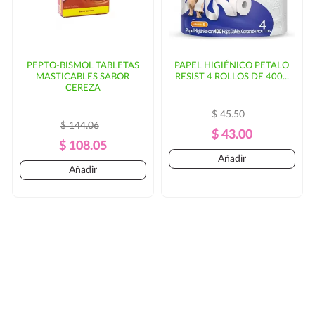
PEPTO-BISMOL TABLETAS
PAPEL HIGIÉNICO PETALO
MASTICABLES SABOR
RESIST 4 ROLLOS DE 400...
CEREZA
$ 45.50
$ 144.06
Precio
Precio
$ 43.00
Precio
Precio
$ 108.05
Regular
Añadir
Regular
Añadir