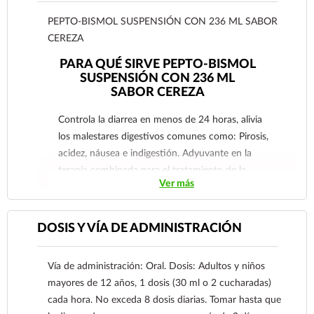
PEPTO-BISMOL SUSPENSIÓN CON 236 ML SABOR
CEREZA
PARA QUÉ SIRVE PEPTO-BISMOL
SUSPENSIÓN CON 236 ML
SABOR CEREZA
Controla la diarrea en menos de 24 horas, alivia
los malestares digestivos comunes como: Pirosis,
acidez, náusea e indigestión. Adyuvante en la
terapia combinada para el tratamiento de la
Ver más
enfermedad úlcero-péptica causada por
Helicobacter Pylori.
DOSIS Y VÍA DE ADMINISTRACIÓN
Vía de administración: Oral. Dosis: Adultos y niños
mayores de 12 años, 1 dosis (30 ml o 2 cucharadas)
cada hora. No exceda 8 dosis diarias. Tomar hasta que