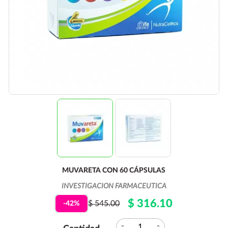
MUVARETA CON 60 CÁPSULAS
INVESTIGACION FARMACEUTICA
$ 316.10
$ 545.00
-42%
expand_more
expand_less