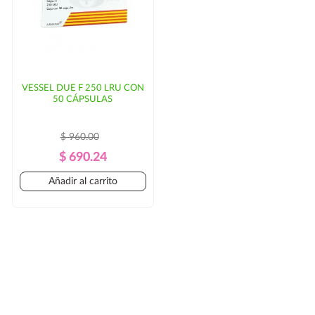
VESSEL DUE F 250 LRU CON
50 CÁPSULAS
$ 960.00
Precio
Precio
$ 690.24
Regular
Añadir al carrito