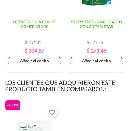
BEROCCA CAJA CON 30
STRESSTABS + ZINC FRASCO
COMPRIMIDOS
CON 30 TABLETAS
$ 451.31
$ 371.86
Precio
Precio
Precio
Precio
$ 334.87
$ 271.46
Regular
Regular
Añadir al carrito
Añadir al carrito
LOS CLIENTES QUE ADQUIRIERON ESTE
PRODUCTO TAMBIÉN COMPRARON:
-28.1%
favorite_border