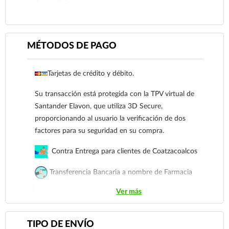
MÉTODOS DE PAGO
Tarjetas de crédito y débito.
Su transacción está protegida con la TPV virtual de
Santander Elavon, que utiliza 3D Secure,
Ver más
proporcionando al usuario la verificación de dos
factores para su seguridad en su compra.
Contra Entrega para clientes de Coatzacoalcos
Transferencia Bancaria a nombre de Farmacia
Gloria de Coatzacoalcos S.A. de C.V. Número de
Ver más
cuenta: Clave: 014854655008143954
Para esta forma de pago el cliente deberá enviar su
TIPO DE ENVÍO