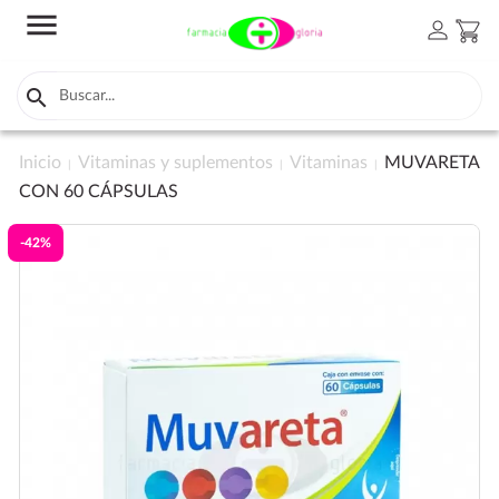
menu
person
shopping_cart

Inicio
Vitaminas y suplementos
Vitaminas
MUVARETA
CON 60 CÁPSULAS
-42%