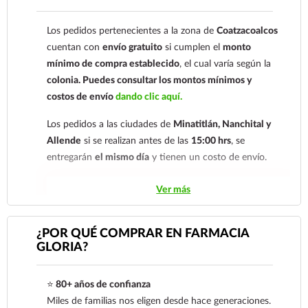
comprobante de pago a al siguiente correo
electrónico:
ecommerce@farmaciagloria.mx
o a
Los pedidos pertenecientes a la zona de
Coatzacoalcos
nuestro
921 261 8491
cuentan con
envío gratuito
si cumplen el
monto
mínimo de compra establecido
, el cual varía según la
colonia.
Puedes consultar los montos mínimos y
costos de envío
dando clic aquí.
Los pedidos a las ciudades de
Minatitlán, Nanchital y
Allende
si se realizan antes de las
15:00 hrs
, se
entregarán
el mismo día
y tienen un costo de envío.
Los pedidos de otras localidades se envían mediante
Ver más
.
Sólo hacemos envíos en el territorio
nacional.
¿POR QUÉ COMPRAR EN FARMACIA
GLORIA?
Tenemos dos tarifas dependiendo del tiempo de
entrega:
tarifa nacional al día siguiente y tarifa
⭐
80+ años de confianza
económica.
En la tarifa nacional al día siguiente, los
Miles de familias nos eligen desde hace generaciones.
pedidos deben realizarse
antes de las 14:00 hrs.
El