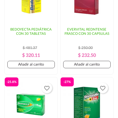
BEDOYECTA PEDIÁTRICA
EVERVITAL REDNTENSE
CON 30 TABLETAS
FRASCO CON 30 CAPSULAS
$ 481.37
$ 250.00
Precio
Precio
Precio
Precio
$ 320.11
$ 232.50
Regular
Regular
Añadir al carrito
Añadir al carrito
-25.8%
-27%
favorite_border
favorite_border