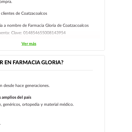
compra.
clientes de Coatzacoalcos
ia a nombre de Farmacia Gloria de Coatzacoalcos
cuenta: Clave: 014854655008143954
Ver más
l cliente deberá enviar su comprobante de pago a al
ico:
ecommerce@farmaciagloria.mx
o a nuestro
 EN FARMACIA GLORIA?
gen desde hace generaciones.
 amplios del país
 genéricos, ortopedia y material médico.
.