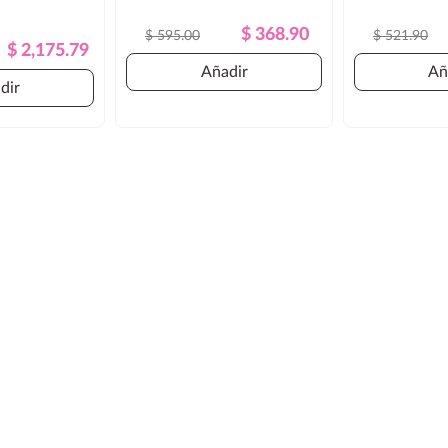
Precio
Precio
$ 368.90
$ 595.00
$ 521.90
Precio
Precio
$ 2,175.79
Regular
Regular
Añadir
Añ
dir