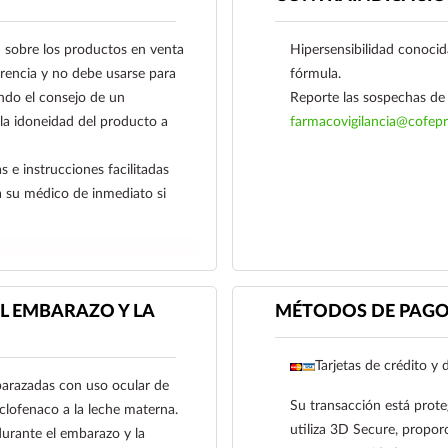
obre los productos en venta
Hipersensibilidad conocid
ferencia y no debe usarse para
fórmula.
ndo el consejo de un
Reporte las sospechas de 
 la idoneidad del producto a
farmacovigilancia@cofepr
s e instrucciones facilitadas
a su médico de inmediato si
L EMBARAZO Y LA
MÉTODOS DE PAG
Tarjetas de crédito y 
barazadas con uso ocular de
Su transacción está prote
clofenaco a la leche materna.
utiliza 3D Secure, proporc
durante el embarazo y la