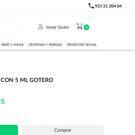
phone
921 21 204 04
person
shopping_cart
Iniciar Sesión
0
BEBÉ Y MAMÁ
DESPENSA Y BEBIDAS
BIENESTAR SEXUAL
 CON 5 ML GOTERO
75
Comprar