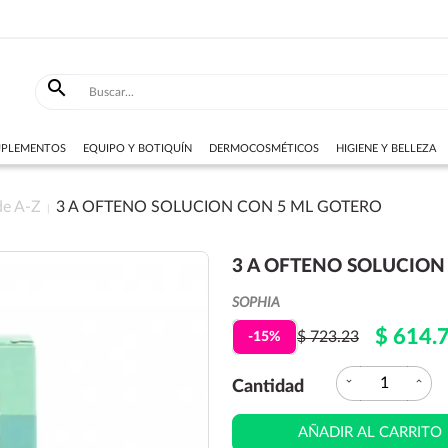

SUPLEMENTOS
EQUIPO Y BOTIQUÍN
DERMOCOSMÉTICOS
HIGIENE Y BELLEZA
de A-Z
3 A OFTENO SOLUCION CON 5 ML GOTERO
3 A OFTENO SOLUCION
SOPHIA
$ 614.
$ 723.23
-15%
expand_more
expand_less
Cantidad
AÑADIR AL CARRITO