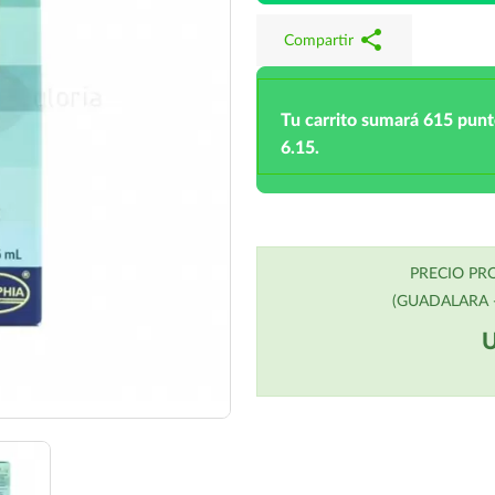
share
Compartir
Tu carrito sumará 615 pun
6.15.
PRECIO P
(GUADALARA -