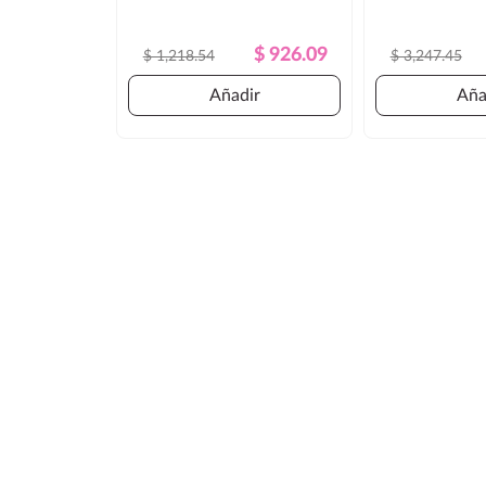
Precio
Precio
$ 926.09
$ 1,218.54
$ 3,247.45
Regular
Añadir
Aña