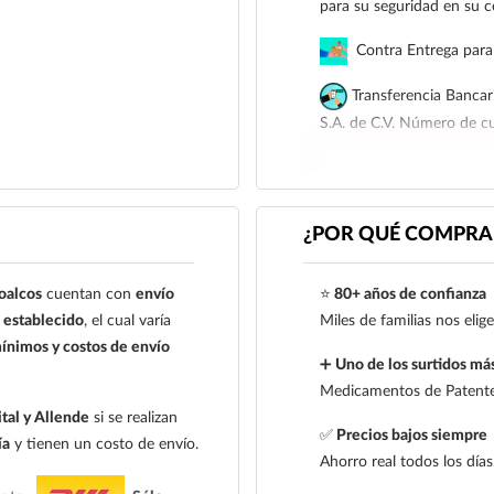
para su seguridad en su 
Contra Entrega para 
Transferencia Bancar
S.A. de C.V. Número de 
Para esta forma de pago e
siguiente correo electrón
921 261 8491
¿POR QUÉ COMPRAR
oalcos
cuentan con
envío
⭐
80+ años de confianza
establecido
, el cual varía
Miles de familias nos eli
ínimos y costos de envío
➕
Uno de los surtidos más
Medicamentos de Patente,
tal y Allende
si se realizan
✅
Precios bajos siempre
ía
y tienen un costo de envío.
Ahorro real todos los días