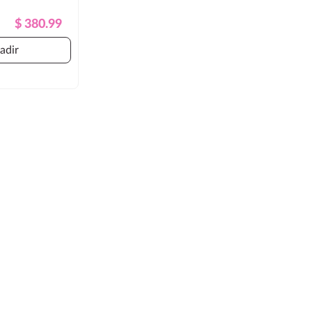
Precio
Precio
$ 380.99
Regular
adir