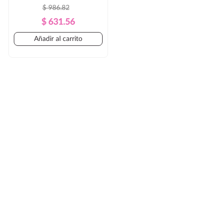
$ 986.82
Precio
Precio
$ 631.56
Regular
Añadir al carrito