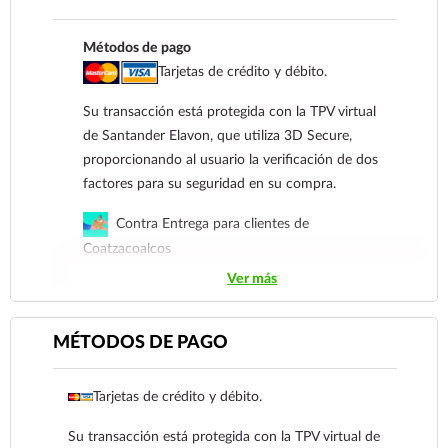
Métodos de pago
Tarjetas de crédito y débito.
Su transacción está protegida con la TPV virtual
de Santander Elavon, que utiliza 3D Secure,
proporcionando al usuario la verificación de dos
factores para su seguridad en su compra.
Contra Entrega para clientes de
Coatzacoalcos
Ver más
Transferencia Bancaria a nombre de Farmacia
Gloria de Coatzacoalcos S.A. de C.V. Número de
cuenta: Clave: 014854655008143954
MÉTODOS DE PAGO
Para esta forma de pago el cliente deberá enviar
Tarjetas de crédito y débito.
su comprobante de pago a al siguiente correo
electrónico:
ecommerce@farmaciagloria.mx
o a
Su transacción está protegida con la TPV virtual de