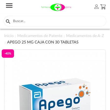
menu
person
shopping_cart

Inicio
Medicamentos de Patente
Medicamentos de A-Z
APEGO 25 MG CAJA CON 30 TABLETAS
-40%