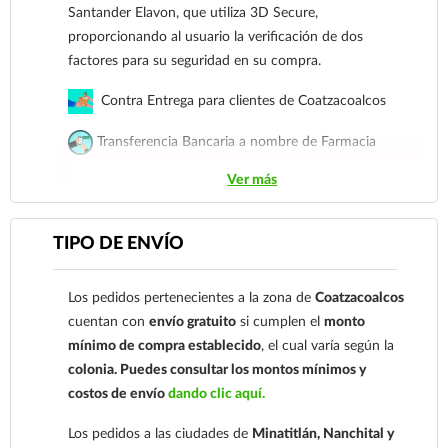
nuestro
921 261 8491
Santander Elavon, que utiliza 3D Secure,
proporcionando al usuario la verificación de dos
factores para su seguridad en su compra.
Contra Entrega para clientes de Coatzacoalcos
Transferencia Bancaria a nombre de Farmacia
Gloria de Coatzacoalcos S.A. de C.V. Número de
Ver más
cuenta: Clave: 014854655008143954
Para esta forma de pago el cliente deberá enviar su
TIPO DE ENVÍO
comprobante de pago a al siguiente correo
electrónico:
ecommerce@farmaciagloria.mx
o a
Los pedidos pertenecientes a la zona de
Coatzacoalcos
nuestro
921 261 8491
cuentan con
envío gratuito
si cumplen el
monto
mínimo de compra establecido
, el cual varía según la
colonia.
Puedes consultar los montos mínimos y
costos de envío
dando clic aquí.
Los pedidos a las ciudades de
Minatitlán, Nanchital y