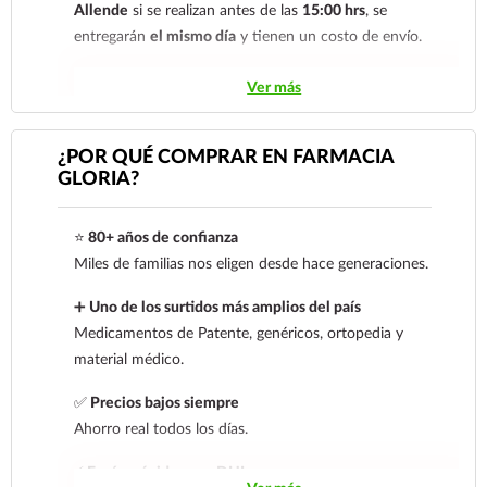
Allende
si se realizan antes de las
15:00 hrs
, se
entregarán
el mismo día
y tienen un costo de envío.
Los pedidos de otras localidades se envían mediante
Ver más
.
Sólo hacemos envíos en el territorio
nacional.
¿POR QUÉ COMPRAR EN FARMACIA
GLORIA?
Tenemos dos tarifas dependiendo del tiempo de
entrega:
tarifa nacional al día siguiente y tarifa
⭐
80+ años de confianza
económica.
En la tarifa nacional al día siguiente, los
Miles de familias nos eligen desde hace generaciones.
pedidos deben realizarse
antes de las 14:00 hrs.
El
tiempo de entrega de la tarifa económica es de
2 a 5
➕
Uno de los surtidos más amplios del país
días.
Medicamentos de Patente, genéricos, ortopedia y
material médico.
En los
productos refrigerados siempre se debe
seleccionar la tarifa nacional día siguiente
, ya que son
✅
Precios bajos siempre
productos de cadena de frío. Todos los productos se
Ahorro real todos los días.
envían en una caja térmica con gel refrigerante.
⚡
Envíos rápidos con DHL