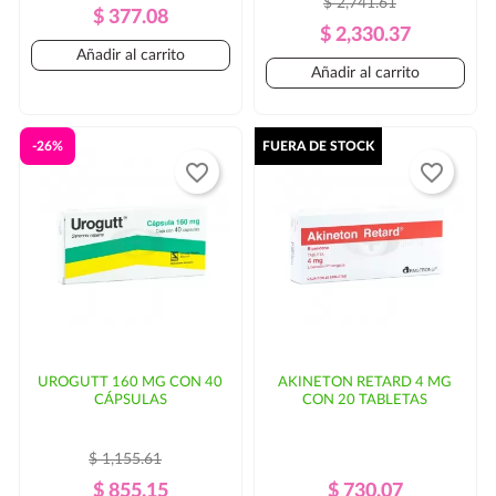
$ 2,741.61
Precio
Precio
$ 377.08
Precio
Precio
$ 2,330.37
Regular
Añadir al carrito
Regular
Añadir al carrito
-26%
FUERA DE STOCK
favorite_border
favorite_border
UROGUTT 160 MG CON 40
AKINETON RETARD 4 MG
CÁPSULAS
CON 20 TABLETAS
$ 1,155.61
Precio
Precio
Precio
Precio
$ 855.15
$ 730.07