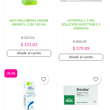
NEO-MELUBRINA JARABE
VOTRIPAX-L 5 MG
INFANTIL CON 100 ML
SOLUCIÓN INYECTABLE 3
JERINGAS
$ 227.12
$ 852.78
Precio
Precio
$ 151.03
Precio
Precio
$ 579.89
Regular
Añadir al carrito
Regular
Añadir al carrito
-35.3%
favorite_border
favorite_border