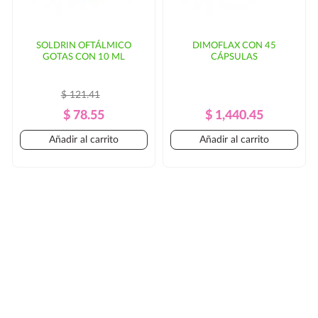
SOLDRIN OFTÁLMICO
DIMOFLAX CON 45
GOTAS CON 10 ML
CÁPSULAS
$ 121.41
Precio
Precio
Precio
Precio
$ 78.55
$ 1,440.45
Regular
Regular
Añadir al carrito
Añadir al carrito