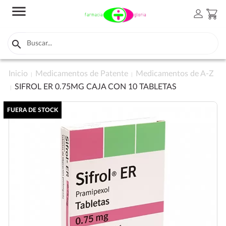
menu
person
shopping_cart

Inicio
Medicamentos de Patente
Medicamentos de A-Z
SIFROL ER 0.75MG CAJA CON 10 TABLETAS
FUERA DE STOCK