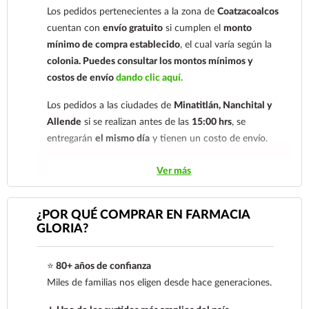
Los pedidos pertenecientes a la zona de
Coatzacoalcos
nuestro
921 261 8491
cuentan con
envío gratuito
si cumplen el
monto
mínimo de compra establecido
, el cual varía según la
colonia.
Puedes consultar los montos mínimos y
costos de envío
dando clic aquí.
Los pedidos a las ciudades de
Minatitlán, Nanchital y
Allende
si se realizan antes de las
15:00 hrs
, se
entregarán
el mismo día
y tienen un costo de envío.
Los pedidos de otras localidades se envían mediante
Ver más
.
Sólo hacemos envíos en el territorio
nacional.
¿POR QUÉ COMPRAR EN FARMACIA
GLORIA?
Tenemos dos tarifas dependiendo del tiempo de
entrega:
tarifa nacional al día siguiente y tarifa
⭐
80+ años de confianza
económica.
En la tarifa nacional al día siguiente, los
Miles de familias nos eligen desde hace generaciones.
pedidos deben realizarse
antes de las 14:00 hrs.
El
tiempo de entrega de la tarifa económica es de
2 a 5