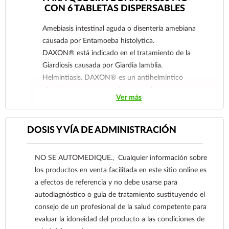
CON 6 TABLETAS DISPERSABLES
Amebiasis intestinal aguda o disentería amebiana
causada por Entamoeba histolytica.
DAXON® está indicado en el tratamiento de la
Giardiosis causada por Giardia lamblia.
Helmintiasis. DAXON® es un antihelmíntico
efectivo contra nematodos, cestodos y
Ver más
trematodos, indicado en el tratamiento de
Enterobius vermicularis, Ascaris lumbricoides y
Strongiloides stercolaris.
DOSIS Y VÍA DE ADMINISTRACIÓN
Necantor americanus, Ancylostoma duodenale,
Trichuris trichiura, Taenia saginata, Taenia solium,
NO SE AUTOMEDIQUE., Cualquier información sobre
Hymenolepis nana y Fasciola hepatica, Isospora
los productos en venta facilitada en este sitio online es
beli, Cryptosporidium parvum, Absceso hepático
a efectos de referencia y no debe usarse para
amebiano.
autodiagnóstico o guía de tratamiento sustituyendo el
DAXON® está indicado en el tratamiento de
consejo de un profesional de la salud competente para
Tricomoniasis sintomática, en mujeres y hombres
evaluar la idoneidad del producto a las condiciones de
con presencia confirmada de Trichomonas