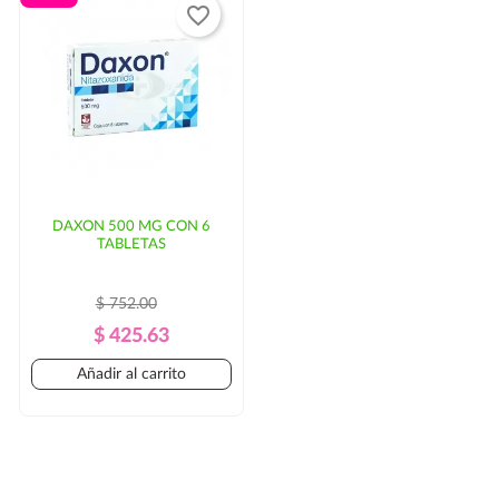
favorite_border
DAXON 500 MG CON 6
TABLETAS
$ 752.00
Precio
Precio
$ 425.63
Regular
Añadir al carrito