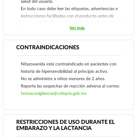
salud del usuario.
vaginalis en el laboratorio.
En todo caso debe leer las etiquetas, advertencias e
Tricomoniasis asintomática, cuando el organismo
instrucciones facilitadas con el producto antes de
se asocia con endocervicitis, cervicitis y erosiones
consumirlo. Contacte a su médico de inmediato si
cervicales.
Ver más
sospecha que tiene un problema de salud.
CONTRAINDICACIONES
Nitazoxanida está contraindicado en pacientes con
historia de hipersensibilidad al principio activo.
No se administre a niños menores de 2 años.
Reporte las sospechas de reacción adversa al correo:
farmacovigilancia@cofepris.gob.mx
RESTRICCIONES DE USO DURANTE EL
EMBARAZO Y LA LACTANCIA
Ver más