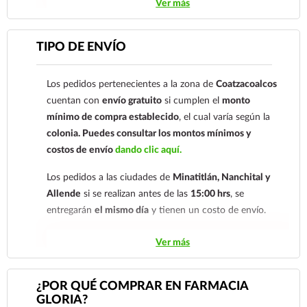
Ver más
cuenta: Clave: 014854655008143954
Para esta forma de pago el cliente deberá enviar su
TIPO DE ENVÍO
comprobante de pago a al siguiente correo
electrónico:
ecommerce@farmaciagloria.mx
o a
Los pedidos pertenecientes a la zona de
Coatzacoalcos
nuestro
921 261 8491
cuentan con
envío gratuito
si cumplen el
monto
mínimo de compra establecido
, el cual varía según la
colonia.
Puedes consultar los montos mínimos y
costos de envío
dando clic aquí.
Los pedidos a las ciudades de
Minatitlán, Nanchital y
Allende
si se realizan antes de las
15:00 hrs
, se
entregarán
el mismo día
y tienen un costo de envío.
Los pedidos de otras localidades se envían mediante
Ver más
.
Sólo hacemos envíos en el territorio
nacional.
¿POR QUÉ COMPRAR EN FARMACIA
GLORIA?