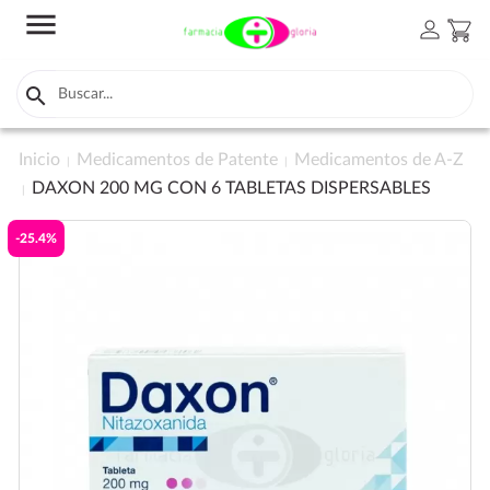
menu
person
shopping_cart

Inicio
Medicamentos de Patente
Medicamentos de A-Z
DAXON 200 MG CON 6 TABLETAS DISPERSABLES
-25.4%