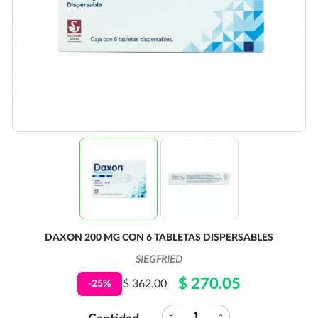
DAXON 200 MG CON 6 TABLETAS DISPERSABLES
SIEGFRIED
$ 270.05
$ 362.00
-25%
expand_more
expand_less