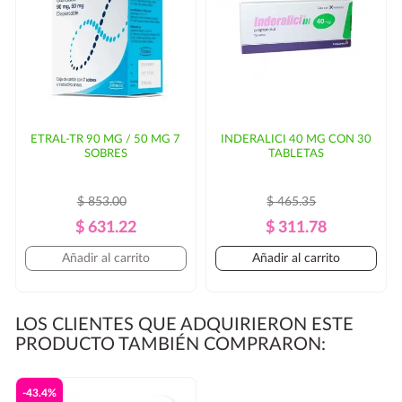
ETRAL-TR 90 MG / 50 MG 7
INDERALICI 40 MG CON 30
SOBRES
TABLETAS
$ 853.00
$ 465.35
Precio
Precio
Precio
Precio
$ 631.22
$ 311.78
Regular
Regular
Añadir al carrito
Añadir al carrito
LOS CLIENTES QUE ADQUIRIERON ESTE
PRODUCTO TAMBIÉN COMPRARON:
-43.4%