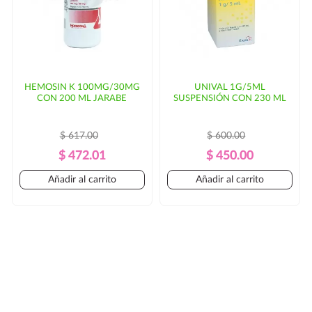
HEMOSIN K 100MG/30MG
UNIVAL 1G/5ML
CON 200 ML JARABE
SUSPENSIÓN CON 230 ML
$ 617.00
$ 600.00
Precio
Precio
Precio
Precio
$ 472.01
$ 450.00
Regular
Regular
Añadir al carrito
Añadir al carrito