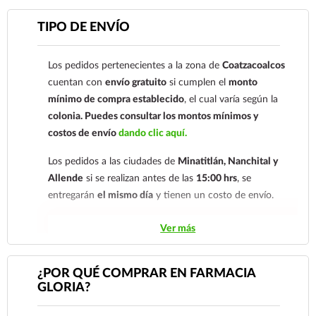
Para esta forma de pago el cliente deberá enviar su
TIPO DE ENVÍO
comprobante de pago a al siguiente correo
electrónico:
ecommerce@farmaciagloria.mx
o a
Los pedidos pertenecientes a la zona de
Coatzacoalcos
nuestro
921 261 8491
cuentan con
envío gratuito
si cumplen el
monto
mínimo de compra establecido
, el cual varía según la
colonia.
Puedes consultar los montos mínimos y
costos de envío
dando clic aquí.
Los pedidos a las ciudades de
Minatitlán, Nanchital y
Allende
si se realizan antes de las
15:00 hrs
, se
entregarán
el mismo día
y tienen un costo de envío.
Los pedidos de otras localidades se envían mediante
Ver más
.
Sólo hacemos envíos en el territorio
nacional.
¿POR QUÉ COMPRAR EN FARMACIA
GLORIA?
Tenemos dos tarifas dependiendo del tiempo de
entrega:
tarifa nacional al día siguiente y tarifa