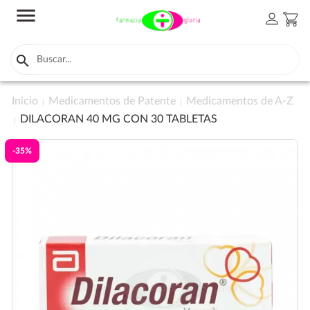
menu
person
shopping_cart

Inicio
Medicamentos de Patente
Medicamentos de A-Z
DILACORAN 40 MG CON 30 TABLETAS
-35%