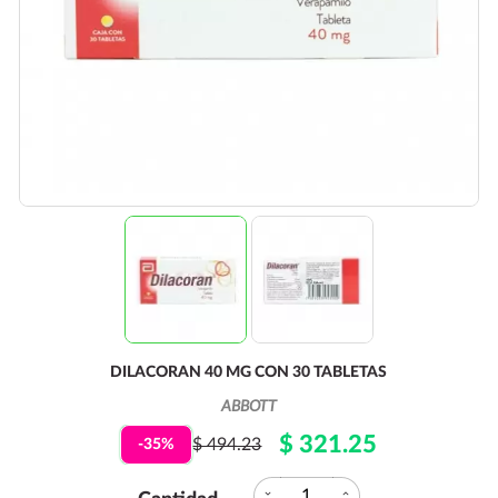
DILACORAN 40 MG CON 30 TABLETAS
ABBOTT
$ 321.25
$ 494.23
-35%
expand_more
expand_less