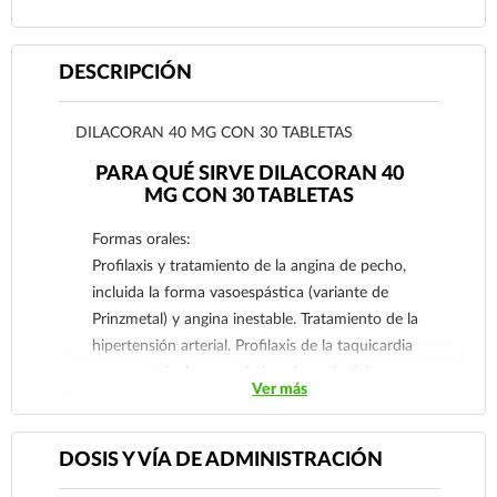
DESCRIPCIÓN
DILACORAN 40 MG CON 30 TABLETAS
PARA QUÉ SIRVE DILACORAN 40
MG CON 30 TABLETAS
Formas orales:
Profilaxis y tratamiento de la angina de pecho,
incluida la forma vasoespástica (variante de
Prinzmetal) y angina inestable. Tratamiento de la
hipertensión arterial. Profilaxis de la taquicardia
supraventricular paroxística, después del
Ver más
tratamiento IV. Control de pacientes con flutter
y/o fibrilación auricular crónica, excepto cuando
se asocien a la existencia de vías accesorias de
DOSIS Y VÍA DE ADMINISTRACIÓN
conducción (s. de Wolff-Parkinson-White, s. de