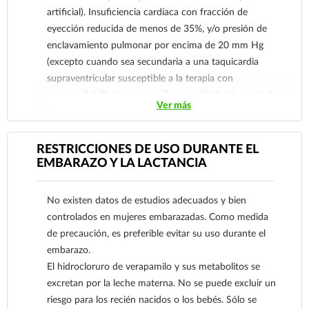
artificial). Insuficiencia cardíaca con fracción de
eyección reducida de menos de 35%, y/o presión de
enclavamiento pulmonar por encima de 20 mm Hg
(excepto cuando sea secundaria a una taquicardia
supraventricular susceptible a la terapia con
verapamilo). Pacientes con flutter o fibrilación auricular
Ver más
que tengan un tracto AV accesorio de conducción
(síndrome de Wolff-Parkinson-White, síndrome de
Lown-Ganong-Levine). Estos pacientes están en riesgo
RESTRICCIONES DE USO DURANTE EL
de desarrollar taquicardia ventricular incluyendo
EMBARAZO Y LA LACTANCIA
fibrilación ventricular si se les administra hidrocloruro
de verapamilo. Además en inyectable: Hipotensión
No existen datos de estudios adecuados y bien
severa. Concomitante con bloqueantes beta-
controlados en mujeres embarazadas. Como medida
adrenérgicos IV (por ejemplo, propanolol), no deben
de precaución, es preferible evitar su uso durante el
ser administrados con estrecha proximidad entre sí
embarazo.
(con pocas horas de diferencia), ya que ambos pueden
El hidrocloruro de verapamilo y sus metabolitos se
tener un efecto depresor en la contractilidad
excretan por la leche materna. No se puede excluir un
miocárdica y en la conducción AV. Taquicardia
riesgo para los recién nacidos o los bebés. Sólo se