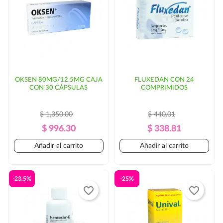
parte del cliente.
OKSEN 80MG/12.5MG CAJA
FLUXEDAN CON 24
CON 30 CÁPSULAS
COMPRIMIDOS
$ 1,350.00
$ 440.01
Precio
Precio
Precio
Precio
$ 996.30
$ 338.81
Regular
Regular
Añadir al carrito
Añadir al carrito
-23.5%
-25%
favorite_border
favorite_border