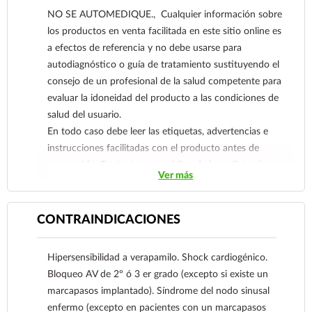
Lown-Ganong-Levine). Prevención 2ª postinfarto
NO SE AUTOMEDIQUE., Cualquier información sobre
de miocardio en pacientes sin insuficiencia
los productos en venta facilitada en este sitio online es
cardiaca durante la fase aguda.
a efectos de referencia y no debe usarse para
Inyectable:
autodiagnóstico o guía de tratamiento sustituyendo el
Tratamiento de las taquicardias
consejo de un profesional de la salud competente para
supraventriculares, incluido: taquicardia
evaluar la idoneidad del producto a las condiciones de
supraventricular paroxística, incluso la asociada
salud del usuario.
con vías accesorias de conducción (s. de Wolff-
En todo caso debe leer las etiquetas, advertencias e
Parkinson-White, s. de Lown-Ganong-Levine).
instrucciones facilitadas con el producto antes de
Cuando clínicamente esté justificado, se
consumirlo. Contacte a su médico de inmediato si
realizarán, como primera medida, maniobras
Ver más
sospecha que tiene un problema de salud.
tendentes a estimular el tono vagal.
Flutter o fibrilación auricular, excepto cuando se
CONTRAINDICACIONES
asocien a la existencia de vías accesorias de
conducción (s. de Wolff-Parkinson-White, s. de
Lown-Ganong-Levine).
Hipersensibilidad a verapamilo. Shock cardiogénico.
Bloqueo AV de 2º ó 3 er grado (excepto si existe un
marcapasos implantado). Síndrome del nodo sinusal
enfermo (excepto en pacientes con un marcapasos