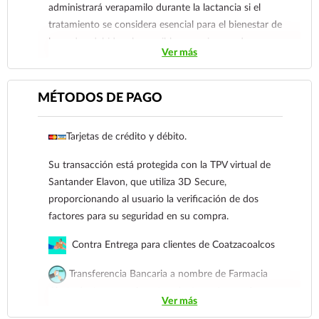
ventricular: la administración IV del hidrocloruro de
administrará verapamilo durante la lactancia si el
verapamilo a pacientes con taquicardia ventricular de
tratamiento se considera esencial para el bienestar de
complejo ancho (QRS > 0,12 segundos) puede dar
la madre, debido a las posibles reacciones adversas
como resultado un marcado deterioro hemodinámico
Ver más
graves en lactantes.
y fibrilación ventricular.
Reporte las sospechas de reacción adversa al correo:
MÉTODOS DE PAGO
farmacovigilancia@cofepris.gob.mx
Tarjetas de crédito y débito.
Su transacción está protegida con la TPV virtual de
Santander Elavon, que utiliza 3D Secure,
proporcionando al usuario la verificación de dos
factores para su seguridad en su compra.
Contra Entrega para clientes de Coatzacoalcos
Transferencia Bancaria a nombre de Farmacia
Gloria de Coatzacoalcos S.A. de C.V. Número de
Ver más
cuenta: Clave: 014854655008143954