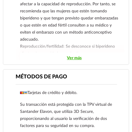
afectar a la capacidad de reproducción. Por tanto, se
recomienda que las mujeres que estén tomando
biperideno y que tengan previsto quedar embarazadas
o que estén en edad fértil consulten a su médico y
eviten el embarazo con un método anticonceptivo
adecuado.
Reproducción/fertilidad: Se desconoce si biperideno
afecta a la capacidad reproductiva o no.
Ver más
Embarazo: Aunque no existen pruebas de aumento del
riesgo teratogénico con el uso de biperideno, debido a
la limitada experiencia, se recomienda una cautela
MÉTODOS DE PAGO
especial durante el embarazo, sobre todo en el primer
y segundo trimestres.
Tarjetas de crédito y débito.
Todavía se desconoce el posible riesgo para los
humanos. Deberá sopesarse cuidadosamente la
Su transacción está protegida con la TPV virtual de
relación riesgo/beneficio a la hora de decidir si
Santander Elavon, que utiliza 3D Secure,
administrar biperideno a una paciente embarazada. En
proporcionando al usuario la verificación de dos
caso contrario, no se utilizará en mujeres embarazadas.
factores para su seguridad en su compra.
Lactancia: Biperideno se excreta en la leche materna.