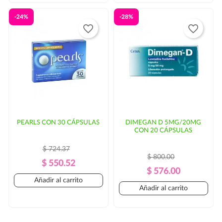
-24%
-28%
favorite_border
favorite_border
PEARLS CON 30 CÁPSULAS
DIMEGAN D 5MG/20MG
CON 20 CÁPSULAS
$ 724.37
$ 800.00
Precio
Precio
$ 550.52
Precio
Precio
$ 576.00
Regular
Añadir al carrito
Regular
Añadir al carrito