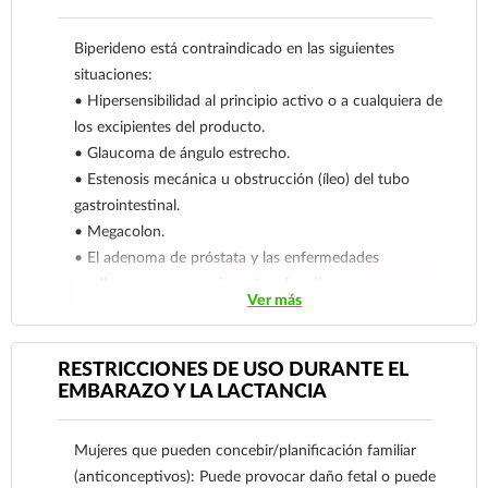
Biperideno está contraindicado en las siguientes
situaciones:
• Hipersensibilidad al principio activo o a cualquiera de
los excipientes del producto.
• Glaucoma de ángulo estrecho.
• Estenosis mecánica u obstrucción (íleo) del tubo
gastrointestinal.
• Megacolon.
• El adenoma de próstata y las enfermedades
cardiacas que se asocian a taquicardia grave
Ver más
constituyen contraindicaciones relativas para el uso de
biperideno.
Reporte las sospechas de reacción adversa al correo:
RESTRICCIONES DE USO DURANTE EL
farmacovigilancia@cofepris.gob.mx
EMBARAZO Y LA LACTANCIA
Mujeres que pueden concebir/planificación familiar
(anticonceptivos): Puede provocar daño fetal o puede