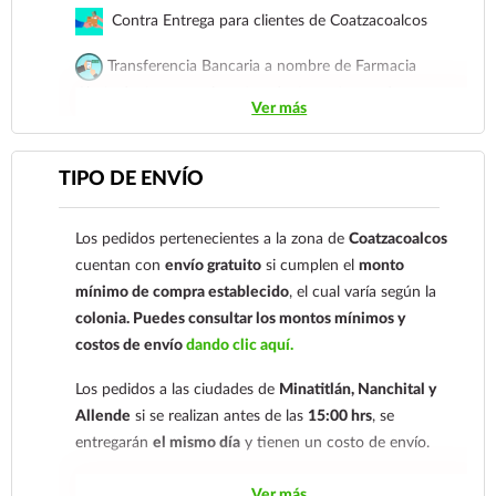
Contra Entrega para clientes de Coatzacoalcos
No se administrará a las mujeres que estén
amamantando a no ser que sea absolutamente
Transferencia Bancaria a nombre de Farmacia
necesario o se deberá interrumpir la lactancia.
Gloria de Coatzacoalcos S.A. de C.V. Número de
Los anticolinérgicos pueden inhibir la producción de
Ver más
cuenta: Clave: 014854655008143954
leche y, aunque no se conoce el efecto de biperideno
en ese periodo, sí pasa a la leche materna, alcanzando
Para esta forma de pago el cliente deberá enviar su
TIPO DE ENVÍO
en ella concentraciones similares a las del plasma. En
comprobante de pago a al siguiente correo
general, se recomienda amamantar, ya que no se
electrónico:
ecommerce@farmaciagloria.mx
o a
conoce la naturaleza ni el grado de metabolización del
Los pedidos pertenecientes a la zona de
Coatzacoalcos
nuestro
921 261 8491
fármaco en el recién nacido y no se pueden descartar
cuentan con
envío gratuito
si cumplen el
monto
posibles efectos farmacotoxicológicos sobre el
mínimo de compra establecido
, el cual varía según la
lactante. Se deben tomar precauciones al administrar
colonia.
Puedes consultar los montos mínimos y
biperideno a una mujer que esté amamantando.
costos de envío
dando clic aquí.
Los pedidos a las ciudades de
Minatitlán, Nanchital y
Allende
si se realizan antes de las
15:00 hrs
, se
entregarán
el mismo día
y tienen un costo de envío.
Los pedidos de otras localidades se envían mediante
Ver más