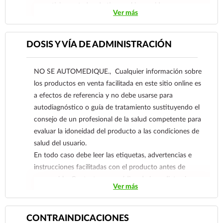
acatisia y estados de tipo parkinsonoide.
Ver más
Enfermedad de Parkinson y síndromes
parkinsonianos, especialmente cuando se
manifiestan con rigidez y temblor.
DOSIS Y VÍA DE ADMINISTRACIÓN
Envenenamiento con nicotina y compuestos
organofosforados. (Dosis parenteral única).
NO SE AUTOMEDIQUE., Cualquier información sobre
los productos en venta facilitada en este sitio online es
a efectos de referencia y no debe usarse para
autodiagnóstico o guía de tratamiento sustituyendo el
consejo de un profesional de la salud competente para
evaluar la idoneidad del producto a las condiciones de
salud del usuario.
En todo caso debe leer las etiquetas, advertencias e
instrucciones facilitadas con el producto antes de
consumirlo. Contacte a su médico de inmediato si
Ver más
sospecha que tiene un problema de salud.
CONTRAINDICACIONES