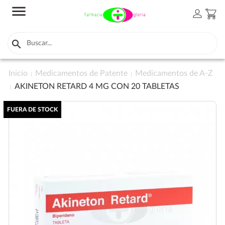
menu
person
shopping_cart

Inicio
Medicamentos de Patente
Medicamentos de A-Z
AKINETON RETARD 4 MG CON 20 TABLETAS
FUERA DE STOCK