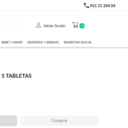
phone
921 21 204 04
person
shopping_cart
Iniciar Sesión
0
BEBÉ Y MAMÁ
DESPENSA Y BEBIDAS
BIENESTAR SEXUAL
 5 TABLETAS
Comprar