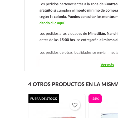
Los pedidos pertenecientes a la zona de
Coatzac
gratuito
si cumplen el
monto mínimo de compra 
según la
colonia.
Puedes consultar los montos m
dando clic aquí.
Los pedidos a las ciudades de
Minatitlán, Nanchi
antes de las
15:00 hrs
, se entregarán
el mismo d
Los pedidos de otras localidades se envían med
hacemos envíos en el territorio nacional.
Ver más
Tenemos dos tarifas dependiendo del tiempo de
siguiente y tarifa económica.
En la tarifa naciona
4 OTROS PRODUCTOS EN LA MISMA
deben realizarse
antes de las 14:00 hrs.
El tiempo
económica es de
2 a 5 días.
FUERA DE STOCK
-26%
En los
productos refrigerados siempre se debe se
favorite_border
día siguiente
, ya que son productos de cadena d
envían en una caja térmica con gel refrigerante.