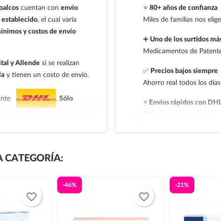
Levofloxacino no ha si
oalcos
cuentan con
envío
⭐
80+ años de confianza
post-exposición de ántr
establecido
, el cual varía
Miles de familias nos eli
concentraciones plasmá
ínimos y costos de envío
➕
Uno de los surtidos más
razonablemente probabl
Medicamentos de Patente,
** Levofloxacino ha mos
tal y Allende
si se realizan
tanto in vitro como po
✅
Precios bajos siempre
ía
y tienen un costo de envío.
subrogado en modelos 
Ahorro real todos los días
exposición).
iante
.
Sólo
⚡
Envíos rápidos con DH
Cobertura nacional con ra
 entrega:
tarifa nacional al día
l al día siguiente, los pedidos
 CATEGORÍA:
 de entrega de la tarifa
-46%
-21%
leccionar la tarifa nacional
favorite_border
favorite_border
e frío. Todos los productos se