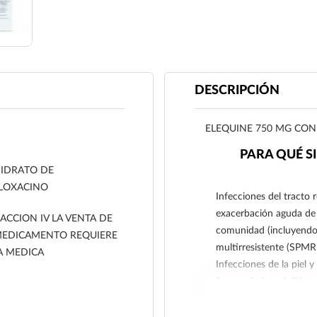
DESCRIPCIÓN
ELEQUINE 750 MG CON 
PARA QUÉ S
IDRATO DE
LOXACINO
Infecciones del tracto r
exacerbación aguda de 
ACCION IV LA VENTA DE
comunidad (incluyendo
MEDICAMENTO REQUIERE
multirresistente (SPMR
A MEDICA
Infecciones de la piel 
furunculosis, celulitis 
la piel y sus estructuras
Infecciones del tracto u