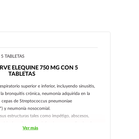
5 TABLETAS
IRVE ELEQUINE 750 MG CON 5
TABLETAS
espiratorio superior e inferior, incluyendo sinusitis,
la bronquitis crónica, neumonía adquirida en la
 cepas de Streptococcus pneumoniae
*) y neumonía nosocomial.
y sus estructuras tales como impétigo, abscesos,
y erisipela, así como en infecciones complicadas de
Ver más
.
rinario incluyendo pielonefritis aguda, prostatitis