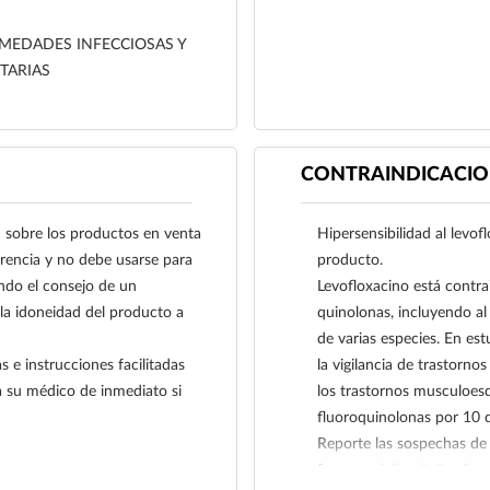
crónica bacteriana
MEDADES INFECCIOSAS Y
Osteomielitis: Ántrax p
TARIAS
desarrollo de ántrax por
anthracis.
ELEQUINE® está indica
susceptibles de las sigu
CONTRAINDICACIO
sido demostrada.
Bacterias aerobias gram
obre los productos en venta
Hipersensibilidad al levo
Enterococcus (Streptoco
ferencia y no debe usarse para
producto.
Staphylococcus aureus (
ndo el consejo de un
Levofloxacino está contr
Staphylococcus epidermi
 la idoneidad del producto a
quinolonas, incluyendo al
Staphylococcus saprop
de varias especies. En est
Streptococcus agalacti
s e instrucciones facilitadas
la vigilancia de trastorn
Streptococcus pneumon
a su médico de inmediato si
los trastornos musculoesq
multirresistentes).
fluoroquinolonas por 10 d
Streptococcus pyogene
Reporte las sospechas de 
Bacterias aerobias gra
farmacovigilancia@cofepr
Citrobacter freundii.