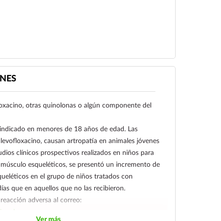
or inhalación (post-exposición)†: Para prevenir el
 inhalación posterior a la exposición a Bacillus
do en infecciones causadas por cepas
ientes bacterias en las cuales la eficacia clínica ha
NES
-positivas:
floxacino, otras quinolonas o algún componente del
ccus) faecalis.
sensible a meticilina).
aindicado en menores de 18 años de edad. Las
dis (sensible a meticilina).
 levofloxacino, causan artropatía en animales jóvenes
hyticus.
udios clínicos prospectivos realizados en niños para
ae.
os músculo esqueléticos, se presentó un incremento de
iae (incluye cepas de S. pneumoniae
ueléticos en el grupo de niños tratados con
ías que en aquellos que no las recibieron.
s.
reacción adversa al correo:
m-negativas:
is.gob.mx
Ver más