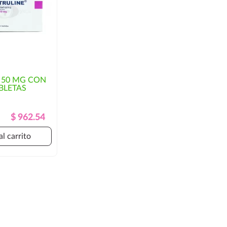
 50 MG CON
BLETAS
Precio
Precio
$ 962.54
Regular
al carrito