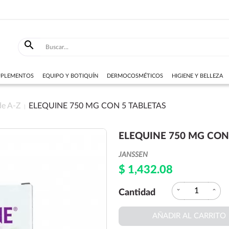

SUPLEMENTOS
EQUIPO Y BOTIQUÍN
DERMOCOSMÉTICOS
HIGIENE Y BELLEZA
de A-Z
ELEQUINE 750 MG CON 5 TABLETAS
ELEQUINE 750 MG CON
JANSSEN
$ 1,432.08
expand_more
expand_less
Cantidad
AÑADIR AL CARRITO