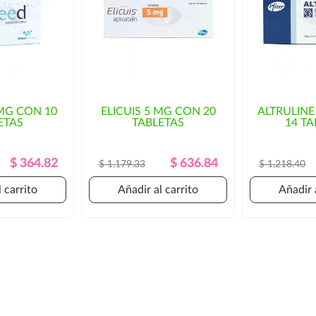
las paqueterías no trabajan los
 de las 14:00 hrs para que
as rutas habituales de
osto del envío y/o mayor
MG CON 10
ELICUIS 5 MG CON 20
ALTRULINE
ETAS
TABLETAS
14 TA
orización por parte del cliente.
Precio
Precio
Precio
Precio
$ 364.82
$ 636.84
$ 1,179.33
$ 1,218.40
Regular
Regular
 carrito
Añadir al carrito
Añadir 