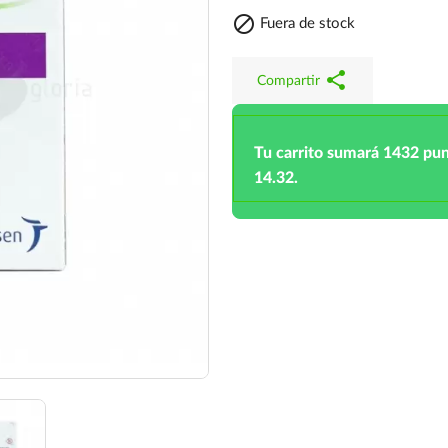

Fuera de stock
share
Compartir
Tu carrito sumará 1432 pu
14.32.