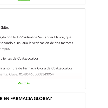
.
O
enzae.
débito.
.
gida con la TPV virtual de Santander Elavon, que
 catarrhalis.
ionando al usuario la verificación de dos factores
compra.
sa.
clientes de Coatzacoalcos
:
ia a nombre de Farmacia Gloria de Coatzacoalcos
niae.
cuenta: Clave: 014854655008143954
ae.
Ver más
l cliente deberá enviar su comprobante de pago a al
neumoniae multirresistente) cepas resistentes a
ico:
ecommerce@farmaciagloria.mx
o a nuestro
ntes antibióticos: penicilina (CMI ≥ 2 µg/ml),
 EN FARMACIA GLORIA?
neración, ej., cefuroxima, macrólidos, tetraciclinas
oxazol.