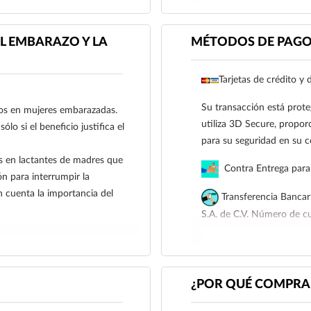
Enterobacter cloacae.
Escherichia coli.
Haemophilus influenzae
L EMBARAZO Y LA
MÉTODOS DE PAG
Haemophilus parainflu
Klebsiella oxytoca.
Tarjetas de crédito y 
Klebsiella pneumoniae.
Legionella pneumophila
Su transacción está prote
dos en mujeres embarazadas.
Moraxella (Branhamella)
utiliza 3D Secure, proporc
 si el beneficio justifica el
Proteus mirabilis.
para su seguridad en su 
Pseudomonas aerugino
as en lactantes de madres que
Contra Entrega para 
Serratia marcescens.
n para interrumpir la
Otros microorganismos
 cuenta la importancia del
Transferencia Bancar
Chlamydophilia pneumo
S.A. de C.V. Número de 
Mycoplasma pneumoni
Bacillus anthracis**.
Para esta forma de pago e
* SPMR (Cepas de: S. p
siguiente correo electrón
dos o más de los siguie
921 261 8491
¿POR QUÉ COMPRAR
cefalosporinas de 2a. ge
y trimetoprim/sulfamet